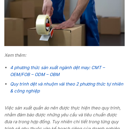
Xem thêm:
4 phương thức sản xuất ngành dệt may: CMT –
OEM/FOB – ODM – OBM
Quy trình dệt và nhuộm vải theo 2 phương thức tự nhiên
& công nghiệp
Việc sản xuất quần áo nên được thực hiện theo quy trình,
nhằm đảm bảo được những yêu cầu và tiêu chuẩn được
đưa ra trong hợp đồng. Tuy nhiên chi tiết trong từng quy
trình sẽ phụ thuộc vào kế hoạch riêng của doanh nghiệp,