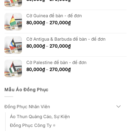
270,000₫
giá:
từ
Cờ Guinea để bàn - đế đơn
80,000₫
đến
Khoảng
80,000
₫
–
270,000
₫
270,000₫
giá:
từ
Cờ Antigua & Barbuda để bàn - đế đơn
80,000₫
đến
Khoảng
80,000
₫
–
270,000
₫
270,000₫
giá:
từ
Cờ Palestine để bàn - đế đơn
80,000₫
đến
Khoảng
80,000
₫
–
270,000
₫
270,000₫
giá:
từ
80,000₫
Mẫu Áo Đồng Phục
đến
270,000₫
Đồng Phục Nhân Viên
Áo Thun Quảng Cáo, Sự Kiện
Đồng Phục Công Ty ⭐️