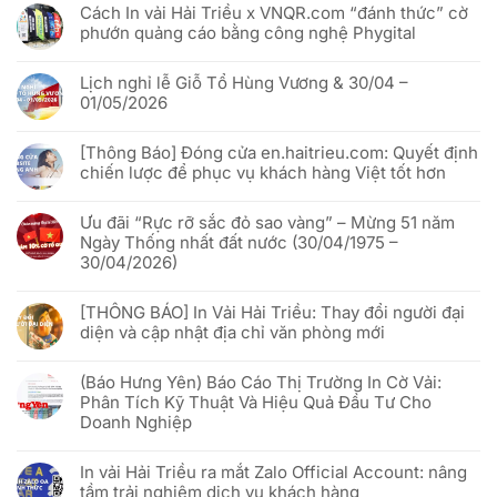
Cách In vải Hải Triều x VNQR.com “đánh thức” cờ
phướn quảng cáo bằng công nghệ Phygital
Không
có
Lịch nghỉ lễ Giỗ Tổ Hùng Vương & 30/04 –
bình
luận
01/05/2026
ở
Cách
Không
In
có
vải
[Thông Báo] Đóng cửa en.haitrieu.com: Quyết định
bình
Hải
luận
chiến lược để phục vụ khách hàng Việt tốt hơn
Triều
ở
x
Lịch
Không
VNQR.com
nghỉ
có
“đánh
lễ
Ưu đãi “Rực rỡ sắc đỏ sao vàng” – Mừng 51 năm
bình
thức”
Giỗ
luận
Ngày Thống nhất đất nước (30/04/1975 –
cờ
Tổ
ở
phướn
Hùng
30/04/2026)
[Thông
quảng
Vương
Báo]
cáo
&
Không
Đóng
bằng
30/04
có
cửa
công
[THÔNG BÁO] In Vải Hải Triều: Thay đổi người đại
–
bình
en.haitrieu.com:
nghệ
01/05/2026
luận
Quyết
diện và cập nhật địa chỉ văn phòng mới
Phygital
ở
định
Ưu
chiến
Không
đãi
lược
có
“Rực
(Báo Hưng Yên) Báo Cáo Thị Trường In Cờ Vải:
để
bình
rỡ
phục
luận
Phân Tích Kỹ Thuật Và Hiệu Quả Đầu Tư Cho
sắc
vụ
ở
đỏ
Doanh Nghiệp
khách
[THÔNG
sao
hàng
BÁO]
vàng”
Không
Việt
In
–
có
tốt
Vải
In vải Hải Triều ra mắt Zalo Official Account: nâng
Mừng
bình
hơn
Hải
51
luận
Triều:
tầm trải nghiệm dịch vụ khách hàng
năm
ở