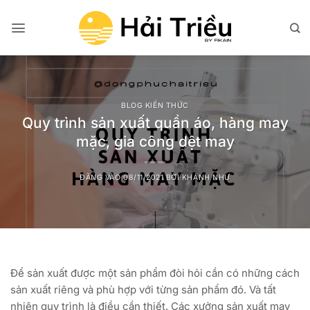
Bỏ
qua
nội
dung
BLOG KIẾN THỨC
Quy trình sản xuất quần áo, hàng may
mặc, gia công dệt may
ĐĂNG VÀO
08/11/2021
BỞI
KHÁNH NHƯ
Để sản xuất được một sản phẩm đòi hỏi cần có những cách
sản xuất riêng và phù hợp với từng sản phẩm đó. Và tất
nhiên quy trình là điều cần thiết. Các xưởng sản xuất may