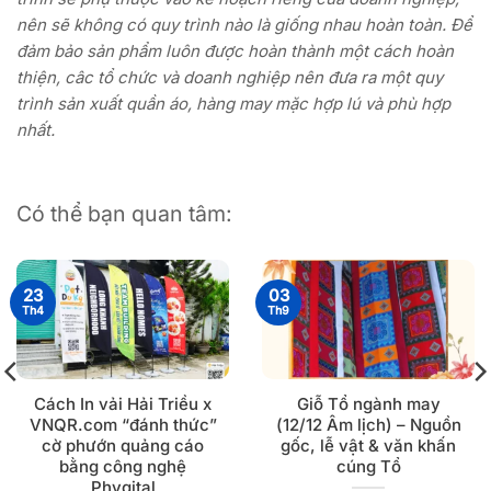
nên sẽ không có quy trình nào là giống nhau hoàn toàn. Để
đảm bảo sản phẩm luôn được hoàn thành một cách hoàn
thiện, câc tổ chức và doanh nghiệp nên đưa ra một quy
trình sản xuất quần áo, hàng may mặc hợp lú và phù hợp
nhất.
Có thể bạn quan tâm:
23
03
Th4
Th9
Cách In vải Hải Triều x
Giỗ Tổ ngành may
VNQR.com “đánh thức”
(12/12 Âm lịch) – Nguồn
cờ phướn quảng cáo
gốc, lễ vật & văn khấn
bằng công nghệ
cúng Tổ
Phygital