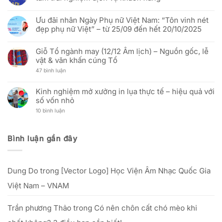
Thay
Ngày
(Báo
đổi
Không
Thống
Hưng
người
có
nhất
Yên)
Ưu đãi nhân Ngày Phụ nữ Việt Nam: “Tôn vinh nét
đại
bình
đất
Báo
diện
luận
đẹp phụ nữ Việt” – từ 25/09 đến hết 20/10/2025
nước
Cáo
và
ở
(30/04/1975
Thị
cập
In
Không
–
Trường
nhật
vải
có
30/04/2026)
In
địa
Hải
Giỗ Tổ ngành may (12/12 Âm lịch) – Nguồn gốc, lễ
bình
Cờ
chỉ
Triều
luận
vật & văn khấn cúng Tổ
Vải:
văn
ra
ở
Phân
phòng
mắt
Ưu
ở
47 bình luận
Tích
mới
Zalo
đãi
Giỗ
Kỹ
Official
nhân
Tổ
Thuật
Account:
Ngày
ngành
Và
Kinh nghiệm mở xưởng in lụa thực tế – hiệu quả với
nâng
Phụ
may
Hiệu
tầm
nữ
số vốn nhỏ
(12/12
Quả
trải
Việt
Âm
Đầu
nghiệm
Nam:
ở
10 bình luận
lịch)
Tư
dịch
“Tôn
Kinh
–
Cho
vụ
vinh
nghiệm
Nguồn
Doanh
khách
nét
mở
gốc,
Nghiệp
hàng
đẹp
xưởng
lễ
Bình luận gần đây
phụ
in
vật
nữ
lụa
&
Việt”
thực
văn
–
tế
khấn
từ
–
cúng
25/09
Dung Do
trong
[Vector Logo] Học Viện Âm Nhạc Quốc Gia
hiệu
Tổ
đến
quả
hết
với
Việt Nam – VNAM
20/10/2025
số
vốn
nhỏ
Trần phương Thảo
trong
Có nên chôn cất chó mèo khi