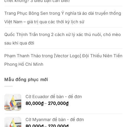
chết không? 3 điều bạn cần biết!
Trang Phục Bông Sen
trong
Ý nghĩa tà áo dài truyền thống
Việt Nam – giá trị qua các thời kỳ lịch sử
Quốc Thịnh Trần
trong
2 cách xử lý xác thú nuôi, chó mèo
sau khi qua đời
Phạm Thanh Thảo
trong
[Vector Logo] Đội Thiếu Niên Tiền
Phong Hồ Chí Minh
Mẫu đồng phục mới
Cờ Ecuador để bàn - đế đơn
Khoảng
80,000
₫
–
270,000
₫
giá:
từ
80,000₫
Cờ Myanmar để bàn - đế đơn
đến
Khoảng
80,000
₫
–
270,000
₫