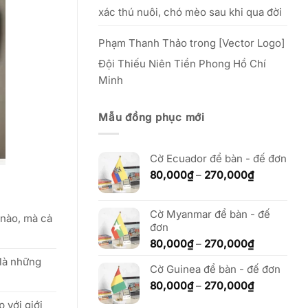
xác thú nuôi, chó mèo sau khi qua đời
Phạm Thanh Thảo
trong
[Vector Logo]
Đội Thiếu Niên Tiền Phong Hồ Chí
Minh
Mẫu đồng phục mới
Cờ Ecuador để bàn - đế đơn
Khoảng
80,000
₫
–
270,000
₫
giá:
từ
80,000₫
Cờ Myanmar để bàn - đế
 nào, mà cả
đến
đơn
270,000₫
Khoảng
80,000
₫
–
270,000
₫
giá:
 là những
Cờ Guinea để bàn - đế đơn
từ
80,000₫
Khoảng
80,000
₫
–
270,000
₫
đến
giá:
 với giới