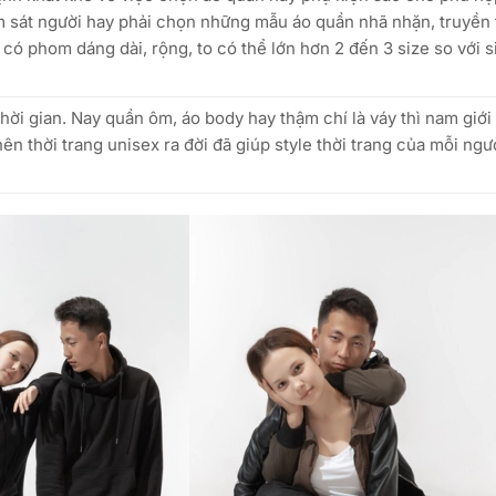
ôm sát người hay phải chọn những mẫu áo quần nhã nhặn, truyền
ó phom dáng dài, rộng, to có thể lớn hơn 2 đến 3 size so với s
ời gian. Nay quần ôm, áo body hay thậm chí là váy thì nam giới
n thời trang unisex ra đời đã giúp style thời trang của mỗi ngư