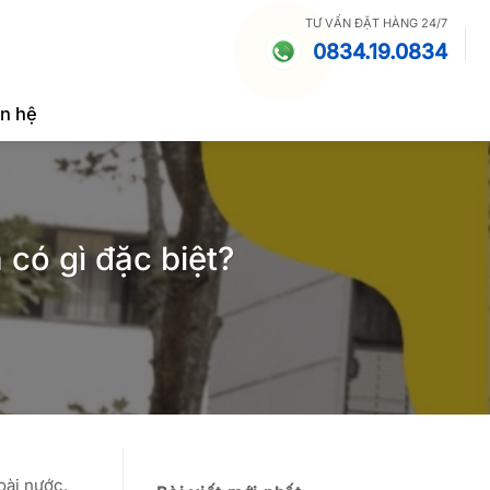
TƯ VẤN ĐẶT HÀNG 24/7
0834.19.0834
ên hệ
 có gì đặc biệt?
oài nước.