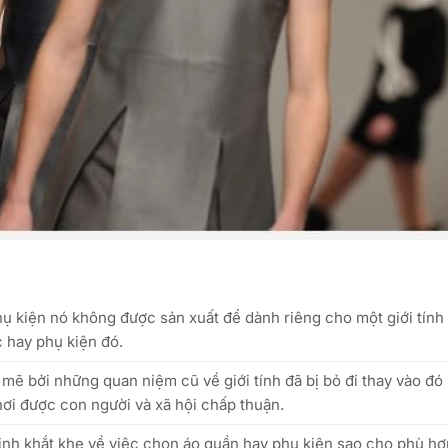
ụ kiện nó không được sản xuất để dành riêng cho một giới tính
 hay phụ kiện đó.
ẽ bởi những quan niệm cũ về giới tính đã bị bỏ đi thay vào đó
nơi được con người và xã hội chấp thuận.
ịnh khắt khe về việc chọn áo quần hay phụ kiện sao cho phù hợp