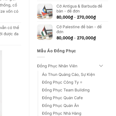
270,000₫
từ
 thống, cổ
Cờ Antigua & Barbuda để
80,000₫
bàn - đế đơn
đến
ize vốn có
270,000₫
Khoảng
80,000
₫
–
270,000
₫
giá:
Cờ Palestine để bàn - đế
từ
 vẫn có thể
đơn
80,000₫
ời được đa
đến
Khoảng
80,000
₫
–
270,000
₫
270,000₫
giá:
từ
Mẫu Áo Đồng Phục
80,000₫
đến
270,000₫
Đồng Phục Nhân Viên
Áo Thun Quảng Cáo, Sự Kiện
Đồng Phục Công Ty ⭐️
Đồng Phục Team Building
Đồng Phục Quán Cafe
Đồng Phục Quán Ăn
Đồng Phục Nhà Hàng