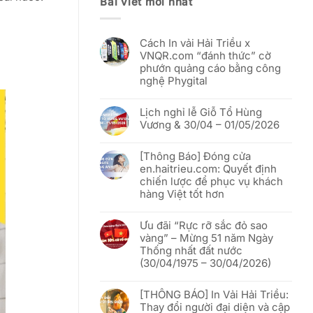
Bài viết mới nhất
Cách In vải Hải Triều x
VNQR.com “đánh thức” cờ
phướn quảng cáo bằng công
nghệ Phygital
Không
có
Lịch nghỉ lễ Giỗ Tổ Hùng
bình
luận
Vương & 30/04 – 01/05/2026
ở
Cách
Không
In
có
vải
[Thông Báo] Đóng cửa
bình
Hải
luận
en.haitrieu.com: Quyết định
Triều
ở
x
chiến lược để phục vụ khách
Lịch
VNQR.com
nghỉ
hàng Việt tốt hơn
“đánh
lễ
thức”
Giỗ
Không
cờ
Tổ
có
phướn
Hùng
Ưu đãi “Rực rỡ sắc đỏ sao
bình
quảng
Vương
luận
vàng” – Mừng 51 năm Ngày
cáo
&
ở
bằng
30/04
Thống nhất đất nước
[Thông
công
–
Báo]
(30/04/1975 – 30/04/2026)
nghệ
01/05/2026
Đóng
Phygital
cửa
Không
en.haitrieu.com:
có
Quyết
[THÔNG BÁO] In Vải Hải Triều:
bình
định
luận
Thay đổi người đại diện và cập
chiến
ở