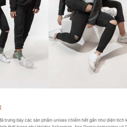
x
đã trưng bày các sản phẩm unisex chiếm hết gần như diện tích 
 ngành thời trang như Haider Ackerman, Ann Demeulemeester và