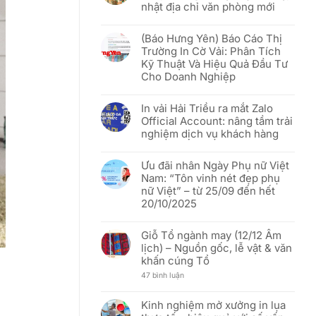
lược
nhật địa chỉ văn phòng mới
Ưu
để
đãi
phục
Không
“Rực
vụ
có
rỡ
(Báo Hưng Yên) Báo Cáo Thị
khách
bình
sắc
hàng
luận
đỏ
Trường In Cờ Vải: Phân Tích
Việt
ở
sao
Kỹ Thuật Và Hiệu Quả Đầu Tư
tốt
[THÔNG
vàng”
hơn
BÁO]
–
Cho Doanh Nghiệp
In
Mừng
Vải
51
Không
Hải
năm
có
Triều:
In vải Hải Triều ra mắt Zalo
Ngày
bình
Thay
Thống
luận
Official Account: nâng tầm trải
đổi
nhất
ở
người
nghiệm dịch vụ khách hàng
đất
(Báo
đại
nước
Hưng
diện
Không
(30/04/1975
Yên)
và
có
–
Báo
Ưu đãi nhân Ngày Phụ nữ Việt
cập
bình
30/04/2026)
Cáo
nhật
luận
Thị
Nam: “Tôn vinh nét đẹp phụ
địa
ở
Trường
nữ Việt” – từ 25/09 đến hết
chỉ
In
In
văn
vải
Cờ
20/10/2025
phòng
Hải
Vải:
mới
Triều
Phân
Không
ra
Tích
có
mắt
Giỗ Tổ ngành may (12/12 Âm
Kỹ
bình
Zalo
Thuật
luận
lịch) – Nguồn gốc, lễ vật & văn
Official
Và
ở
Account:
khấn cúng Tổ
Hiệu
Ưu
nâng
Quả
đãi
tầm
ở
47 bình luận
Đầu
nhân
trải
Giỗ
Tư
Ngày
nghiệm
Tổ
Cho
Phụ
dịch
ngành
Doanh
nữ
Kinh nghiệm mở xưởng in lụa
vụ
may
Nghiệp
Việt