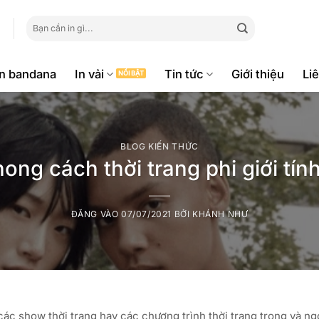
Tìm
kiếm:
ăn bandana
In vải
Tin tức
Giới thiệu
Li
BLOG KIẾN THỨC
hong cách thời trang phi giới tính
ĐĂNG VÀO
07/07/2021
BỞI
KHÁNH NHƯ
các show thời trang hay các chương trình thời trang trong và ng