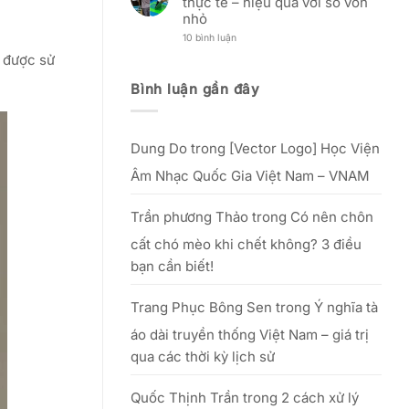
thực tế – hiệu quả với số vốn
khách
(12/12
Nam:
hàng
Âm
“Tôn
nhỏ
lịch)
vinh
–
nét
ở
10 bình luận
Nguồn
đẹp
Kinh
gốc,
h được sử
phụ
nghiệm
lễ
nữ
mở
vật
Việt”
xưởng
Bình luận gần đây
&
–
in
văn
từ
lụa
khấn
25/09
thực
cúng
đến
tế
Tổ
hết
–
20/10/2025
Dung Do
trong
[Vector Logo] Học Viện
hiệu
quả
với
Âm Nhạc Quốc Gia Việt Nam – VNAM
số
vốn
nhỏ
Trần phương Thảo
trong
Có nên chôn
cất chó mèo khi chết không? 3 điều
bạn cần biết!
Trang Phục Bông Sen
trong
Ý nghĩa tà
áo dài truyền thống Việt Nam – giá trị
qua các thời kỳ lịch sử
Quốc Thịnh Trần
trong
2 cách xử lý