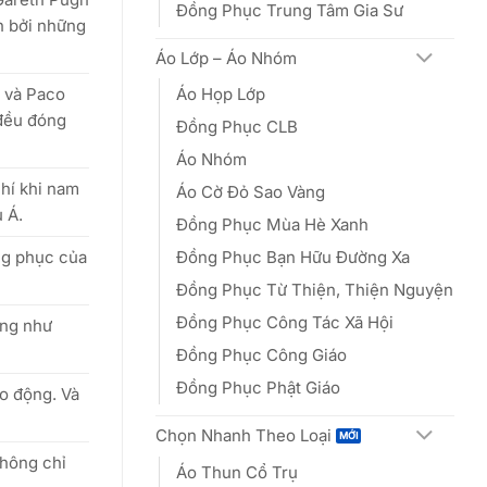
Đồng Phục Trung Tâm Gia Sư
h bởi những
Áo Lớp – Áo Nhóm
s và Paco
Áo Họp Lớp
 đều đóng
Đồng Phục CLB
Áo Nhóm
chí khi nam
Áo Cờ Đỏ Sao Vàng
 Á.
Đồng Phục Mùa Hè Xanh
ang phục của
Đồng Phục Bạn Hữu Đường Xa
Đồng Phục Từ Thiện, Thiện Nguyện
Đồng Phục Công Tác Xã Hội
ang như
Đồng Phục Công Giáo
Đồng Phục Phật Giáo
o động. Và
Chọn Nhanh Theo Loại
không chỉ
Áo Thun Cổ Trụ