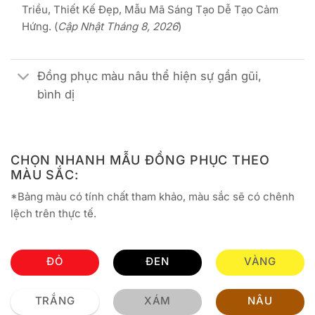
Triều, Thiết Kế Đẹp, Mẫu Mã Sáng Tạo Dễ Tạo Cảm
Hứng. (
Cập Nhật Tháng 8, 2026
)
Đồng phục màu nâu thể hiện sự gần gũi,
bình dị
CHỌN NHANH MẪU ĐỒNG PHỤC THEO
MÀU SẮC:
*Bảng màu có tính chất tham khảo, màu sắc sẽ có chênh
lệch trên thực tế.
ĐỎ
ĐEN
VÀNG
TRẮNG
XÁM
NÂU