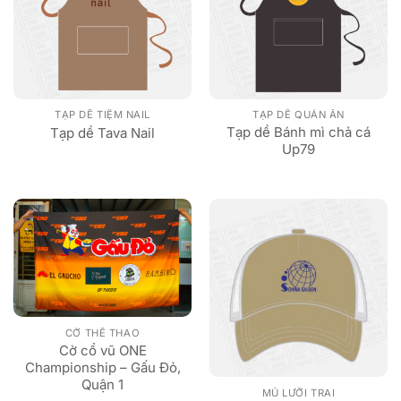
TẠP DỀ TIỆM NAIL
TẠP DỀ QUÁN ĂN
Tạp dề Bánh mì chả cá
Tạp dề Tava Nail
Up79
CỜ THỂ THAO
Cờ cổ vũ ONE
Championship – Gấu Đỏ,
Quận 1
MŨ LƯỠI TRAI