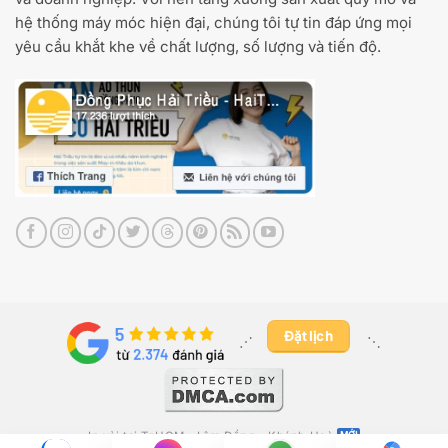
hệ thống máy móc hiện đại, chúng tôi tự tin đáp ứng mọi
yêu cầu khắt khe về chất lượng, số lượng và tiến độ.
Đặt lịch
⋰ ​
⋱
In vải tại TpHCM
Lâm Đồng
Khánh Hoà