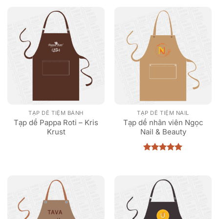
TẠP DỀ TIỆM BÁNH
TẠP DỀ TIỆM NAIL
Tạp dề Pappa Roti – Kris
Tạp dề nhân viên Ngọc
Krust
Nail & Beauty
Được xếp
hạng
5
5
sao