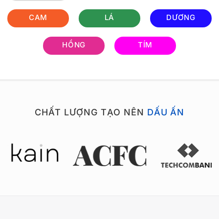
CAM
LÁ
DƯƠNG
HỒNG
TÍM
CHẤT LƯỢNG TẠO NÊN
DẤU ẤN