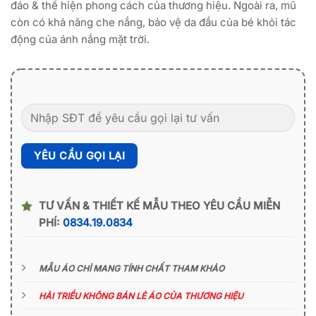
đáo & thể hiện phong cách của thương hiệu. Ngoài ra, mũ
còn có khả năng che nắng, bảo vệ da đầu của bé khỏi tác
động của ánh nắng mặt trời.
TƯ VẤN & THIẾT KẾ MẪU THEO YÊU CẦU MIỄN
PHÍ:
0834.19.0834
MẪU ÁO CHỈ MANG TÍNH CHẤT THAM KHẢO
HẢI TRIỀU KHÔNG BÁN LẺ ÁO CỦA THƯƠNG HIỆU