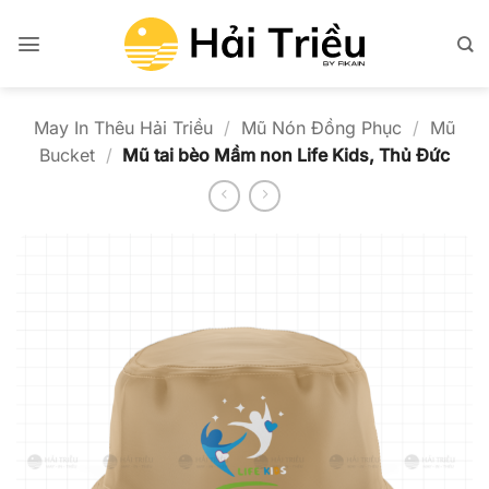
Bỏ
qua
nội
dung
May In Thêu Hải Triều
/
Mũ Nón Đồng Phục
/
Mũ
Bucket
/
Mũ tai bèo Mầm non Life Kids, Thủ Đức