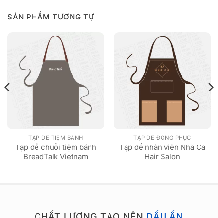
SẢN PHẨM TƯƠNG TỰ
TẠP DỀ TIỆM BÁNH
TẠP DỀ ĐỒNG PHỤC
Tạp dề chuỗi tiệm bánh
Tạp dề nhân viên Nhã Ca
BreadTalk Vietnam
Hair Salon
CHẤT LƯỢNG TẠO NÊN
DẤU ẤN