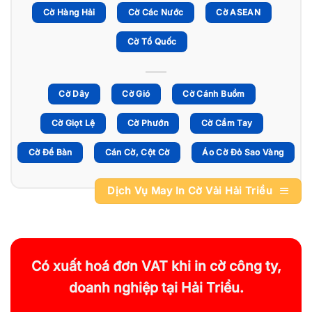
Cờ Hàng Hải
Cờ Các Nước
Cờ ASEAN
Cờ Tổ Quốc
Cờ Dây
Cờ Gió
Cờ Cánh Buồm
Cờ Giọt Lệ
Cờ Phướn
Cờ Cầm Tay
Cờ Để Bàn
Cán Cờ, Cột Cờ
Áo Cờ Đỏ Sao Vàng
Dịch Vụ May In Cờ Vải Hải Triều
Có xuất hoá đơn VAT khi in cờ công ty,
doanh nghiệp tại Hải Triều.