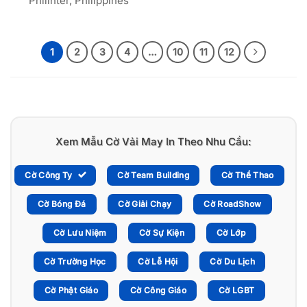
Philinter, Philippines
1
2
3
4
…
10
11
12
Xem Mẫu Cờ Vải May In Theo Nhu Cầu:
Cờ Công Ty
Cờ Team Building
Cờ Thể Thao
Cờ Bóng Đá
Cờ Giải Chạy
Cờ RoadShow
Cờ Lưu Niệm
Cờ Sự Kiện
Cờ Lớp
Cờ Trường Học
Cờ Lễ Hội
Cờ Du Lịch
Cờ Phật Giáo
Cờ Công Giáo
Cờ LGBT