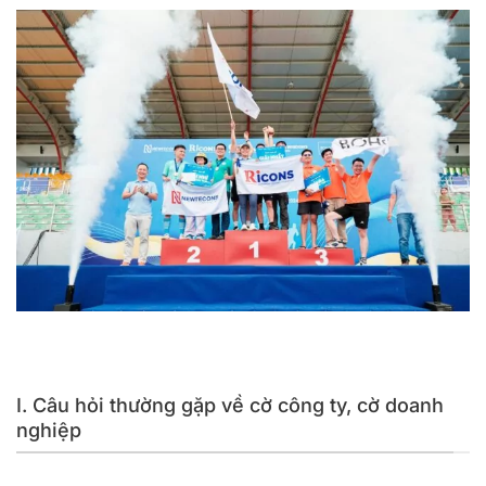
Địa chỉ in băng rôn, cờ vải công ty doanh nghiệp được yêu
thích tại TPHCM
Nâng cao tinh thần đồng đội trong công ty với lá cờ
I. Câu hỏi thường gặp về cờ công ty, cờ doanh
nghiệp