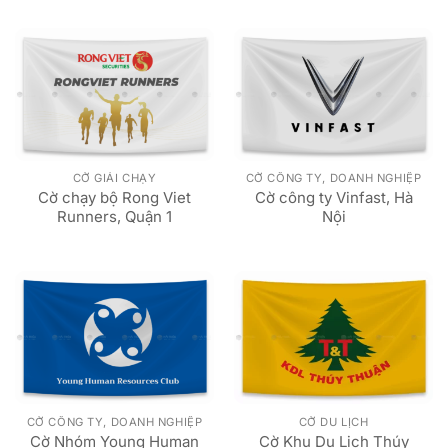
hạng
5
5
sao
CỜ GIẢI CHẠY
CỜ CÔNG TY, DOANH NGHIỆP
Cờ chạy bộ Rong Viet
Cờ công ty Vinfast, Hà
Runners, Quận 1
Nội
CỜ CÔNG TY, DOANH NGHIỆP
CỜ DU LỊCH
Cờ Nhóm Young Human
Cờ Khu Du Lịch Thúy