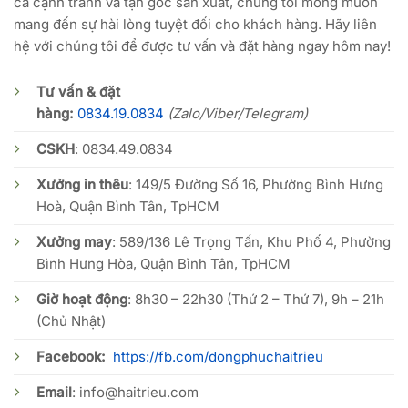
cả cạnh tranh và tận gốc sản xuất, chúng tôi mong muốn
mang đến sự hài lòng tuyệt đối cho khách hàng. Hãy liên
hệ với chúng tôi để được tư vấn và đặt hàng ngay hôm nay!
Tư vấn & đặt
hàng:
0834.19.0834
(Zalo/Viber/Telegram)
CSKH
:
0834.49.0834
Xưởng in thêu
: 149/5 Đường Số 16, Phường Bình Hưng
Hoà, Quận Bình Tân, TpHCM
Xưởng may
: 589/136 Lê Trọng Tấn, Khu Phố 4, Phường
Bình Hưng Hòa, Quận Bình Tân, TpHCM
Giờ hoạt động
: 8h30 – 22h30 (Thứ 2 – Thứ 7), 9h – 21h
(Chủ Nhật)
Facebook:
https://fb.com/dongphuchaitrieu
Email
:
info@haitrieu.com