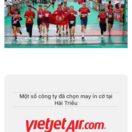
May in logo cờ công ty, cơ quan tham gia các hội thi & sự
kiện
Một số công ty đã chọn may in cờ tại
Hải Triều