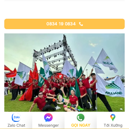
0834 19 0834
Zalo Chat
Messenger
GỌI NGAY
Tới Xưởng
Hải Triều chuyên cung cấp cờ cho các công ty BĐS trên