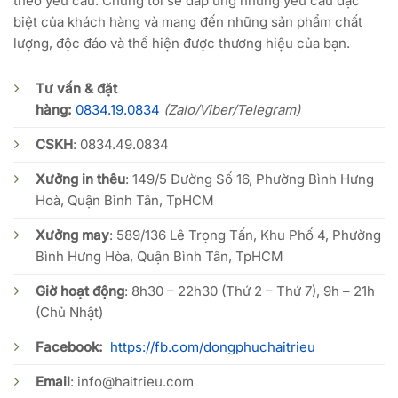
theo yêu cầu. Chúng tôi sẽ đáp ứng những yêu cầu đặc
biệt của khách hàng và mang đến những sản phẩm chất
lượng, độc đáo và thể hiện được thương hiệu của bạn.
Tư vấn & đặt
hàng:
0834.19.0834
(Zalo/Viber/Telegram)
CSKH
:
0834.49.0834
Xưởng in thêu
: 149/5 Đường Số 16, Phường Bình Hưng
Hoà, Quận Bình Tân, TpHCM
Xưởng may
: 589/136 Lê Trọng Tấn, Khu Phố 4, Phường
Bình Hưng Hòa, Quận Bình Tân, TpHCM
Giờ hoạt động
: 8h30 – 22h30 (Thứ 2 – Thứ 7), 9h – 21h
(Chủ Nhật)
Facebook:
https://fb.com/dongphuchaitrieu
Email
:
info@haitrieu.com