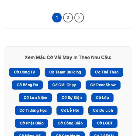
1
2
Xem Mẫu Cờ Vải May In Theo Nhu Cầu:
Cờ Công Ty
Cờ Team Building
Cờ Thể Thao
Cờ Bóng Đá
Cờ Giải Chạy
Cờ RoadShow
Cờ Lưu Niệm
Cờ Sự Kiện
Cờ Lớp
Cờ Trường Học
Cờ Lễ Hội
Cờ Du Lịch
Cờ Phật Giáo
Cờ Công Giáo
Cờ LGBT
Cờ Hàng Hải
Cờ Các Nước
Cờ ASEAN