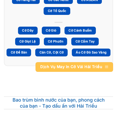
Cờ Tổ Quốc
Cờ Dây
Cờ Gió
Cờ Cánh Buồm
Cờ Giọt Lệ
Cờ Phướn
Cờ Cầm Tay
Cờ Để Bàn
Cán Cờ, Cột Cờ
Áo Cờ Đỏ Sao Vàng
Dịch Vụ May In Cờ Vải Hải Triều
Bao trùm bình nước của bạn, phong cách
của bạn - Tạo dấu ấn với Hải Triều