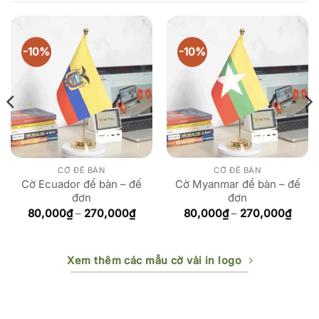
-10%
-10%
CỜ ĐỂ BÀN
CỜ ĐỂ BÀN
Cờ Ecuador để bàn – đế
Cờ Myanmar để bàn – đế
đơn
đơn
ảng
Khoảng
Khoả
80,000
₫
–
270,000
₫
80,000
₫
–
270,000
₫
giá:
giá:
từ
từ
000₫
80,000₫
80,0
đến
đến
Xem thêm các mẫu cờ vải in logo
,000₫
270,000₫
270,