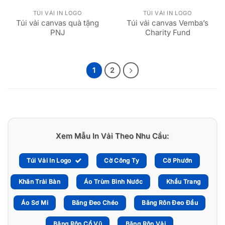
TÚI VẢI IN LOGO
TÚI VẢI IN LOGO
Túi vải canvas quà tặng
Túi vải canvas Vemba’s
PNJ
Charity Fund
1
2
Xem Mẫu In Vải Theo Nhu Cầu:
Túi Vải In Logo
Cờ Công Ty
Cờ Phướn
Khăn Trải Bàn
Áo Trùm Bình Nước
Khẩu Trang
Áo Sơ Mi
Băng Đeo Chéo
Băng Rôn Đeo Đầu
Băng Rôn Cổ Vũ
Băng Rôn Vải