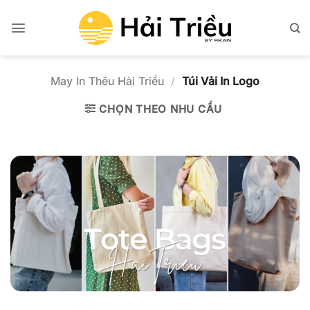
Bỏ
qua
nội
dung
May In Thêu Hải Triều
/
Túi Vải In Logo
CHỌN THEO NHU CẦU