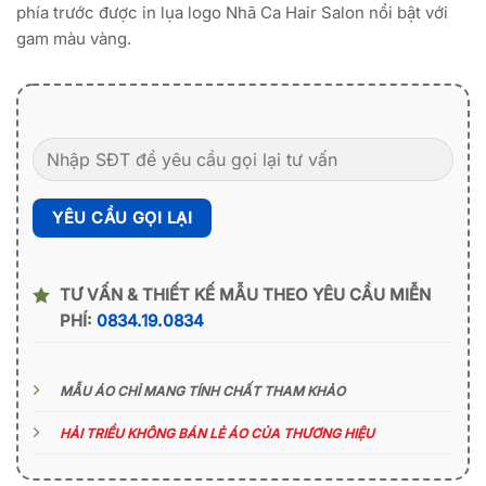
phía trước được in lụa logo Nhã Ca Hair Salon nổi bật với
gam màu vàng.
TƯ VẤN & THIẾT KẾ MẪU THEO YÊU CẦU MIỄN
PHÍ:
0834.19.0834
MẪU ÁO CHỈ MANG TÍNH CHẤT THAM KHẢO
HẢI TRIỀU KHÔNG BÁN LẺ ÁO CỦA THƯƠNG HIỆU