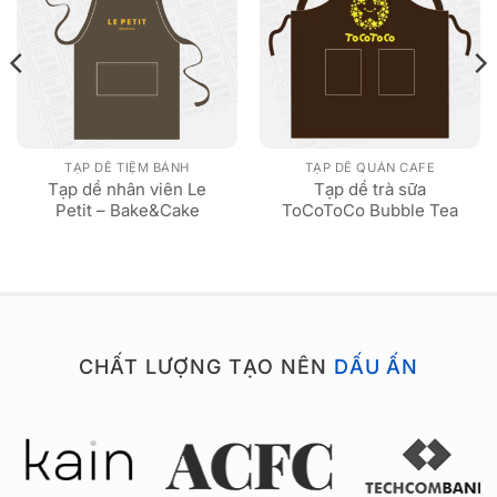
TẠP DỀ TIỆM BÁNH
TẠP DỀ QUÁN CAFE
Tạp dề nhân viên Le
Tạp dề trà sữa
Petit – Bake&Cake
ToCoToCo Bubble Tea
CHẤT LƯỢNG TẠO NÊN
DẤU ẤN