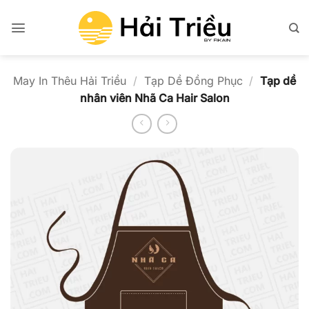
Bỏ
qua
nội
dung
May In Thêu Hải Triều
/
Tạp Dề Đồng Phục
/
Tạp dề
nhân viên Nhã Ca Hair Salon