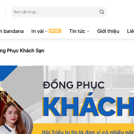
Tìm
kiếm:
ăn bandana
In vải
Tin tức
Giới thiệu
Li
ng Phục Khách Sạn