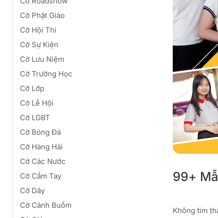
Cờ Roadshow
Cờ Phật Giáo
Cờ Hội Thi
Cờ Sự Kiện
Cờ Lưu Niệm
Cờ Trường Học
Cờ Lớp
Cờ Lễ Hội
Cờ LGBT
Cờ Bóng Đá
Cờ Hàng Hải
Cờ Các Nước
99+ Mẫ
Cờ Cầm Tay
Cờ Dây
Cờ Cánh Buồm
Không tìm th