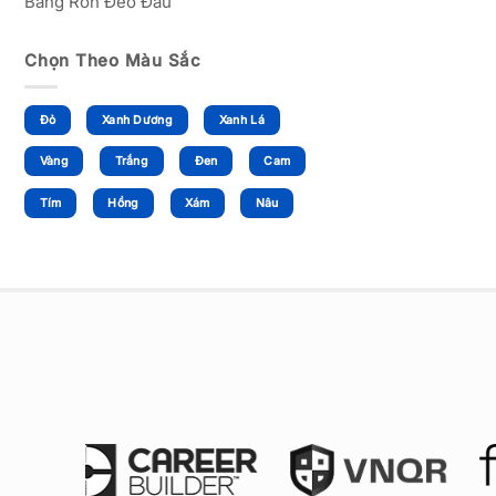
Băng Rôn Đeo Đầu
Chọn Theo Màu Sắc
Đỏ
Xanh Dương
Xanh Lá
Vàng
Trắng
Đen
Cam
Tím
Hồng
Xám
Nâu