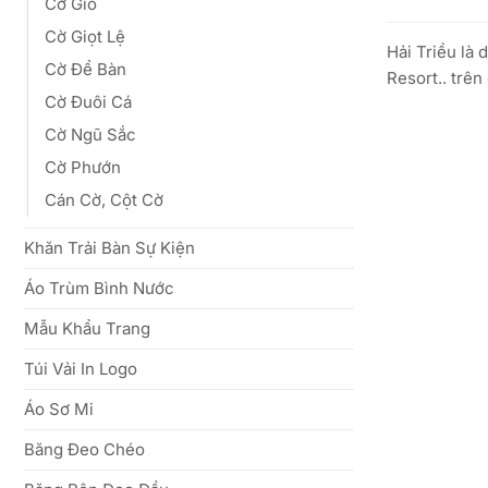
Cờ Gió
Cờ Giọt Lệ
Hải Triều là 
Cờ Để Bàn
Resort.. trê
Cờ Đuôi Cá
Cờ Ngũ Sắc
Cờ Phướn
Cán Cờ, Cột Cờ
Khăn Trải Bàn Sự Kiện
Áo Trùm Bình Nước
Mẫu Khẩu Trang
Túi Vải In Logo
Áo Sơ Mi
Băng Đeo Chéo