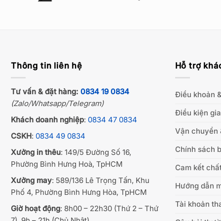
Thông tin liên hệ
Hỗ trợ khá
Tư vấn & đặt hàng:
0834 19 0834
Điều khoản &
(Zalo/Whatsapp/Telegram)
Điều kiện gi
Khách doanh nghiệp
:
0834 47 0834
Vận chuyển 
CSKH
:
0834 49 0834
Chính sách b
Xưởng in thêu
: 149/5 Đường Số 16,
Phường Bình Hưng Hoà, TpHCM
Cam kết chất
Xưởng may
: 589/136 Lê Trọng Tấn, Khu
Hướng dẫn 
Phố 4, Phường Bình Hưng Hòa, TpHCM
Tài khoản th
Giờ hoạt động
: 8h00 – 22h30 (Thứ 2 – Thứ
7), 9h – 21h (Chủ Nhật)