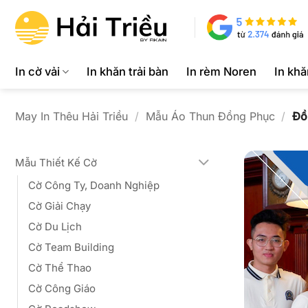
Bỏ
qua
nội
dung
In cờ vải
In khăn trải bàn
In rèm Noren
In kh
May In Thêu Hải Triều
/
Mẫu Áo Thun Đồng Phục
/
Đồ
Mẫu Thiết Kế Cờ
Cờ Công Ty, Doanh Nghiệp
Cờ Giải Chạy
Cờ Du Lịch
Cờ Team Building
Cờ Thể Thao
Cờ Công Giáo