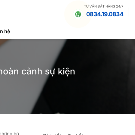
TƯ VẤN ĐẶT HÀNG 24/7
0834.19.0834
ên hệ
 hoàn cảnh sự kiện
 những bộ