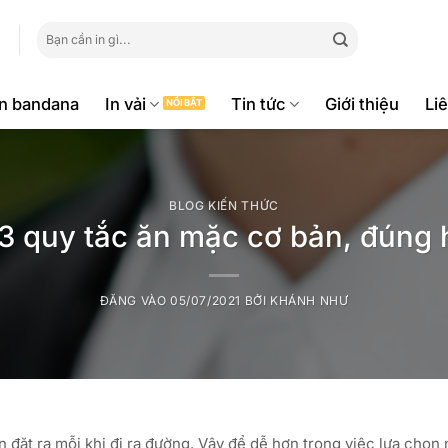
Tìm
kiếm:
ăn bandana
In vải
Tin tức
Giới thiệu
Li
BLOG KIẾN THỨC
 3 quy tắc ăn mặc cơ bản, đúng
ĐĂNG VÀO
05/07/2021
BỞI
KHÁNH NHƯ
đặt ra mỗi khi đi ra đường. Vậy để dễ hơn trong việc lựa chọn