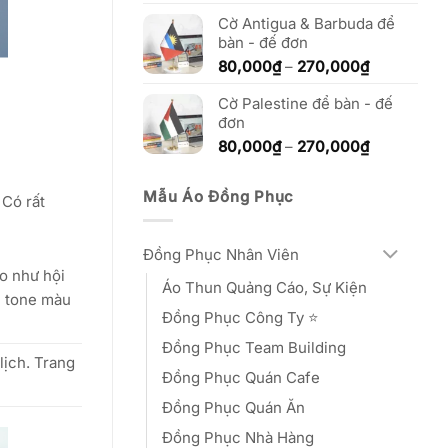
270,000₫
từ
Cờ Antigua & Barbuda để
80,000₫
bàn - đế đơn
đến
270,000₫
Khoảng
80,000
₫
–
270,000
₫
giá:
Cờ Palestine để bàn - đế
từ
đơn
80,000₫
đến
Khoảng
80,000
₫
–
270,000
₫
270,000₫
giá:
từ
Mẫu Áo Đồng Phục
 Có rất
80,000₫
đến
270,000₫
Đồng Phục Nhân Viên
ao như hội
Áo Thun Quảng Cáo, Sự Kiện
ai tone màu
Đồng Phục Công Ty ⭐️
Đồng Phục Team Building
lịch. Trang
Đồng Phục Quán Cafe
Đồng Phục Quán Ăn
Đồng Phục Nhà Hàng