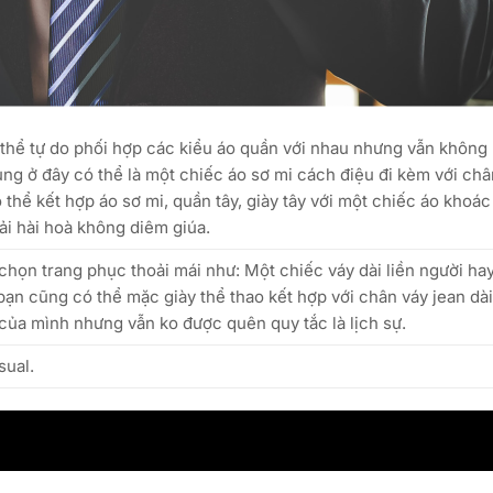
 thể tự do phối hợp các kiểu áo quần với nhau nhưng vẫn không 
ng ở đây có thể là một chiếc áo sơ mi cách điệu đi kèm với ch
ó thể kết hợp áo sơ mi, quần tây, giày tây với một chiếc áo khoác
ải hài hoà không diêm giúa.
a chọn trang phục thoải mái như: Một chiếc váy dài liền người ha
 bạn cũng có thể mặc giày thể thao kết hợp với chân váy jean dà
 của mình nhưng vẫn ko được quên quy tắc là lịch sự.
sual.