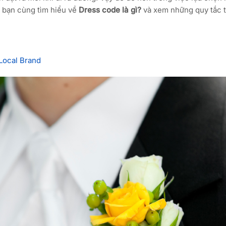
c bạn cùng tìm hiểu về
Dress code là gì?
và xem những quy tắc t
 Local Brand