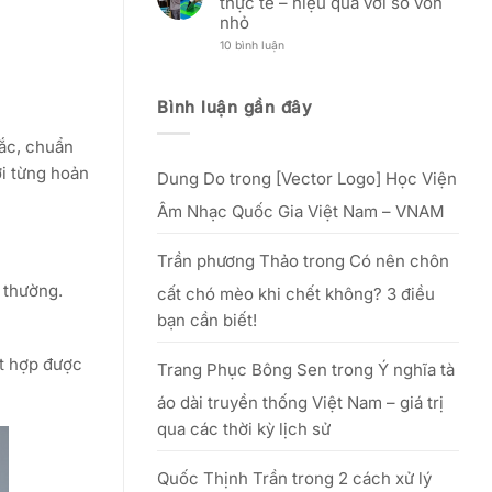
thực tế – hiệu quả với số vốn
khách
(12/12
Nam:
hàng
Âm
“Tôn
nhỏ
lịch)
vinh
–
nét
ở
10 bình luận
Nguồn
đẹp
Kinh
gốc,
phụ
nghiệm
lễ
nữ
mở
vật
Việt”
xưởng
Bình luận gần đây
&
–
in
văn
từ
lụa
khấn
25/09
thực
tắc, chuẩn
cúng
đến
tế
Tổ
hết
–
ới từng hoản
20/10/2025
Dung Do
trong
[Vector Logo] Học Viện
hiệu
quả
với
Âm Nhạc Quốc Gia Việt Nam – VNAM
số
vốn
nhỏ
Trần phương Thảo
trong
Có nên chôn
 thường.
cất chó mèo khi chết không? 3 điều
bạn cần biết!
ết hợp được
Trang Phục Bông Sen
trong
Ý nghĩa tà
áo dài truyền thống Việt Nam – giá trị
qua các thời kỳ lịch sử
Quốc Thịnh Trần
trong
2 cách xử lý