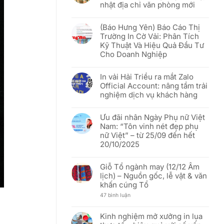
lược
nhật địa chỉ văn phòng mới
Ưu
để
đãi
phục
Không
“Rực
vụ
có
rỡ
(Báo Hưng Yên) Báo Cáo Thị
khách
bình
sắc
hàng
luận
đỏ
Trường In Cờ Vải: Phân Tích
Việt
ở
sao
Kỹ Thuật Và Hiệu Quả Đầu Tư
tốt
[THÔNG
vàng”
hơn
BÁO]
–
Cho Doanh Nghiệp
In
Mừng
Vải
51
Không
Hải
năm
có
Triều:
In vải Hải Triều ra mắt Zalo
Ngày
bình
Thay
Thống
luận
Official Account: nâng tầm trải
đổi
nhất
ở
người
nghiệm dịch vụ khách hàng
đất
(Báo
đại
nước
Hưng
diện
Không
(30/04/1975
Yên)
và
có
–
Báo
Ưu đãi nhân Ngày Phụ nữ Việt
cập
bình
30/04/2026)
Cáo
nhật
luận
Thị
Nam: “Tôn vinh nét đẹp phụ
địa
ở
Trường
nữ Việt” – từ 25/09 đến hết
chỉ
In
In
văn
vải
Cờ
20/10/2025
phòng
Hải
Vải:
mới
Triều
Phân
Không
ra
Tích
có
mắt
Giỗ Tổ ngành may (12/12 Âm
Kỹ
bình
Zalo
Thuật
luận
lịch) – Nguồn gốc, lễ vật & văn
Official
Và
ở
Account:
khấn cúng Tổ
Hiệu
Ưu
nâng
Quả
đãi
tầm
ở
47 bình luận
Đầu
nhân
trải
Giỗ
Tư
Ngày
nghiệm
Tổ
Cho
Phụ
dịch
ngành
Doanh
nữ
Kinh nghiệm mở xưởng in lụa
vụ
may
Nghiệp
Việt