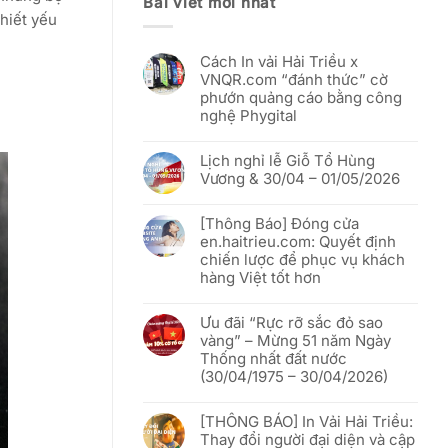
Bài viết mới nhất
hiết yếu
Cách In vải Hải Triều x
VNQR.com “đánh thức” cờ
phướn quảng cáo bằng công
nghệ Phygital
Không
có
Lịch nghỉ lễ Giỗ Tổ Hùng
bình
luận
Vương & 30/04 – 01/05/2026
ở
Cách
Không
In
có
vải
[Thông Báo] Đóng cửa
bình
Hải
luận
en.haitrieu.com: Quyết định
Triều
ở
x
chiến lược để phục vụ khách
Lịch
VNQR.com
nghỉ
hàng Việt tốt hơn
“đánh
lễ
thức”
Giỗ
Không
cờ
Tổ
có
phướn
Hùng
Ưu đãi “Rực rỡ sắc đỏ sao
bình
quảng
Vương
luận
vàng” – Mừng 51 năm Ngày
cáo
&
ở
bằng
30/04
Thống nhất đất nước
[Thông
công
–
Báo]
(30/04/1975 – 30/04/2026)
nghệ
01/05/2026
Đóng
Phygital
cửa
Không
en.haitrieu.com:
có
Quyết
[THÔNG BÁO] In Vải Hải Triều:
bình
định
luận
Thay đổi người đại diện và cập
chiến
ở