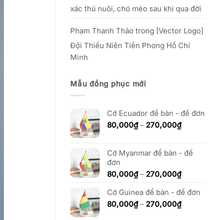
xác thú nuôi, chó mèo sau khi qua đời
Phạm Thanh Thảo
trong
[Vector Logo]
Đội Thiếu Niên Tiền Phong Hồ Chí
Minh
Mẫu đồng phục mới
Cờ Ecuador để bàn - đế đơn
Khoảng
80,000
₫
–
270,000
₫
giá:
từ
80,000₫
Cờ Myanmar để bàn - đế
đến
đơn
270,000₫
Khoảng
80,000
₫
–
270,000
₫
giá:
Cờ Guinea để bàn - đế đơn
từ
80,000₫
Khoảng
80,000
₫
–
270,000
₫
đến
giá: