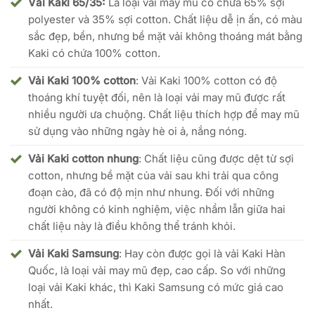
Vải Kaki 65/35:
Là loại vải may mũ có chứa 65% sợi
polyester và 35% sợi cotton. Chất liệu dễ ịn ấn, có màu
sắc đẹp, bền, nhưng bề mặt vải không thoáng mát bằng
Kaki có chứa 100% cotton.
Vải Kaki 100% cotton
: Vải Kaki 100% cotton có độ
thoáng khí tuyệt đối, nên là loại vải may mũ được rất
nhiều người ưa chuộng. Chất liệu thích hợp để may mũ
sử dụng vào những ngày hè oi ả, nắng nóng.
Vải Kaki cotton nhung
: Chất liệu cũng được dệt từ sợi
cotton, nhưng bề mặt của vải sau khi trải qua công
đoạn cào, đã có độ mịn như nhung. Đối với những
người không có kinh nghiệm, việc nhầm lẫn giữa hai
chất liệu này là điều không thể tránh khỏi.
Vải Kaki Samsung
: Hay còn được gọi là vải Kaki Hàn
Quốc, là loại vải may mũ đẹp, cao cấp. So với những
loại vải Kaki khác, thì Kaki Samsung có mức giá cao
nhất.