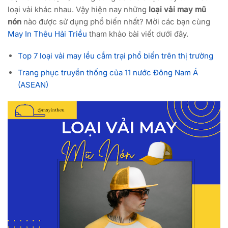
loại vải khác nhau. Vậy hiện nay những
loại vải may mũ
nón
nào được sử dụng phổ biến nhất? Mời các bạn cùng
May In Thêu Hải Triều
tham khảo bài viết dưới đây.
Top 7 loại vải may lều cắm trại phổ biến trên thị trường
Trang phục truyền thống của 11 nước Đông Nam Á
(ASEAN)