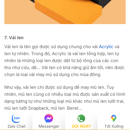
7. Vải len
Vải len là tên gọi được sử dụng chung cho vải
Acrylic
và
len tự nhiên. Trong đó, Acrylic là vải len tổng hợp, len tự
nhiên là những loại len được dệt từ bộ lông của các con
thú như cừu, dê… Vải len có khả năng giữ ấm tốt, nên được
chọn là loại vải may mũ sử dụng cho mùa đông.
Như vậy, vải len chỉ được sử dụng để may mũ len. Tuy
nhiên, mũ len cũng có nhiều loại mũ được sản xuất có hình
dạng tương tự như những loại mũ khác như mũ len lưỡi trai,
mũ len lưỡi Snapback, mũ len Beret…
Vải len nhân tạo tuy bề mặt chất liệu không mềm mại như
Zalo Chat
Messenger
GỌI NGAY
Tới Xưởng
len tự nhiên, nhưng chúng sẽ có giả cả thấp và dễ sử dụng.