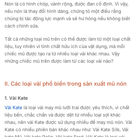
Nón lá có hình chóp, vành rộng, được đan cố định. Vì vậy,
nếu nón lá thay đổi hình dáng, chứng tỏ một điều rằng
chúng bị tác động lực mạnh và sẽ hư hỏng nếu không biết
cách chỉnh sửa.
Tất cả những loại mũ trên có thể được làm từ một loại chất
liệu, tuy nhiên vì tính chất hữu ích của vật dụng, mà mỗi
chiếc mũ được tạo ra từ nhiều loại vải khác nhau. Vậy
những chiếc mũ trên được làm từ các loại vải nào?
II. Các loại vải phổ biến trong sản xuất mũ nón
1. Vải Kate
Vải Kate
là loại vải may mũ lưỡi trai được yêu thích, vì chất
liệu bền, chắc chắn và được dệt từ nhiều loại sợi khác
nhau, nên vải Kate được sử dụng nhiều để may mũ nón. Vải
Kate có nhiều phiên bản khác nhau như: Vải Kate Silk, Vải
kate Mỹ, Vải kate Polin, Vải kate Ford. Vải Kate là loại vải