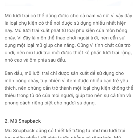
Mũ lưỡi trai có thể dùng được cho cả nam và nữ, vì vậy đây
là loại phụ kiện có thể nói được sử dụng nhiều nhất hiện
nay. Mũ lưỡi trai xuất phát từ loại phụ kiện của môn bóng
chày. Vì đây là môn thể thao chơi ngoài trời, nên cần sử
dụng một loại mũ giúp che nắng. Cũng vì tính chất của trò
chơi, nên mũ lưỡi trai mới được thiết kế phần lưỡi trai rộng,
nhô cao và ôm phía sau đầu.
Ban đầu, mũ lưỡi trai chỉ được sản xuất để sử dụng cho
môn bóng chày, tuy nhiên vì item được nhiều bạn trẻ yêu
thích, nên chúng dần trở thành một loại phụ kiện không thể
thiếu trong tủ đồ của mọi người, giúp tạo nên sự cá tính và
phong cách riêng biệt cho người sử dụng.
2. Mũ Snapback
Mũ Snapback cũng có thiết kế tương tự như mũ lưỡi trai,
tuy nhiên phần lưỡi phía trước phẳng và rộng hơn. Mũ