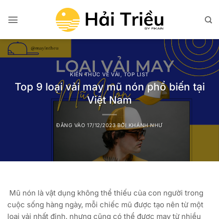
Bỏ
qua
nội
dung
KIẾN THỨC VỀ VẢI
,
TOP LIST
Top 9 loại vải may mũ nón phổ biến tại
Việt Nam
ĐĂNG VÀO
17/12/2023
BỞI
KHÁNH NHƯ
Mũ nón là vật dụng không thể thiếu của con người trong
cuộc sống hàng ngày, mỗi chiếc mũ được tạo nên từ một
loại vải nhất định, nhưng cũng có thể được may từ nhiều