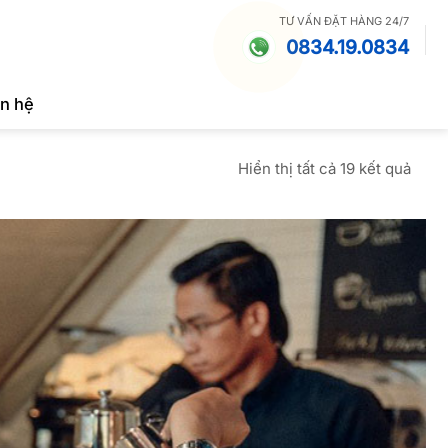
TƯ VẤN ĐẶT HÀNG 24/7
0834.19.0834
ên hệ
Đã
Hiển thị tất cả 19 kết quả
sắp
xếp
theo
mới
nhất