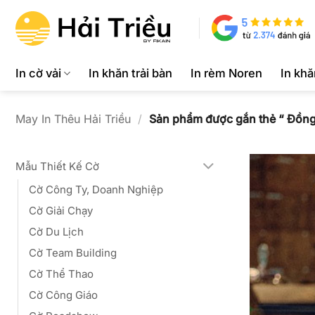
Bỏ
qua
nội
dung
In cờ vải
In khăn trải bàn
In rèm Noren
In kh
May In Thêu Hải Triều
/
Sản phẩm được gắn thẻ “ Đồn
Mẫu Thiết Kế Cờ
Cờ Công Ty, Doanh Nghiệp
Cờ Giải Chạy
Cờ Du Lịch
Cờ Team Building
Cờ Thể Thao
Cờ Công Giáo