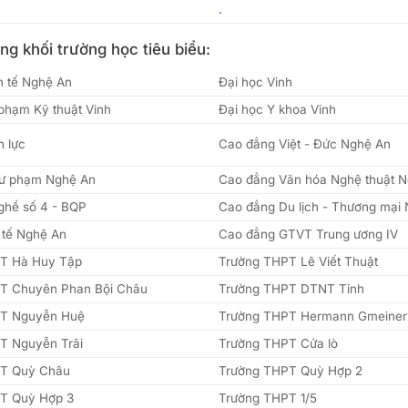
.
g khối trường học tiêu biểu:
h tế Nghệ An
Đại học Vinh
phạm Kỹ thuật Vinh
Đại học Y khoa Vinh
n lực
Cao đẳng Việt - Đức Nghệ An
ư phạm Nghệ An
Cao đẳng Văn hóa Nghệ thuật 
ghề số 4 - BQP
Cao đẳng Du lịch - Thương mại
 tế Nghệ An
Cao đẳng GTVT Trung ương IV
T Hà Huy Tập
Trường THPT Lê Viết Thuật
T Chuyên Phan Bội Châu
Trường THPT DTNT Tỉnh
T Nguyễn Huệ
Trường THPT Hermann Gmeiner
T Nguyễn Trãi
Trường THPT Cửa lò
T Quỳ Châu
Trường THPT Quỳ Hợp 2
T Quỳ Hợp 3
Trường THPT 1/5