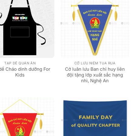
TẠP DỀ QUÁN ĂN
CỜ LƯU NIỆM TUA RUA
dề Cháo dinh dưỡng For
Cờ luân lưu Ban chỉ huy liên
Kids
đội tặng lớp xuất sắc hạng
nhì, Nghệ An