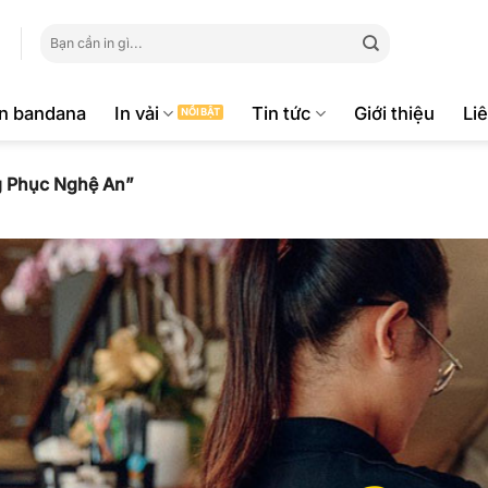
Tìm
kiếm:
ăn bandana
In vải
Tin tức
Giới thiệu
Li
g Phục Nghệ An”