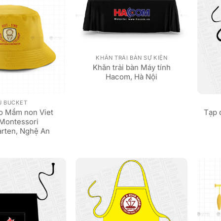
KHĂN TRẢI BÀN SỰ KIỆN
Khăn trải bàn Máy tính
Hacom, Hà Nội
Ũ BUCKET
èo Mầm non Viet
Tạp 
 Montessori
arten, Nghệ An