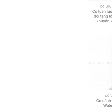
CỜ LƯU
Cờ luân lưu
đội tặng l
khuyến 
CỜ 
Cờ cánh
Wate