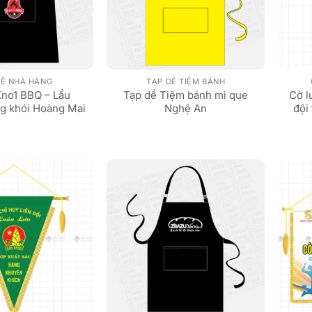
DỀ NHÀ HÀNG
TẠP DỀ TIỆM BÁNH
Kno1 BBQ – Lẩu
Tạp dề Tiệm bánh mì que
Cờ l
g khói Hoàng Mai
Nghệ An
đội