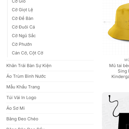
Cờ Gió
Cờ Giọt Lệ
Cờ Để Bàn
Cờ Đuôi Cá
Cờ Ngũ Sắc
Cờ Phướn
Cán Cờ, Cột Cờ
M
Mũ tai b
Khăn Trải Bàn Sự Kiện
Sing
Áo Trùm Bình Nước
Kinderg
Mẫu Khẩu Trang
Túi Vải In Logo
Áo Sơ Mi
Băng Đeo Chéo