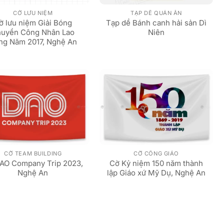
CỜ LƯU NIỆM
TẠP DỀ QUÁN ĂN
ờ lưu niệm Giải Bóng
Tạp dề Bánh canh hải sản Dì
uyền Công Nhân Lao
Niên
ng Năm 2017, Nghệ An
CỜ TEAM BUILDING
CỜ CÔNG GIÁO
AO Company Trip 2023,
Cờ Kỷ niệm 150 năm thành
Nghệ An
lập Giáo xứ Mỹ Dụ, Nghệ An