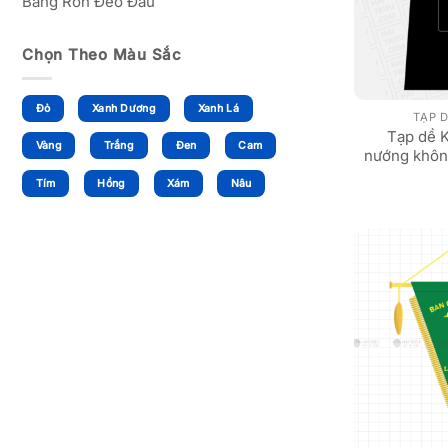
Băng Rôn Đeo Đầu
Chọn Theo Màu Sắc
Đỏ
Xanh Dương
Xanh Lá
TẠP 
Tạp dề 
Vàng
Trắng
Đen
Cam
nướng khôn
Tím
Hồng
Xám
Nâu