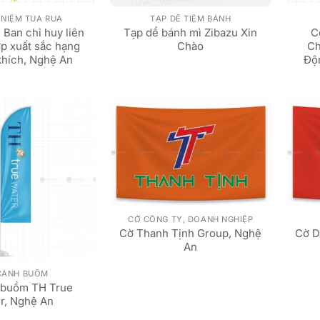
 NIỆM TUA RUA
TẠP DỀ TIỆM BÁNH
 Ban chỉ huy liên
Tạp dề bánh mì Zibazu Xin
C
ớp xuất sắc hạng
Chào
Ch
khích, Nghệ An
Độ
CỜ CÔNG TY, DOANH NGHIỆP
Cờ Thanh Tịnh Group, Nghệ
Cờ D
An
CÁNH BUỒM
 buồm TH True
r, Nghệ An