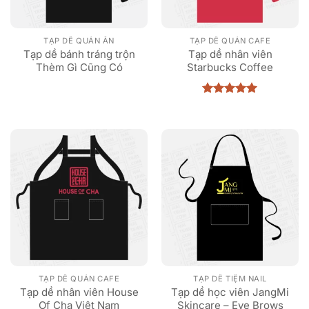
TẠP DỀ QUÁN ĂN
TẠP DỀ QUÁN CAFE
Tạp dề bánh tráng trộn
Tạp dề nhân viên
Thèm Gì Cũng Có
Starbucks Coffee
Được xếp
hạng
5
5
sao
TẠP DỀ QUÁN CAFE
TẠP DỀ TIỆM NAIL
Tạp dề nhân viên House
Tạp dề học viên JangMi
Of Cha Việt Nam
Skincare – Eye Brows