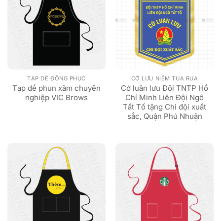
TẠP DỀ ĐỒNG PHỤC
CỜ LƯU NIỆM TUA RUA
Tạp dề phun xăm chuyên
Cờ luân lưu Đội TNTP Hồ
nghiệp VIC Brows
Chí Minh Liên Đội Ngô
Tất Tố tặng Chi đội xuất
sắc, Quận Phú Nhuận