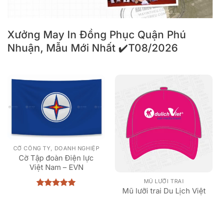
Xưởng May In Đồng Phục Quận Phú
Nhuận, Mẫu Mới Nhất ✔️T08/2026
CỜ CÔNG TY, DOANH NGHIỆP
Cờ Tập đoàn Điện lực
Việt Nam – EVN
MŨ LƯỠI TRAI
Mũ lưỡi trai Du Lịch Việt
Được xếp
hạng
5
5
sao