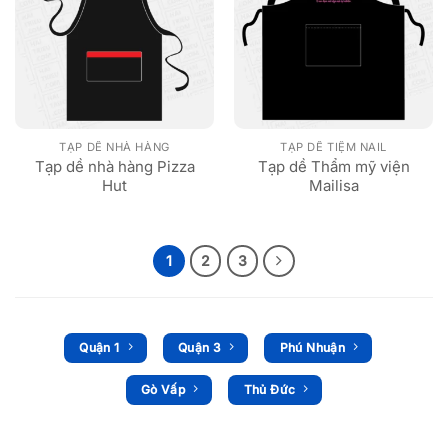
TẠP DỀ NHÀ HÀNG
TẠP DỀ TIỆM NAIL
Tạp dề nhà hàng Pizza
Tạp dề Thẩm mỹ viện
Hut
Mailisa
1
2
3
Quận 1
Quận 3
Phú Nhuận
Gò Vấp
Thủ Đức