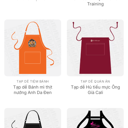
Training
TẠP DỀ TIỆM BÁNH
TẠP DỀ QUÁN ĂN
Tạp dề Bánh mì thịt
Tạp dề Hủ tiếu mực Ông
nướng Anh Da Đen
Già Cali