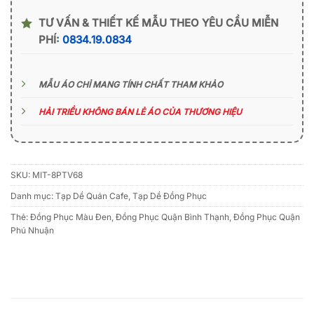
TƯ VẤN & THIẾT KẾ MẪU THEO YÊU CẦU MIỄN
PHÍ:
0834.19.0834
MẪU ÁO CHỈ MANG TÍNH CHẤT THAM KHẢO
HẢI TRIỀU KHÔNG BÁN LẺ ÁO CỦA THƯƠNG HIỆU
SKU:
MIT-8PTV68
Danh mục:
Tạp Dề Quán Cafe
,
Tạp Dề Đồng Phục
Thẻ:
Đồng Phục Màu Đen
,
Đồng Phục Quận Bình Thạnh
,
Đồng Phục Quận
Phú Nhuận