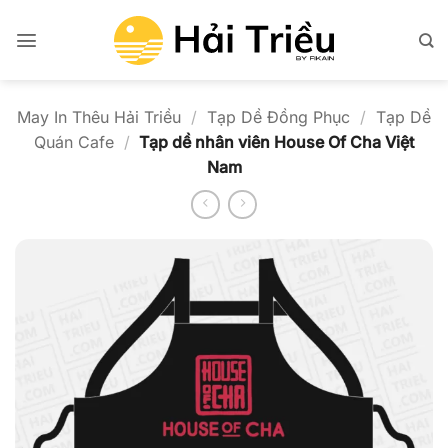
Bỏ
qua
nội
dung
May In Thêu Hải Triều
/
Tạp Dề Đồng Phục
/
Tạp Dề
Quán Cafe
/
Tạp dề nhân viên House Of Cha Việt
Nam