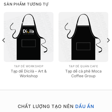
SẢN PHẨM TƯƠNG TỰ
TẠP DỀ WORKSHOP
TẠP DỀ QUÁN CAFE
Tạp dề Dicilà – Art &
Tạp dề cà phê Moca
Workshop
Coffee Group
CHẤT LƯỢNG TẠO NÊN
DẤU ẤN