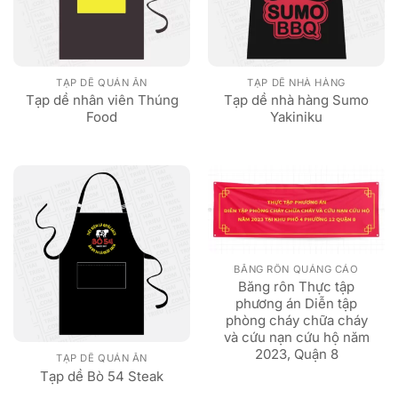
TẠP DỀ QUÁN ĂN
TẠP DỀ NHÀ HÀNG
Tạp dề nhân viên Thúng
Tạp dề nhà hàng Sumo
Food
Yakiniku
BĂNG RÔN QUẢNG CÁO
Băng rôn Thực tập
phương án Diễn tập
phòng cháy chữa cháy
và cứu nạn cứu hộ năm
2023, Quận 8
TẠP DỀ QUÁN ĂN
Tạp dề Bò 54 Steak