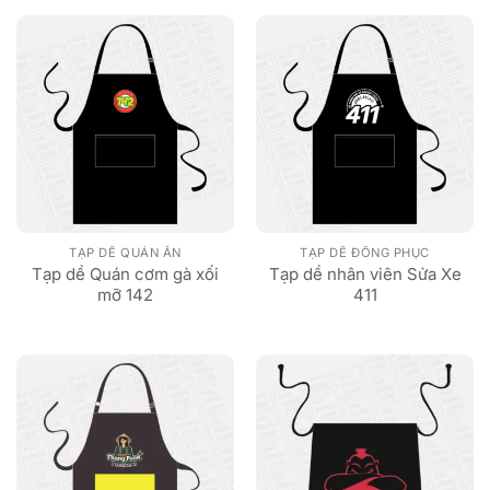
TẠP DỀ QUÁN ĂN
TẠP DỀ ĐỒNG PHỤC
Tạp dề Quán cơm gà xối
Tạp dề nhân viên Sửa Xe
mỡ 142
411