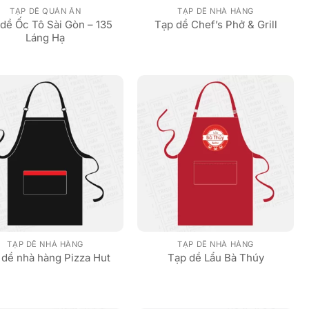
TẠP DỀ QUÁN ĂN
TẠP DỀ NHÀ HÀNG
dề Ốc Tô Sài Gòn – 135
Tạp dề Chef’s Phở & Grill
Láng Hạ
TẠP DỀ NHÀ HÀNG
TẠP DỀ NHÀ HÀNG
 dề nhà hàng Pizza Hut
Tạp dề Lẩu Bà Thúy