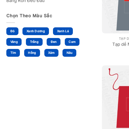
Băng Rôn Đeo Đầu
Chọn Theo Màu Sắc
Đỏ
Xanh Dương
Xanh Lá
TẠP 
Vàng
Trắng
Đen
Cam
Tạp dề 
Tím
Hồng
Xám
Nâu