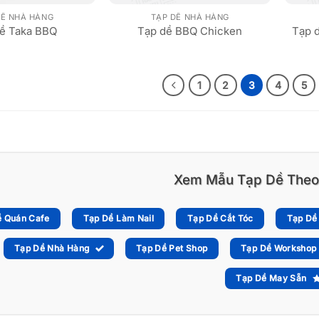
DỀ NHÀ HÀNG
TẠP DỀ NHÀ HÀNG
ề Taka BBQ
Tạp dề BBQ Chicken
Tạp 
1
2
3
4
5
Xem Mẫu Tạp Dề Theo
ề Quán Cafe
Tạp Dề Làm Nail
Tạp Dề Cắt Tóc
Tạp Dề
Tạp Dề Nhà Hàng
Tạp Dề Pet Shop
Tạp Dề Workshop
Tạp Dề May Sẵn