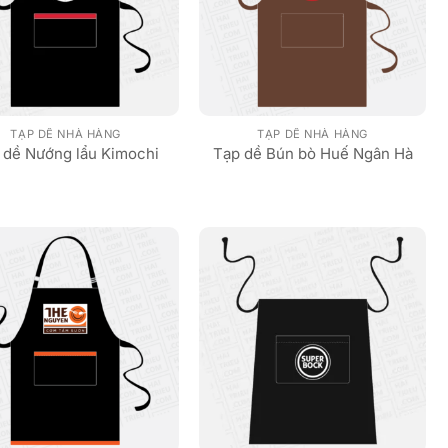
TẠP DỀ NHÀ HÀNG
TẠP DỀ NHÀ HÀNG
 dề Nướng lẩu Kimochi
Tạp dề Bún bò Huế Ngân Hà