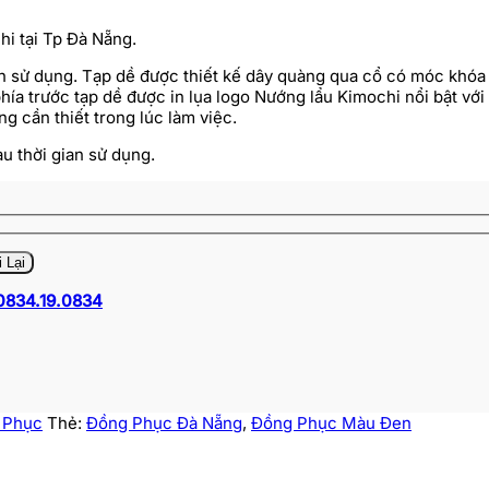
i tại Tp Đà Nẵng.
trình sử dụng. Tạp dề được thiết kế dây quàng qua cổ có móc khóa
ía trước tạp dề được in lụa logo Nướng lẩu Kimochi nổi bật vớ
g cần thiết trong lúc làm việc.
u thời gian sử dụng.
0834.19.0834
 Phục
Thẻ:
Đồng Phục Đà Nẵng
,
Đồng Phục Màu Đen