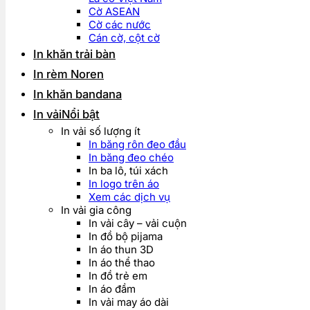
Cờ ASEAN
Cờ các nước
Cán cờ, cột cờ
In khăn trải bàn
In rèm Noren
In khăn bandana
In vải
In vải số lượng ít
In băng rôn đeo đầu
In băng đeo chéo
In ba lô, túi xách
In logo trên áo
Xem các dịch vụ
In vải gia công
In vải cây – vải cuộn
In đồ bộ pijama
In áo thun 3D
In áo thể thao
In đồ trẻ em
In áo đầm
In vải may áo dài