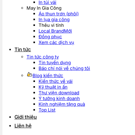
In túi vải
May In Gia Công
Áo thun trơn (phôi)
In lụa gia công
Thêu vi tính
Local Brand
Đồng phục
Xem các dịch vụ
Tin tức
Tin tức công ty
Tin tuyển dụng
Báo chí nói về chúng tôi
Blog kiến thức
Kiến thức về vải
Kỹ thuật in ấn
Thư viện download
Ý tưởng kinh doanh
Kinh nghiệm tặng quà
Top List
Giới thiệu
Liên hệ