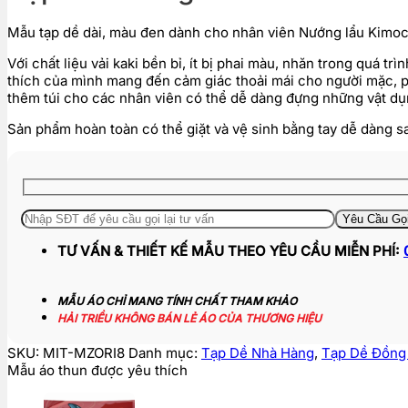
Mẫu tạp dề dài, màu đen dành cho nhân viên Nướng lẩu Kimoch
Với chất liệu vải kaki bền bỉ, ít bị phai màu, nhăn trong quá 
thích của mình mang đến cảm giác thoải mái cho người mặc, ph
thêm túi cho các nhân viên có thể dễ dàng đựng những vật dụn
Sản phẩm hoàn toàn có thể giặt và vệ sinh bằng tay dễ dàng sa
TƯ VẤN & THIẾT KẾ MẪU THEO YÊU CẦU MIỄN PHÍ:
MẪU ÁO CHỈ MANG TÍNH CHẤT THAM KHẢO
HẢI TRIỀU KHÔNG BÁN LẺ ÁO CỦA THƯƠNG HIỆU
SKU:
MIT-MZORI8
Danh mục:
Tạp Dề Nhà Hàng
,
Tạp Dề Đồng
Mẫu áo thun được yêu thích