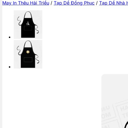
May In Thêu Hải Triều
/
Tạp Dề Đồng Phục
/
Tạp Dề Nhà 