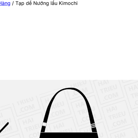
Hàng
/
Tạp dề Nướng lẩu Kimochi