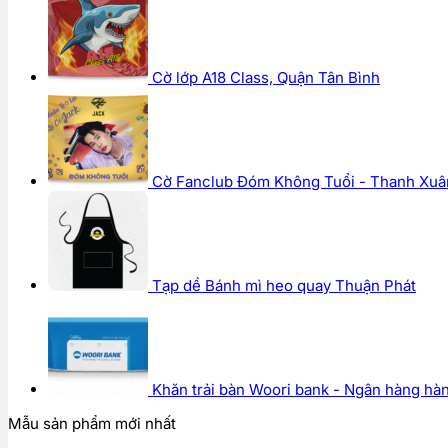
Cờ lớp A18 Class, Quận Tân Bình
Cờ Fanclub Đóm Không Tuổi - Thanh Xuân
Tạp dề Bánh mì heo quay Thuận Phát
Khăn trải bàn Woori bank - Ngân hàng hà
Mẫu sản phẩm mới nhất