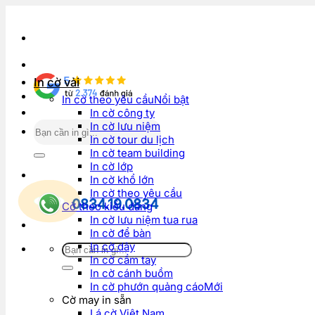
Bỏ
qua
nội
dung
In cờ vải
In cờ theo yêu cầu
In cờ công ty
Tìm
In cờ lưu niệm
kiếm:
In cờ tour du lịch
In cờ team building
In cờ lớp
In cờ khổ lớn
In cờ theo yêu cầu
0834.19.0834
Cờ theo kiểu dáng
In cờ lưu niệm tua rua
In cờ để bàn
In cờ dây
Tìm
In cờ cầm tay
kiếm:
In cờ cánh buồm
In cờ phướn quảng cáo
Cờ may in sẵn
Lá cờ Việt Nam