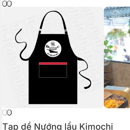
Tạp dề Nướng lẩu Kimochi