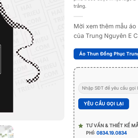
trắng.
Mời xem thêm mẫu áo 
của Trung Nguyên E C
Áo Thun Đồng Phục Trun
TƯ VẤN & THIẾT KẾ M
PHÍ:
0834.19.0834