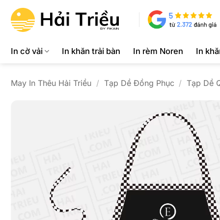
Bỏ
qua
nội
dung
In cờ vải
In khăn trải bàn
In rèm Noren
In kh
May In Thêu Hải Triều
/
Tạp Dề Đồng Phục
/
Tạp Dề 