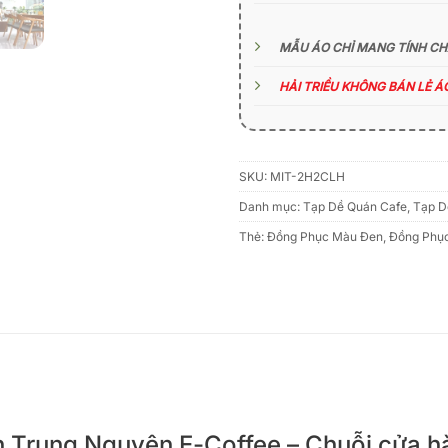
MẪU ÁO CHỈ MANG TÍNH C
HẢI TRIỀU KHÔNG BÁN LẺ 
SKU:
MIT-2H2CLH
Danh mục:
Tạp Dề Quán Cafe
,
Tạp D
Thẻ:
Đồng Phục Màu Đen
,
Đồng Phục
iên Trung Nguyên E-Coffee – Chuỗi cửa 