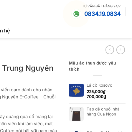
TƯ VẤN ĐẶT HÀNG 24/7
0834.19.0834
ên hệ
Mẫu áo thun được yêu
n Trung Nguyên
thích
Lá cờ Kosovo
 viền caro dành cho nhân
225,000
₫
–
g Nguyên E-Coffee – Chuỗi
Khoảng
700,000
₫
giá:
từ
Tạp dề chuỗi nhà
225,000₫
hàng Cua Ngon
 dây quàng qua cổ mang lại
đến
700,000₫
ân viên khi làm việc, mặt
-Coffee nổi bật với gam màu