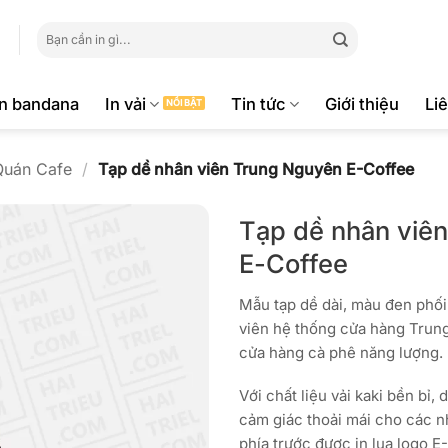
Tìm
kiếm:
ăn bandana
In vải
Tin tức
Giới thiệu
Li
Quán Cafe
/
Tạp dề nhân viên Trung Nguyên E-Coffee
Tạp dề nhân viê
E-Coffee
Mẫu tạp dề dài, màu đen phối
viên hệ thống cửa hàng Trun
cửa hàng cà phê năng lượng.
Với chất liệu vải kaki bền bỉ,
cảm giác thoải mái cho các nh
phía trước được in lụa logo E