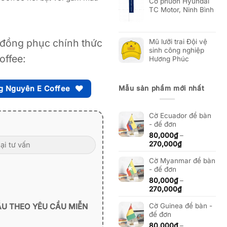
Cờ phướn Hyundai
TC Motor, Ninh Bình
đồng phục chính thức
Mũ lưỡi trai Đội vệ
sinh công nghiệp
offee:
Hương Phúc
Mẫu sản phẩm mới nhất
g Nguyên E Coffee
Cờ Ecuador để bàn
- đế đơn
80,000
₫
–
Khoảng
270,000
₫
giá:
Cờ Myanmar để bàn
từ
- đế đơn
80,000₫
đến
80,000
₫
–
270,000₫
Khoảng
270,000
₫
giá:
ẪU THEO YÊU CẦU MIỄN
Cờ Guinea để bàn -
từ
đế đơn
80,000₫
đến
80,000
₫
–