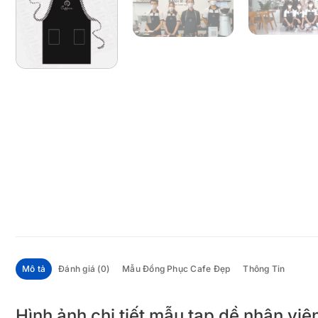
Mô tả
Đánh giá (0)
Mẫu Đồng Phục Cafe Đẹp
Thông Tin
Hình ảnh chi tiết mẫu tạp dề nhân v