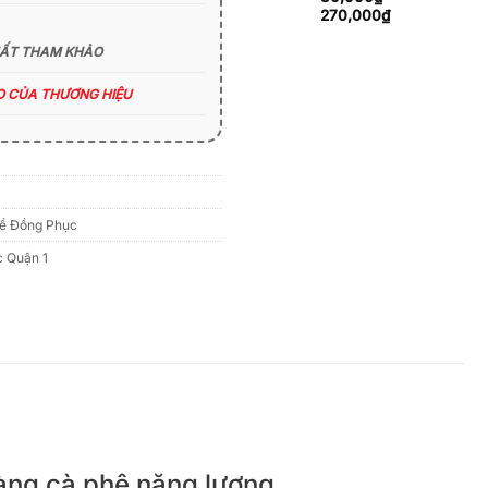
270,000₫
Khoảng
270,000
₫
giá:
từ
HẤT THAM KHẢO
80,000₫
đến
ÁO CỦA THƯƠNG HIỆU
270,000₫
ề Đồng Phục
 Quận 1
hàng cà phê năng lượng