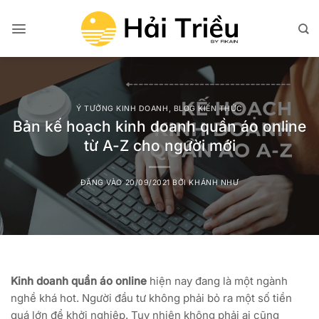
Bỏ
qua
nội
dung
Ý TƯỞNG KINH DOANH
,
BLOG KIẾN THỨC
Bản kế hoạch kinh doanh quần áo online
từ A-Z cho người mới
ĐĂNG VÀO
20/09/2021
BỞI
KHÁNH NHƯ
Kinh doanh quần áo online
hiện nay đang là một ngành
nghề khá hot. Người đầu tư không phải bỏ ra một số tiền
quá lớn để khởi nghiệp. Tuy nhiên không phải ai cũng