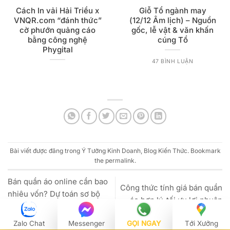
Cách In vải Hải Triều x
Giỗ Tổ ngành may
VNQR.com “đánh thức”
(12/12 Âm lịch) – Nguồn
cờ phướn quảng cáo
gốc, lễ vật & văn khấn
bằng công nghệ
cúng Tổ
Phygital
47 BÌNH LUẬN
Bài viết được đăng trong
Ý Tưởng Kinh Doanh
,
Blog Kiến Thức
. Bookmark
the
permalink
.
Bán quần áo online cần bao
Công thức tính giá bán quần
nhiêu vốn? Dự toán sơ bộ
áo hợp lý, tối ưu lợi nhuận
CHI PHÍ
Zalo Chat
Messenger
GỌI NGAY
Tới Xưởng