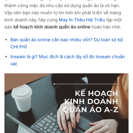
thành công mặc dù nhu cầu sử dụng quần áo là vô hạn.
Vậy nên bạn nào muốn tự tin hơn khi phát triển về mảng
kinh doanh này, hãy cùng
May In Thêu Hải Triều
lập một
bản
kế hoạch kinh doanh quần áo online
hoàn hảo nhé.
Bán quần áo online cần bao nhiêu vốn? Dự toán sơ bộ
CHI PHÍ
Inseam là gì? Mục đích & cách lấy số đo Inseam chuẩn
xác