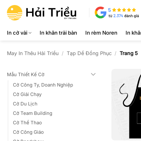
Bỏ
qua
nội
dung
In cờ vải
In khăn trải bàn
In rèm Noren
In kh
May In Thêu Hải Triều
/
Tạp Dề Đồng Phục
/
Trang 5
Mẫu Thiết Kế Cờ
Cờ Công Ty, Doanh Nghiệp
Cờ Giải Chạy
Cờ Du Lịch
Cờ Team Building
Cờ Thể Thao
Cờ Công Giáo