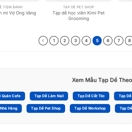
Ề TIỆM BÁNH
TẠP DỀ PET SHOP
Tạp dề học viên Kimi Pet
nh mì Vợ Ong Vàng
Grooming
1
2
3
4
5
6
7
8
Xem Mẫu Tạp Dề Theo
ề Quán Cafe
Tạp Dề Làm Nail
Tạp Dề Cắt Tóc
Tạp Dề
 Nhà Hàng
Tạp Dề Pet Shop
Tạp Dề Workshop
Tạp Dề