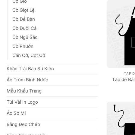
Cờ Gió
Cờ Giọt Lệ
Cờ Để Bàn
Cờ Đuôi Cá
Cờ Ngũ Sắc
Cờ Phướn
Cán Cờ, Cột Cờ
Khăn Trải Bàn Sự Kiện
TẠP D
Tạp dề Bán
Áo Trùm Bình Nước
Mẫu Khẩu Trang
Túi Vải In Logo
Áo Sơ Mi
Băng Đeo Chéo