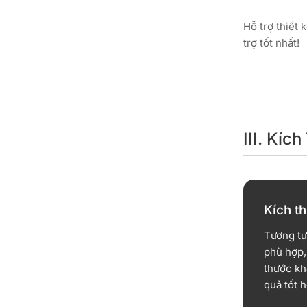
Hỗ trợ thiết 
trợ tốt nhất!
III. Kí
Kích t
Tương tự
phù hợp,
thước kh
quả tốt h