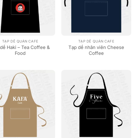
TẠP DỀ QUÁN CAFE
TẠP DỀ QUÁN CAFE
dề Haki – Tea Coffee &
Tạp dề nhân viên Cheese
Food
Coffee