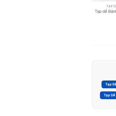
TẠP D
Tạp dề Bá
Tạp D
Tạp Dề