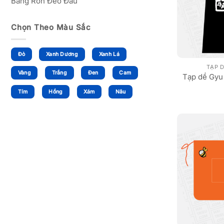
Băng Rôn Đeo Đầu
Chọn Theo Màu Sắc
Đỏ
Xanh Dương
Xanh Lá
TẠP 
Vàng
Trắng
Đen
Cam
Tạp dề Gyu
Tím
Hồng
Xám
Nâu