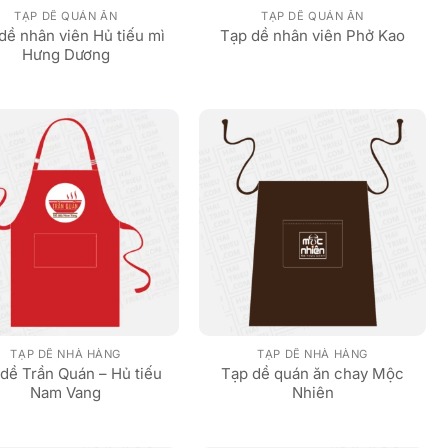
TẠP DỀ QUÁN ĂN
TẠP DỀ QUÁN ĂN
dề nhân viên Hủ tiếu mì
Tạp dề nhân viên Phở Kao
Hưng Dương
TẠP DỀ NHÀ HÀNG
TẠP DỀ NHÀ HÀNG
dề Trần Quán – Hủ tiếu
Tạp dề quán ăn chay Mộc
Nam Vang
Nhiên