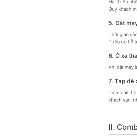
Hải Triều nh
Quý khách mu
5. Đặt may
Thời gian sản
Triều có hỗ t
6. Ở xa th
Khi đặt may 
7. Tạp dề
Tiệm nail, ti
khách sạn, n
II. Com