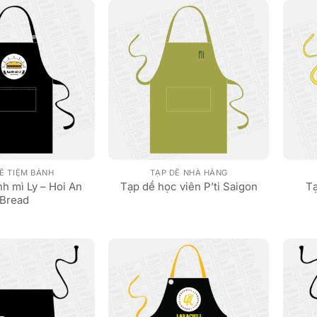
Ề TIỆM BÁNH
TẠP DỀ NHÀ HÀNG
h mì Ly – Hoi An
Tạp dề học viên P’ti Saigon
Tạ
Bread