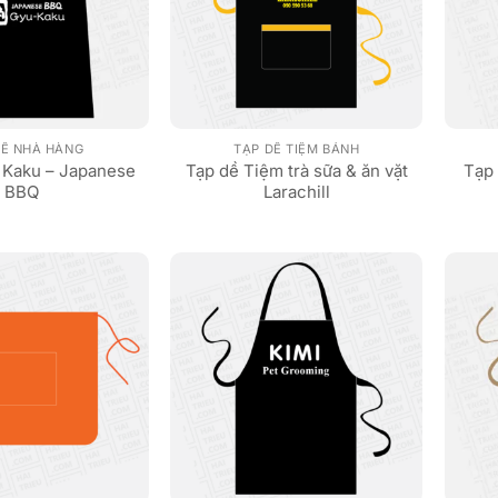
DỀ NHÀ HÀNG
TẠP DỀ TIỆM BÁNH
 Kaku – Japanese
Tạp dề Tiệm trà sữa & ăn vặt
Tạp 
BBQ
Larachill