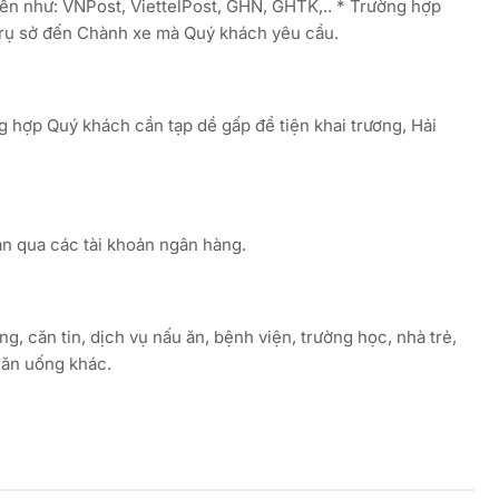
ển như: VNPost, ViettelPost, GHN, GHTK,.. * Trường hợp
trụ sở đến Chành xe mà Quý khách yêu cầu.
ng hợp Quý khách cần tạp dề gấp để tiện khai trương, Hải
ản qua các tài khoản ngân hàng.
g, căn tin, dịch vụ nấu ăn, bệnh viện, trường học, nhà trẻ,
 ăn uống khác.