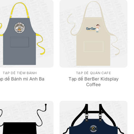
TẠP DỀ TIỆM BÁNH
TẠP DỀ QUÁN CAFE
Tạp dề BerBer Kidsplay
p dề Bánh mì Anh Ba
Coffee