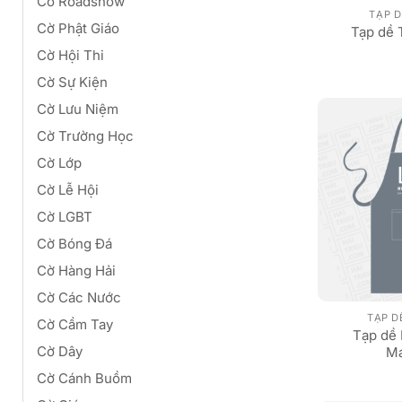
Cờ Roadshow
TẠP D
Cờ Phật Giáo
Tạp dề
Cờ Hội Thi
Cờ Sự Kiện
Cờ Lưu Niệm
Cờ Trường Học
Cờ Lớp
Cờ Lễ Hội
Cờ LGBT
Cờ Bóng Đá
Cờ Hàng Hải
Cờ Các Nước
TẠP D
Cờ Cầm Tay
Tạp dề 
Cờ Dây
Ma
Cờ Cánh Buồm