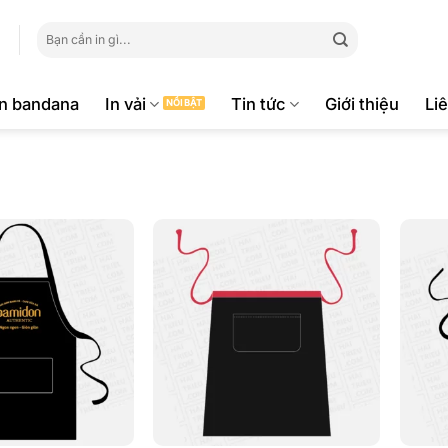
Tìm
kiếm:
ăn bandana
In vải
Tin tức
Giới thiệu
Li