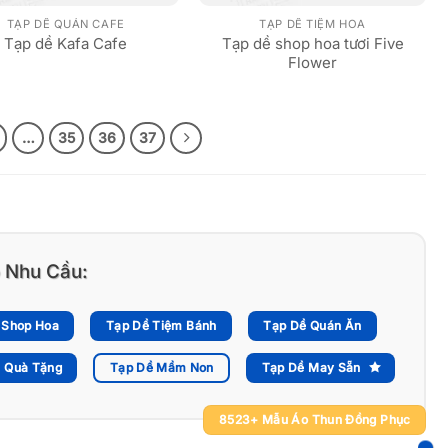
TẠP DỀ QUÁN CAFE
TẠP DỀ TIỆM HOA
Tạp dề shop hoa tươi Five
Tạp dề Kafa Cafe
Flower
…
35
36
37
 Nhu Cầu:
 Shop Hoa
Tạp Dề Tiệm Bánh
Tạp Dề Quán Ăn
 Quà Tặng
Tạp Dề Mầm Non
Tạp Dề May Sẵn
8523+ Mẫu Áo Thun Đồng Phục