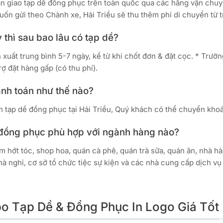
ận giao tạp dề đồng phục trên toàn quốc qua các hãng vận chuy
ốn gửi theo Chành xe, Hải Triều sẽ thu thêm phí di chuyển từ 
 thì sau bao lâu có tạp dề?
 xuất trung bình 5-7 ngày, kể từ khi chốt đơn & đặt cọc. * Trườ
rợ đặt hàng gấp (có thu phí).
anh toán như thế nào?
in tạp dề đồng phục tại Hải Triều, Quý khách có thể chuyển kho
 đồng phục phù hợp với ngành hàng nào?
ệm hớt tóc, shop hoa, quán cà phê, quán trà sữa, quán ăn, nhà hàn
hà nghỉ, cơ sở tổ chức tiệc sự kiện và các nhà cung cấp dịch vụ
bo Tạp Dề & Đồng Phục In Logo Giá Tốt