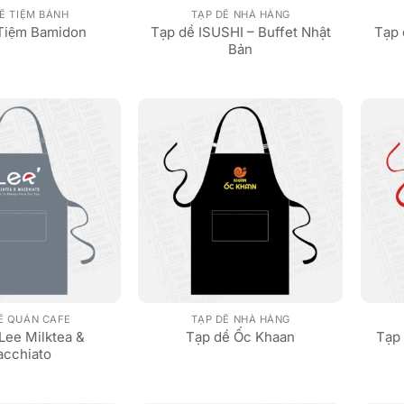
Ề TIỆM BÁNH
TẠP DỀ NHÀ HÀNG
Tạp dề ISUSHI – Buffet Nhật
Tạp 
 Tiệm Bamidon
Bản
Ề QUÁN CAFE
TẠP DỀ NHÀ HÀNG
Lee Milktea &
Tạp 
Tạp dề Ốc Khaan
cchiato