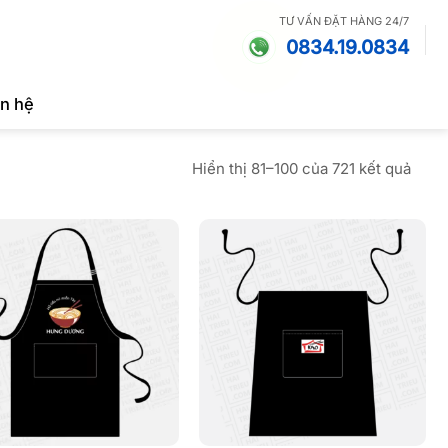
TƯ VẤN ĐẶT HÀNG 24/7
0834.19.0834
ên hệ
Đã
Hiển thị 81–100 của 721 kết quả
sắp
xếp
theo
mới
nhất