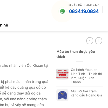
TƯ VẤN ĐẶT HÀNG 24/7
0834.19.0834
ên hệ
Mẫu áo thun được yêu
n
thích
 cho nhân viên Ốc Khaan tại
Cờ Kênh Youtube
Linh Tinh - Thích thì
làm, Quận Bình
ít bị phai màu, nhăn trong quá
Thạnh
hiết kế dây quàng qua cổ có
Mũ lưỡi trai Trạm
 dễ dàng thay đổi độ dài,
xăng dầu Hoàng Gia
nh, với khả năng chống thấm
bám bụi vì vậy sẽ mang đến