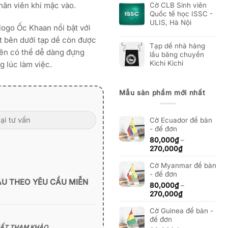
hân viên khi mặc vào.
Cờ CLB Sinh viên
Quốc tế học ISSC -
ULIS, Hà Nội
 logo Ốc Khaan nổi bật với
t bên dưới tạp dề còn được
Tạp dề nhà hàng
iên có thể dễ dàng đựng
lẩu băng chuyền
Kichi Kichi
g lúc làm việc.
Mẫu sản phẩm mới nhất
Cờ Ecuador để bàn
- đế đơn
80,000
₫
–
Khoảng
270,000
₫
giá:
Cờ Myanmar để bàn
từ
- đế đơn
80,000₫
ẪU THEO YÊU CẦU MIỄN
đến
80,000
₫
–
270,000₫
Khoảng
270,000
₫
giá:
Cờ Guinea để bàn -
từ
đế đơn
80,000₫
HẤT THAM KHẢO