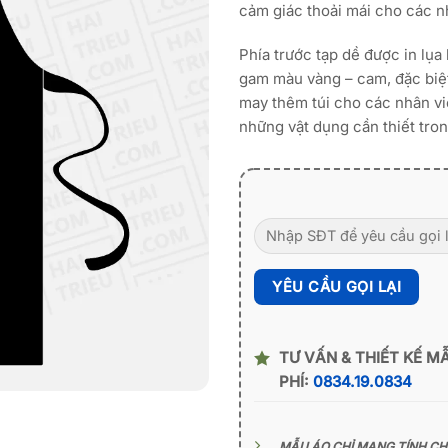
cảm giác thoải mái cho các n
Phía trước tạp dề được in lụa
gam màu vàng – cam, đặc biệ
may thêm túi cho các nhân v
những vật dụng cần thiết tron
TƯ VẤN & THIẾT KẾ M
PHÍ:
0834.19.0834
MẪU ÁO CHỈ MANG TÍNH C