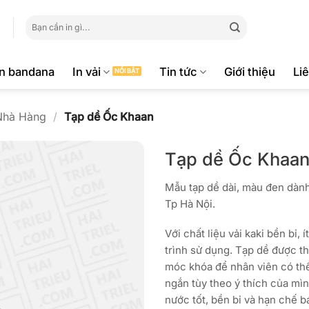
Tìm
kiếm:
ăn bandana
In vải
Tin tức
Giới thiệu
Li
Nhà Hàng
/
Tạp dề Ốc Khaan
Tạp dề Ốc Khaa
Mẫu tạp dề dài, màu đen dành
Tp Hà Nội.
Với chất liệu vải kaki bền bỉ, 
trình sử dụng. Tạp dề được t
móc khóa để nhân viên có thể
ngắn tùy theo ý thích của mì
nước tốt, bền bỉ và hạn chế 