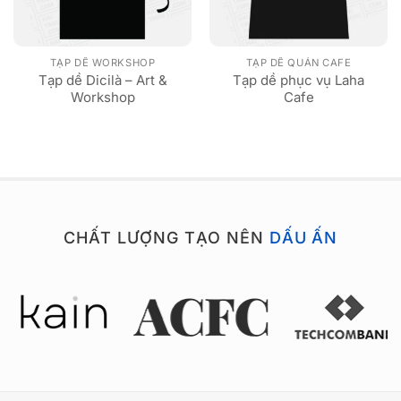
TẠP DỀ WORKSHOP
TẠP DỀ QUÁN CAFE
Tạp dề Dicilà – Art &
Tạp dề phục vụ Laha
Workshop
Cafe
CHẤT LƯỢNG TẠO NÊN
DẤU ẤN