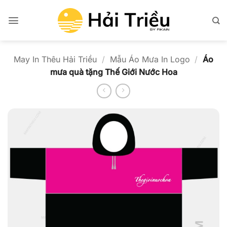
Bỏ
qua
nội
dung
May In Thêu Hải Triều
/
Mẫu Áo Mưa In Logo
/
Áo
mưa quà tặng Thế Giới Nước Hoa