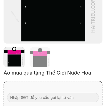
Áo mưa quà tặng Thế Giới Nước Hoa