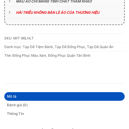
MẪU ÁO CHỈ MANG TÍNH CHẤT THAM KHẢO
HẢI TRIỀU KHÔNG BÁN LẺ ÁO CỦA THƯƠNG HIỆU
SKU:
MIT-96LHLT
Danh mục:
Tạp Dề Tiệm Bánh
,
Tạp Dề Đồng Phục
,
Tạp Dề Quán Ăn
Thẻ:
Đồng Phục Màu Xám
,
Đồng Phục Quận Tân Bình
Mô tả
Đánh giá (0)
Thông Tin