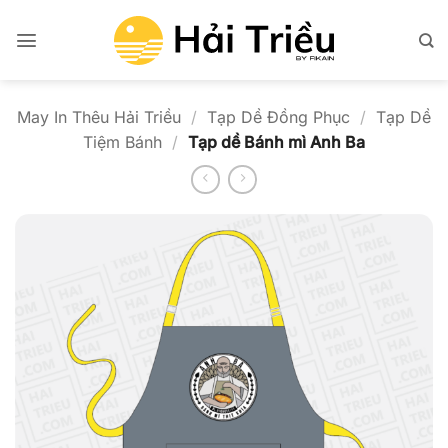
Bỏ
qua
nội
dung
May In Thêu Hải Triều
/
Tạp Dề Đồng Phục
/
Tạp Dề
Tiệm Bánh
/
Tạp dề Bánh mì Anh Ba