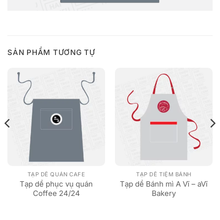
SẢN PHẨM TƯƠNG TỰ
TẠP DỀ QUÁN CAFE
TẠP DỀ TIỆM BÁNH
Tạp dề phục vụ quán
Tạp dề Bánh mì A Vĩ – aVĩ
Coffee 24/24
Bakery