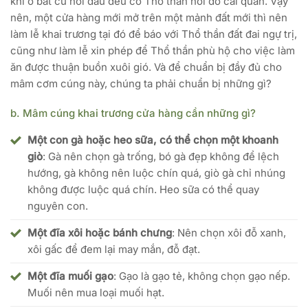
khi ở bất cứ nơi đâu đều có Thổ thần nơi đó cai quản. Vậy
nên, một cửa hàng mới mở trên một mảnh đất mới thì nên
làm lễ khai trương tại đó để báo với Thổ thần đất đai ngự trị,
cũng như làm lễ xin phép để Thổ thần phù hộ cho việc làm
ăn được thuận buồn xuôi gió. Và để chuẩn bị đầy đủ cho
mâm cơm cúng này, chúng ta phải chuẩn bị những gì?
b. Mâm cúng khai trương cửa hàng cần những gì?
Một con gà hoặc heo sữa, có thể chọn một khoanh
giò
: Gà nên chọn gà trống, bó gà đẹp không để lệch
hướng, gà không nên luộc chín quá, giò gà chỉ nhúng
không được luộc quá chín. Heo sữa có thể quay
nguyên con.
Một đĩa xôi hoặc bánh chưng
: Nên chọn xôi đỗ xanh,
xôi gấc để đem lại may mắn, đỗ đạt.
Một đĩa muối gạo
: Gạo là gạo tẻ, không chọn gạo nếp.
Muối nên mua loại muối hạt.