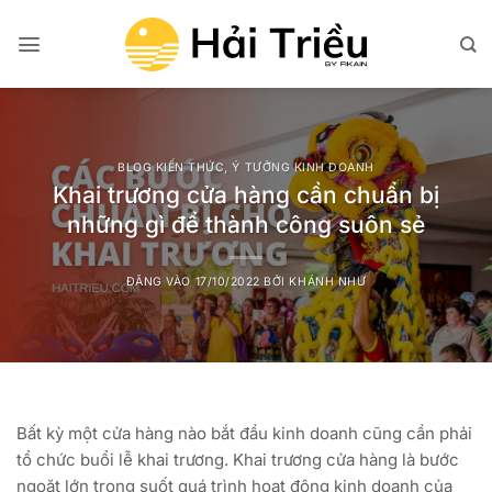
Bỏ
qua
nội
dung
BLOG KIẾN THỨC
,
Ý TƯỞNG KINH DOANH
Khai trương cửa hàng cần chuẩn bị
những gì để thành công suôn sẻ
ĐĂNG VÀO
17/10/2022
BỞI
KHÁNH NHƯ
Bất kỳ một cửa hàng nào bắt đầu kinh doanh cũng cần phải
tổ chức buổi lễ khai trương. Khai trương cửa hàng là bước
ngoặt lớn trong suốt quá trình hoạt động kinh doanh của