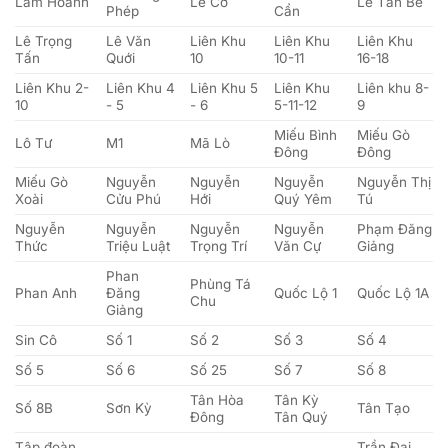
Lâm Hoành
Lê Cơ
Lê Tấn Bê
Phép
Cẩn
Lê Trọng
Lê Văn
Liên Khu
Liên Khu
Liên Khu
Tấn
Quới
10
10-11
16-18
Liên Khu 2-
Liên Khu 4
Liên Khu 5
Liên Khu
Liên khu 8-
10
- 5
- 6
5-11-12
9
Miếu Bình
Miếu Gò
Lô Tư
M1
Mã Lò
Đông
Đông
Miếu Gò
Nguyễn
Nguyễn
Nguyễn
Nguyễn Thị
Xoài
Cửu Phú
Hới
Quý Yêm
Tú
Nguyễn
Nguyễn
Nguyễn
Nguyễn
Phạm Đăng
Thức
Triệu Luật
Trọng Trí
Văn Cự
Giảng
Phan
Phùng Tá
Phan Anh
Đăng
Quốc Lộ 1
Quốc Lộ 1A
Chu
Giảng
Sin Cô
Số 1
Số 2
Số 3
Số 4
Số 5
Số 6
Số 25
Số 7
Số 8
Tân Hòa
Tân Kỳ
Số 8B
Sơn Kỳ
Tân Tạo
Đông
Tân Quý
Tập đoàn
Trần Đại