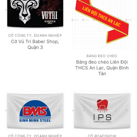
CỜ CÔNG TY, DOANH NGHIỆP
Cờ Vũ Trí Baber Shop,
Quận 3
BĂNG ĐEO CHÉO
Băng đeo chéo Liên Đội
THCS An Lạc, Quận Bình
Tân
CỜ CÔNG TY, DOANH NGHIỆP
CỜ ROADSHOW