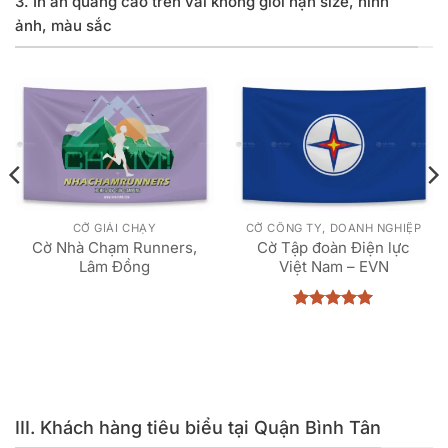
3. In ấn quảng cáo trên vải không giới hạn size, hình
ảnh, màu sắc
CỜ GIẢI CHẠY
CỜ CÔNG TY, DOANH NGHIỆP
Cờ Nhà Chạm Runners,
Cờ Tập đoàn Điện lực
Lâm Đồng
Việt Nam – EVN
Được xếp
hạng
5
5
sao
III. Khách hàng tiêu biểu tại Quận Bình Tân