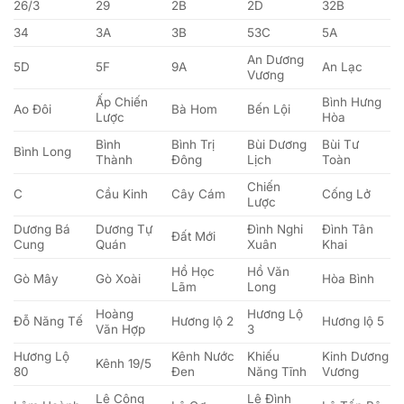
26/3
29
2B
2D
32B
34
3A
3B
53C
5A
An Dương
5D
5F
9A
An Lạc
Vương
Ấp Chiến
Bình Hưng
Ao Đôi
Bà Hom
Bến Lội
Lược
Hòa
Bình
Bình Trị
Bùi Dương
Bùi Tư
Bình Long
Thành
Đông
Lịch
Toàn
Chiến
C
Cầu Kinh
Cây Cám
Cống Lở
Lược
Dương Bá
Dương Tự
Đình Nghi
Đình Tân
Đất Mới
Cung
Quán
Xuân
Khai
Hồ Học
Hồ Văn
Gò Mây
Gò Xoài
Hòa Bình
Lãm
Long
Hoàng
Hương Lộ
Đỗ Năng Tế
Hương lộ 2
Hương lộ 5
Văn Hợp
3
Hương Lộ
Kênh Nước
Khiếu
Kinh Dương
Kênh 19/5
80
Đen
Năng Tĩnh
Vương
Lê Công
Lê Đình