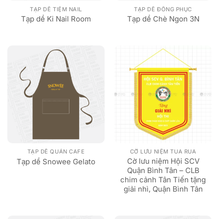
TẠP DỀ TIỆM NAIL
TẠP DỀ ĐỒNG PHỤC
Tạp dề Ki Nail Room
Tạp dề Chè Ngon 3N
TẠP DỀ QUÁN CAFE
CỜ LƯU NIỆM TUA RUA
Cờ lưu niệm Hội SCV
Tạp dề Snowee Gelato
Quận Bình Tân – CLB
chim cảnh Tân Tiến tặng
giải nhì, Quận Bình Tân