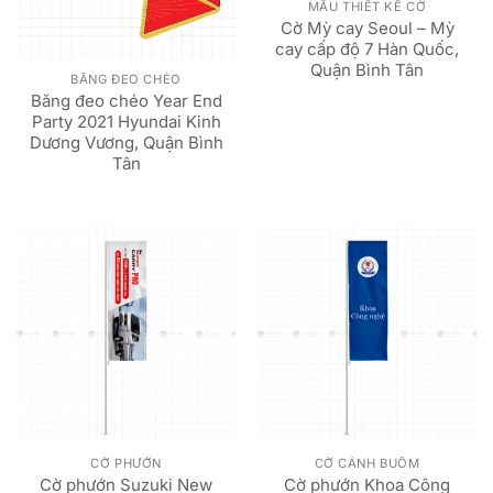
MẪU THIẾT KẾ CỜ
Cờ Mỳ cay Seoul – Mỳ
cay cấp độ 7 Hàn Quốc,
Quận Bình Tân
BĂNG ĐEO CHÉO
Băng đeo chéo Year End
Party 2021 Hyundai Kinh
Dương Vương, Quận Bình
Tân
CỜ PHƯỚN
CỜ CÁNH BUỒM
Cờ phướn Suzuki New
Cờ phướn Khoa Công