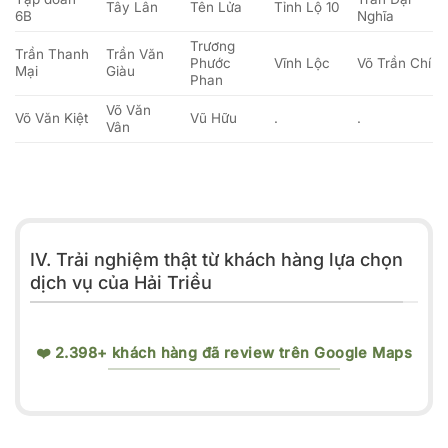
Tây Lân
Tên Lửa
Tỉnh Lộ 10
6B
Nghĩa
Trương
Trần Thanh
Trần Văn
Phước
Vĩnh Lộc
Võ Trần Chí
Mại
Giàu
Phan
Võ Văn
Võ Văn Kiệt
Vũ Hữu
.
.
Vân
IV. Trải nghiệm thật từ khách hàng lựa chọn
dịch vụ của Hải Triều
❤️ 2.398+ khách hàng đã review trên Google Maps