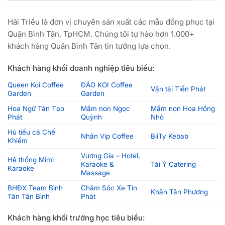
Hải Triều là đơn vị chuyên sản xuất các mẫu đồng phục tại
Quận Bình Tân, TpHCM. Chúng tôi tự hào hơn 1.000+
khách hàng Quận Bình Tân tin tưởng lựa chọn.
Khách hàng khối doanh nghiệp tiêu biểu:
Queen Koi Coffee
ĐẢO KOI Coffee
Vận tải Tiến Phát
Garden
Garden
Hoa Ngữ Tân Tạo
Mầm non Ngọc
Mầm non Hoa Hồng
Phát
Quỳnh
Nhỏ
Hủ tiếu cá Chế
Nhân Vip Coffee
BiiTy Kebab
Khiếm
Vương Gia – Hotel,
Hệ thống Mimi
Karaoke &
Tài Ý Catering
Karaoke
Massage
BHĐX Team Bình
Chăm Sóc Xe Tín
Khăn Tân Phương
Tân Tân Bình
Phát
Khách hàng khối trường học tiêu biểu: