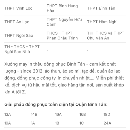
THPT Bình Hưng
THPT Vĩnh Lộc
THPT Bình Tân
Hòa
THPT Nguyễn Hữu
THPT An Lạc
THPT Hàm Nghi
Cảnh
THCS - THPT
TiH, THCS và THPT
THPT Ngôi Sao
Phan Châu Trinh
Chu Văn An
TH - THCS - THPT
.
.
Ngôi Sao Nhỏ
Xưởng may in thêu đồng phục Bình Tân - cam kết chất
lượng - since 2012: áo thun, áo sơ mi, tạp dề, quần áo lao
động, đồng phục công ty, in chuyển nhiệt,... Miễn phí thiết
kế, dịch vụ từ hậu mãi tốt, giao hàng tận nơi, sản xuất khép
kín A tới Z.
Giải pháp đồng phục toàn diện tại Quận Bình Tân:
13A
14B
16A
16B
18D
19A
1A
1B
1C
24A