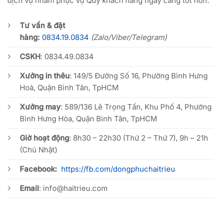
dịch vụ nhằm phục vụ Quý khách hàng ngày càng tốt hơn.
Tư vấn & đặt
hàng:
0834.19.0834
(Zalo/Viber/Telegram)
CSKH
:
0834.49.0834
Xưởng in thêu
: 149/5 Đường Số 16, Phường Bình Hưng
Hoà, Quận Bình Tân, TpHCM
Xưởng may
: 589/136 Lê Trọng Tấn, Khu Phố 4, Phường
Bình Hưng Hòa, Quận Bình Tân, TpHCM
Giờ hoạt động
: 8h30 – 22h30 (Thứ 2 – Thứ 7), 9h – 21h
(Chủ Nhật)
Facebook:
https://fb.com/dongphuchaitrieu
Email
:
info@haitrieu.com