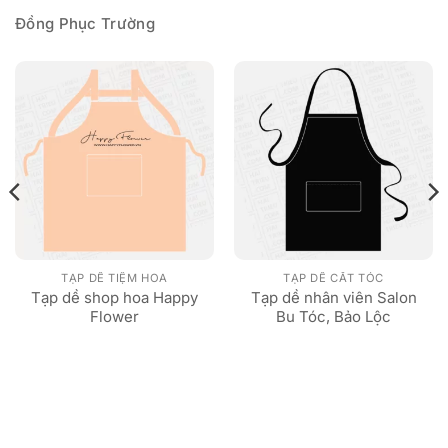
Đồng Phục Trường
TẠP DỀ TIỆM HOA
TẠP DỀ CẮT TÓC
Tạp dề shop hoa Happy
Tạp dề nhân viên Salon
Flower
Bu Tóc, Bảo Lộc