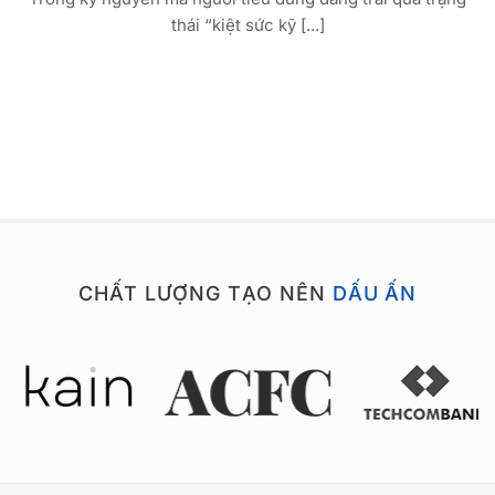
thái “kiệt sức kỹ [...]
CHẤT LƯỢNG TẠO NÊN
DẤU ẤN