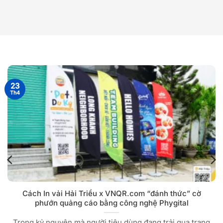
23
Th4
Cách In vải Hải Triều x VNQR.com “đánh thức” cờ
phướn quảng cáo bằng công nghệ Phygital
Trong kỷ nguyên mà người tiêu dùng đang trải qua trạng