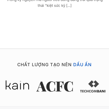
thái “kiệt sức kỹ [...]
CHẤT LƯỢNG TẠO NÊN
DẤU ẤN