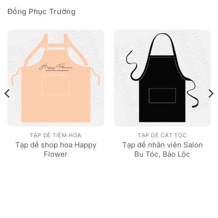
Đồng Phục Trường
TẠP DỀ TIỆM HOA
TẠP DỀ CẮT TÓC
Tạp dề shop hoa Happy
Tạp dề nhân viên Salon
Flower
Bu Tóc, Bảo Lộc