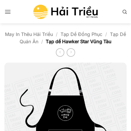
Bỏ
qua
nội
dung
May In Thêu Hải Triều
/
Tạp Dề Đồng Phục
/
Tạp Dề
Quán Ăn
/
Tạp dề Hawker Star Vũng Tàu