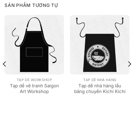
SẢN PHẨM TƯƠNG TỰ
TẠP DỀ WORKSHOP
TẠP DỀ NHÀ HÀNG
Tạp dề vẽ tranh Saigon
Tạp dề nhà hàng lẩu
Art Workshop
băng chuyền Kichi Kichi