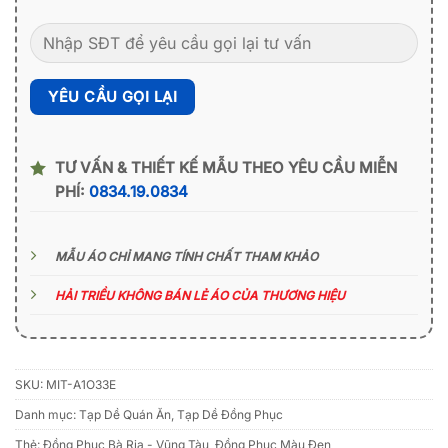
TƯ VẤN & THIẾT KẾ MẪU THEO YÊU CẦU MIỄN
PHÍ:
0834.19.0834
MẪU ÁO CHỈ MANG TÍNH CHẤT THAM KHẢO
HẢI TRIỀU KHÔNG BÁN LẺ ÁO CỦA THƯƠNG HIỆU
SKU:
MIT-A1O33E
Danh mục:
Tạp Dề Quán Ăn
,
Tạp Dề Đồng Phục
Thẻ:
Đồng Phục Bà Rịa - Vũng Tàu
,
Đồng Phục Màu Đen