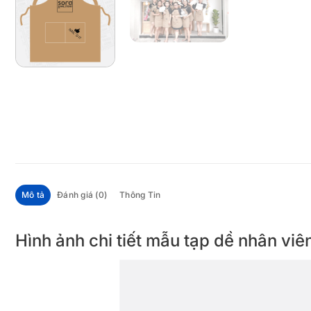
Mô tả
Đánh giá (0)
Thông Tin
Hình ảnh chi tiết mẫu tạp dề nhân vi