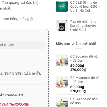
 đeo quàng vai đặc biệt,
Cờ CLB Sinh viên
Quốc tế học ISSC -
i nhất.
ULIS, Hà Nội
t được bằng máy giặt )
Tạp dề nhà hàng
lẩu băng chuyền
Kichi Kichi
Mẫu sản phẩm mới nhất
Cờ Ecuador để bàn
- đế đơn
80,000
₫
–
Khoảng
270,000
₫
giá:
ẪU THEO YÊU CẦU MIỄN
Cờ Myanmar để bàn
từ
- đế đơn
80,000₫
đến
80,000
₫
–
270,000₫
Khoảng
270,000
₫
giá:
HẤT THAM KHẢO
Cờ Guinea để bàn -
từ
đế đơn
80,000₫
ÁO CỦA THƯƠNG HIỆU