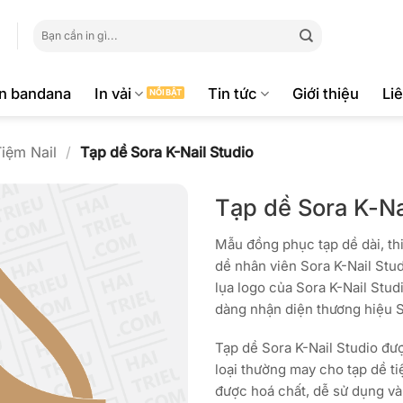
Tìm
kiếm:
ăn bandana
In vải
Tin tức
Giới thiệu
Li
iệm Nail
/
Tạp dề Sora K-Nail Studio
Tạp dề Sora K-Na
Mẫu đồng phục tạp dề dài, 
dề nhân viên Sora K-Nail Stud
lụa logo của Sora K-Nail Stud
dàng nhận diện thương hiệu S
Tạp dề Sora K-Nail Studio đư
loại thường may cho tạp dề ti
được hoá chất, dễ sử dụng và