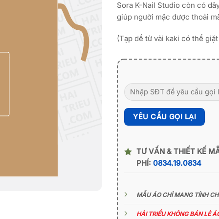
Sora K-Nail Studio còn có dây
giúp người mặc được thoải mã
(Tạp dề từ vải kaki có thể giặ
TƯ VẤN & THIẾT KẾ M
PHÍ:
0834.19.0834
MẪU ÁO CHỈ MANG TÍNH C
HẢI TRIỀU KHÔNG BÁN LẺ 