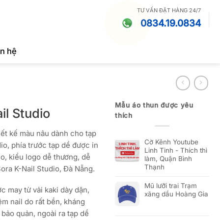
TƯ VẤN ĐẶT HÀNG 24/7
0834.19.0834
ên hệ
Mẫu áo thun được yêu
il Studio
thích
thiết kế màu nâu dành cho tạp
Cờ Kênh Youtube
io, phía trước tạp dề được in
Linh Tinh - Thích thì
io, kiểu logo dễ thương, dễ
làm, Quận Bình
Thạnh
ora K-Nail Studio, Đà Nẵng.
Mũ lưỡi trai Trạm
ợc may từ vải kaki dày dặn,
xăng dầu Hoàng Gia
ệm nail do rất bền, kháng
 bảo quản, ngoài ra tạp dề