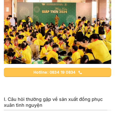
Đồng phục Xuân tình nguyện đẹp cho các Trường Đại học -
Hotline: 0834 19 0834
Cao đẳng
I. Câu hỏi thường gặp về sản xuất đồng phục
xuân tình nguyện