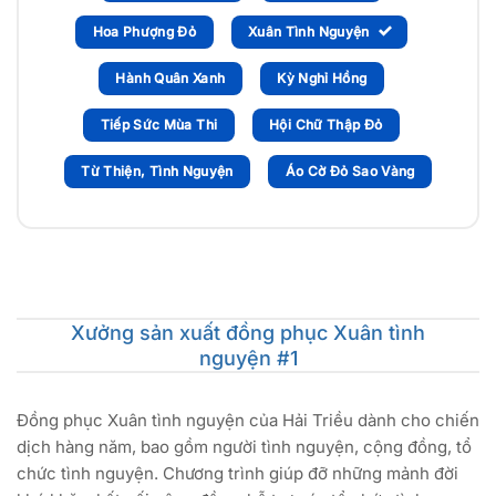
Hoa Phượng Đỏ
Xuân Tình Nguyện
Hành Quân Xanh
Kỳ Nghỉ Hồng
Tiếp Sức Mùa Thi
Hội Chữ Thập Đỏ
Từ Thiện, Tình Nguyện
Áo Cờ Đỏ Sao Vàng
Xưởng sản xuất đồng phục Xuân tình
nguyện #1
Đồng phục Xuân tình nguyện của Hải Triều dành cho chiến
dịch hàng năm, bao gồm người tình nguyện, cộng đồng, tổ
chức tình nguyện. Chương trình giúp đỡ những mảnh đời