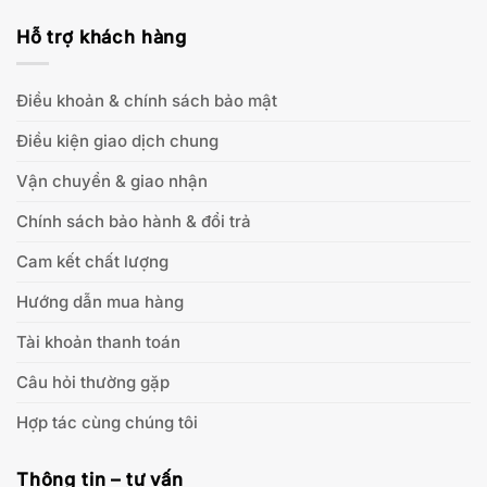
Hỗ trợ khách hàng
Điều khoản & chính sách bảo mật
Điều kiện giao dịch chung
Vận chuyển & giao nhận
Chính sách bảo hành & đổi trả
Cam kết chất lượng
Hướng dẫn mua hàng
Tài khoản thanh toán
Câu hỏi thường gặp
Hợp tác cùng chúng tôi
Thông tin – tư vấn