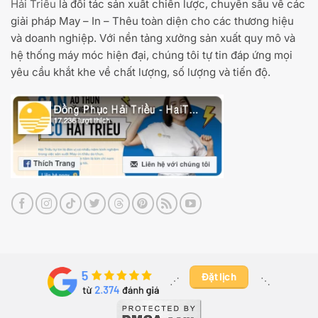
Hải Triều
là đối tác sản xuất chiến lược, chuyên sâu về các
giải pháp May – In – Thêu toàn diện cho các thương hiệu
và doanh nghiệp. Với nền tảng xưởng sản xuất quy mô và
hệ thống máy móc hiện đại, chúng tôi tự tin đáp ứng mọi
yêu cầu khắt khe về chất lượng, số lượng và tiến độ.
Đặt lịch
⋰ ​
⋱