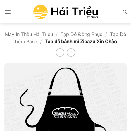
Bỏ
qua
nội
dung
May In Thêu Hải Triều
/
Tạp Dề Đồng Phục
/
Tạp Dề
Tiệm Bánh
/
Tạp dề bánh mì Zibazu Xin Chào