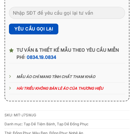
TƯ VẤN & THIẾT KẾ MẪU THEO YÊU CẦU MIỄN
PHÍ:
0834.19.0834
MẪU ÁO CHỈ MANG TÍNH CHẤT THAM KHẢO
HẢI TRIỀU KHÔNG BÁN LẺ ÁO CỦA THƯƠNG HIỆU
SKU:
MIT-J7SWJG
Danh mục:
Tạp Dề Tiệm Bánh
,
Tạp Dề Đồng Phục
Thẻ:
Đồng Phục Màu Đen
,
Đồng Phục Nghệ An