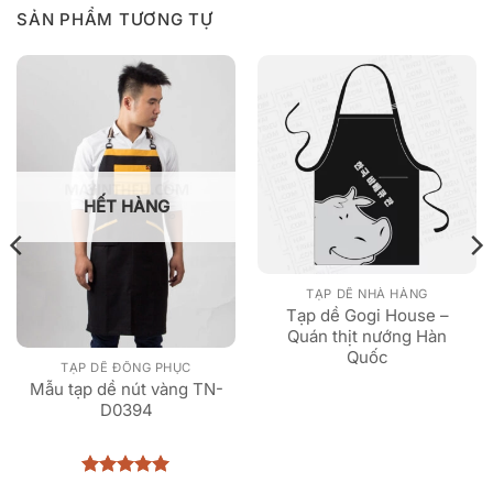
SẢN PHẨM TƯƠNG TỰ
HẾT HÀNG
TẠP DỀ NHÀ HÀNG
Tạp dề Gogi House –
Quán thịt nướng Hàn
Quốc
TẠP DỀ ĐỒNG PHỤC
Mẫu tạp dề nút vàng TN-
D0394
Được xếp