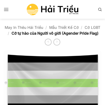
Bỏ
qua
nội
dung
May In Thêu Hải Triều
/
Mẫu Thiết Kế Cờ
/
Cờ LGBT
/
Cờ tự hào của Người vô giới (Agender Pride Flag)