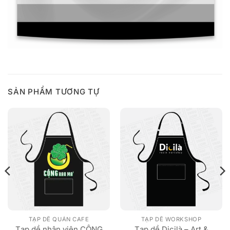
SẢN PHẨM TƯƠNG TỰ
TẠP DỀ QUÁN CAFE
TẠP DỀ WORKSHOP
Tạp dề nhân viên CỘNG
Tạp dề Dicilà – Art &