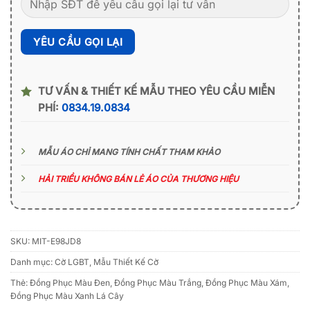
TƯ VẤN & THIẾT KẾ MẪU THEO YÊU CẦU MIỄN
PHÍ:
0834.19.0834
MẪU ÁO CHỈ MANG TÍNH CHẤT THAM KHẢO
HẢI TRIỀU KHÔNG BÁN LẺ ÁO CỦA THƯƠNG HIỆU
SKU:
MIT-E98JD8
Danh mục:
Cờ LGBT
,
Mẫu Thiết Kế Cờ
Thẻ:
Đồng Phục Màu Đen
,
Đồng Phục Màu Trắng
,
Đồng Phục Màu Xám
,
Đồng Phục Màu Xanh Lá Cây