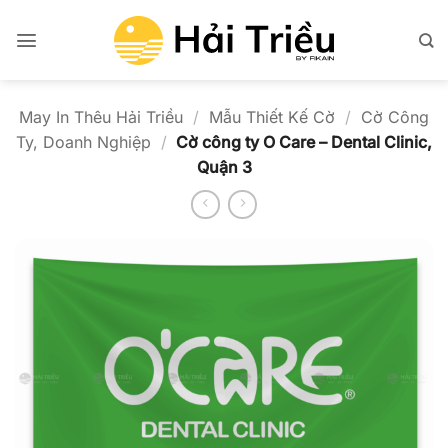
Bỏ
qua
nội
dung
May In Thêu Hải Triều
/
Mẫu Thiết Kế Cờ
/
Cờ Công
Ty, Doanh Nghiệp
/
Cờ công ty O Care – Dental Clinic,
Quận 3