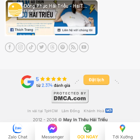
Đặt lịch
⋰ ​
⋱
In vải tại TpHCM
Lâm Đồng
Khánh Hoà
2012 - 2026 ©
May In Thêu Hải Triều
Công Ty TNHH Fika Việt Nam
– GPKD Số 0316280392 Do Sở Kế
Hoạch & Đầu Tư TP Hồ Chí Minh Cấp Ngày 19/05/2020
Zalo Chat
Messenger
GỌI NGAY
Tới Xưởng