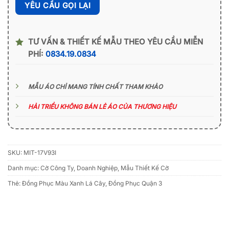
TƯ VẤN & THIẾT KẾ MẪU THEO YÊU CẦU MIỄN
PHÍ:
0834.19.0834
MẪU ÁO CHỈ MANG TÍNH CHẤT THAM KHẢO
HẢI TRIỀU KHÔNG BÁN LẺ ÁO CỦA THƯƠNG HIỆU
SKU:
MIT-17V93I
Danh mục:
Cờ Công Ty, Doanh Nghiệp
,
Mẫu Thiết Kế Cờ
Thẻ:
Đồng Phục Màu Xanh Lá Cây
,
Đồng Phục Quận 3