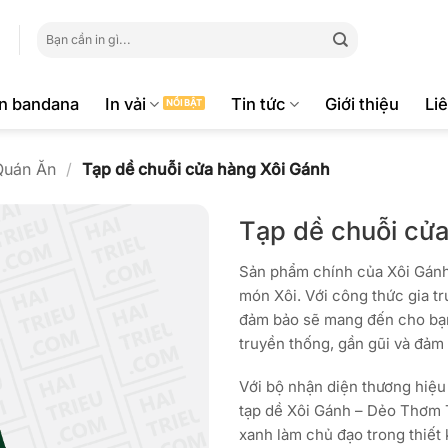
Tìm
kiếm:
ăn bandana
In vải
Tin tức
Giới thiệu
Li
Quán Ăn
/
Tạp dề chuỗi cửa hàng Xôi Gánh
Tạp dề chuỗi cử
Sản phẩm chính của Xôi Gánh
món Xôi. Với công thức gia t
đảm bảo sẽ mang đến cho bạn
truyền thống, gần gũi và đảm
Với bộ nhận diện thương hiệu
tạp dề Xôi Gánh – Dẻo Thơm 
xanh làm chủ đạo trong thiết