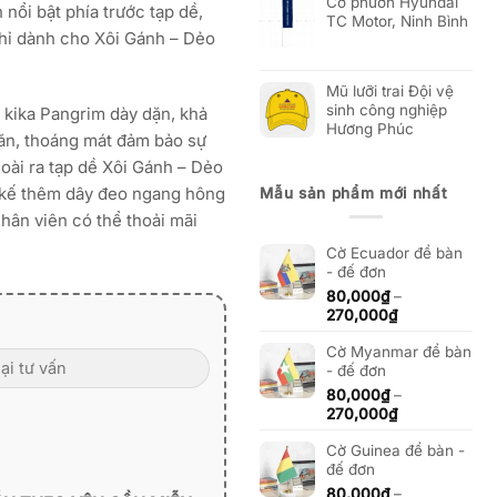
Cờ phướn Hyundai
 nổi bật phía trước tạp dề,
TC Motor, Ninh Bình
hỉ dành cho Xôi Gánh – Dẻo
Mũ lưỡi trai Đội vệ
sinh công nghiệp
ải kika Pangrim dày dặn, khả
Hương Phúc
hăn, thoáng mát đảm bảo sự
goài ra tạp dề Xôi Gánh – Dẻo
 kế thêm dây đeo ngang hông
Mẫu sản phẩm mới nhất
hân viên có thể thoải mãi
Cờ Ecuador để bàn
- đế đơn
80,000
₫
–
Khoảng
270,000
₫
giá:
Cờ Myanmar để bàn
từ
- đế đơn
80,000₫
đến
80,000
₫
–
270,000₫
Khoảng
270,000
₫
giá:
Cờ Guinea để bàn -
từ
đế đơn
80,000₫
đến
80,000
₫
–