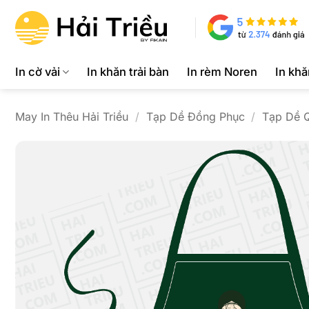
Bỏ
qua
nội
dung
In cờ vải
In khăn trải bàn
In rèm Noren
In kh
May In Thêu Hải Triều
/
Tạp Dề Đồng Phục
/
Tạp Dề 