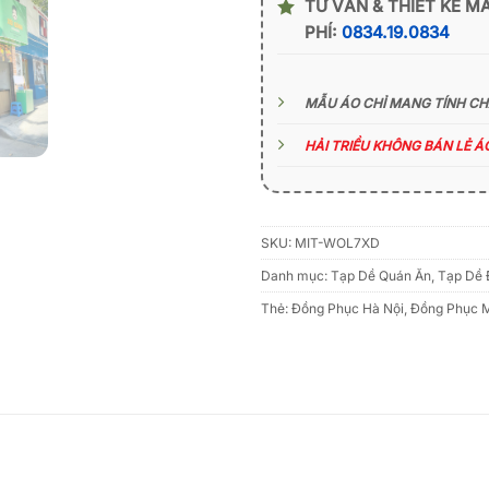
TƯ VẤN & THIẾT KẾ M
PHÍ:
0834.19.0834
MẪU ÁO CHỈ MANG TÍNH C
HẢI TRIỀU KHÔNG BÁN LẺ 
SKU:
MIT-WOL7XD
Danh mục:
Tạp Dề Quán Ăn
,
Tạp Dề 
Thẻ:
Đồng Phục Hà Nội
,
Đồng Phục 