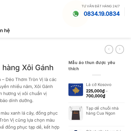
TƯ VẤN ĐẶT HÀNG 24/7
0834.19.0834
ên hệ
Mẫu áo thun được yêu
a hàng Xôi Gánh
thích
 – Dẻo Thơm Tròn Vị là các
Lá cờ Kosovo
ruyền nhiều năm, Xôi Gánh
225,000
₫
–
 hương vị xôi chuẩn vị
Khoảng
700,000
₫
 bảo dinh dưỡng.
giá:
từ
Tạp dề chuỗi nhà
225,000₫
 màu xanh lá cây, đồng phục
hàng Cua Ngon
đến
Tròn Vị cũng lựa chọn màu
700,000₫
 kế đồng phục tạp dề, kết hợp