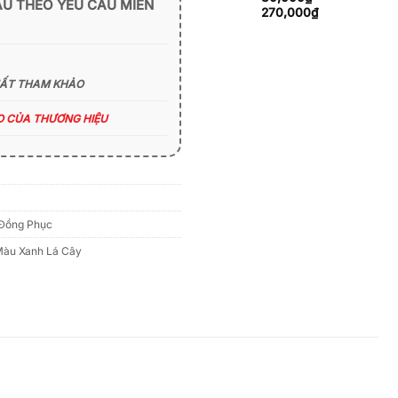
ẪU THEO YÊU CẦU MIỄN
270,000₫
Khoảng
270,000
₫
giá:
từ
80,000₫
đến
HẤT THAM KHẢO
270,000₫
ÁO CỦA THƯƠNG HIỆU
Đồng Phục
Màu Xanh Lá Cây