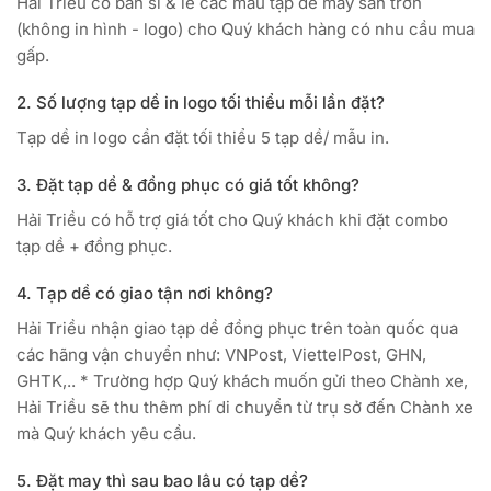
Hải Triều có bán sỉ & lẻ các mẫu tạp dề may sẵn trơn
(không in hình - logo) cho Quý khách hàng có nhu cầu mua
gấp.
2. Số lượng tạp dề in logo tối thiểu mỗi lần đặt?
Tạp dề in logo cần đặt tối thiểu 5 tạp dề/ mẫu in.
3. Đặt tạp dề & đồng phục có giá tốt không?
Hải Triều có hỗ trợ giá tốt cho Quý khách khi đặt combo
tạp dề + đồng phục.
4. Tạp dề có giao tận nơi không?
Hải Triều nhận giao tạp dề đồng phục trên toàn quốc qua
các hãng vận chuyển như: VNPost, ViettelPost, GHN,
GHTK,.. * Trường hợp Quý khách muốn gửi theo Chành xe,
Hải Triều sẽ thu thêm phí di chuyển từ trụ sở đến Chành xe
mà Quý khách yêu cầu.
5. Đặt may thì sau bao lâu có tạp dề?