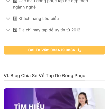
5️⃣ Các mẫu đồng phục tạp dề đẹp theo
ngành nghề
8️⃣ Khách hàng tiêu biểu
9️⃣ Địa chỉ may tạp dề uy tín từ 2012
Gọi Tư Vấn: 0834.19.0834
VI. Blog Chia Sẻ Về Tạp Dề Đồng Phục