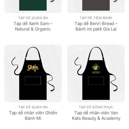
TẠP DỀ QUÁN ĂN
TẠP DỀ TIỆM BÁNH
Tạp dề Xanh Sam –
Tạp dề Benri Bread –
Natural & Organic
Bánh mì patê Gia Lai
TẠP DỀ QUÁN ĂN
TẠP DỀ ĐỒNG PHỤC
Tạp dề nhân viên Ghiền
Tạp dề nhân viên Van
Bánh Mì
Kats Beauty & Academy