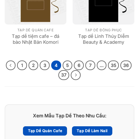
TẠP DỀ QUÁN CAFE
TẠP DỀ ĐỒNG PHỤC
Tạp dề tiệm cafe – đá
Tạp dề Linh Thúy Diễm
bào Nhật Bản Komori
Beauty & Academy
1
2
3
4
5
6
7
…
35
36
37
Xem Mẫu Tạp Dề Theo Nhu Cầu:
Tạp Dề Quán Cafe
Tạp Dề Làm Nail