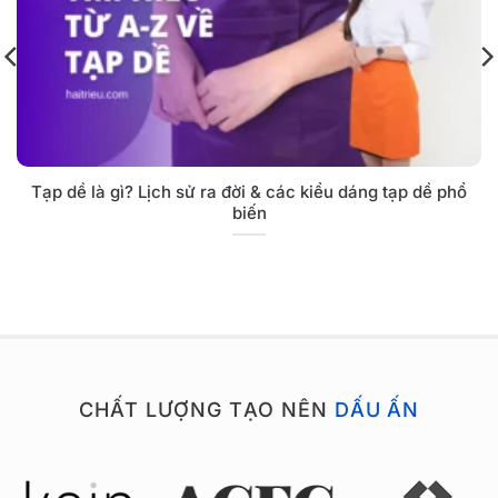
Tạp dề là gì? Lịch sử ra đời & các kiểu dáng tạp dề phổ
biến
CHẤT LƯỢNG TẠO NÊN
DẤU ẤN