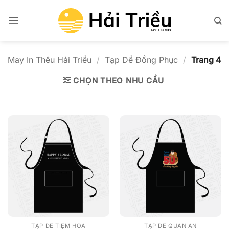
Bỏ
qua
nội
dung
May In Thêu Hải Triều
/
Tạp Dề Đồng Phục
/
Trang 4
CHỌN THEO NHU CẦU
TẠP DỀ TIỆM HOA
TẠP DỀ QUÁN ĂN