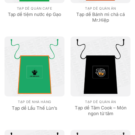
TẠP DỀ QUÁN CAFE
TẠP DỀ QUÁN ĂN
Tạp dề Bánh mì chả cá
Tạp dề tiệm nước ép Gạo
Mr.Hiệp
TẠP DỀ NHÀ HÀNG
TẠP DỀ QUÁN ĂN
Tạp dề Tâm Cook – Món
Tạp dề Lẩu Thế Lùn’s
ngon từ tâm