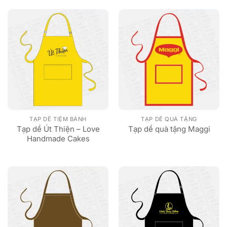
TẠP DỀ TIỆM BÁNH
TẠP DỀ QUÀ TẶNG
Tạp dề Út Thiện – Love
Tạp dề quà tặng Maggi
Handmade Cakes