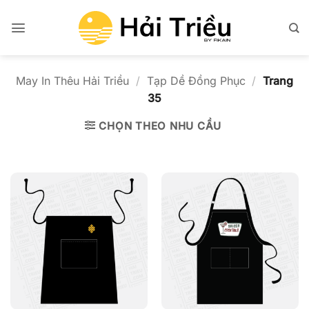
Bỏ
qua
nội
dung
May In Thêu Hải Triều
/
Tạp Dề Đồng Phục
/
Trang
35
CHỌN THEO NHU CẦU