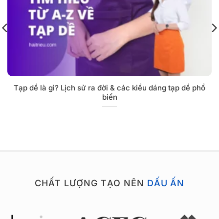
Tạp dề là gì? Lịch sử ra đời & các kiểu dáng tạp dề phổ
biến
CHẤT LƯỢNG TẠO NÊN
DẤU ẤN