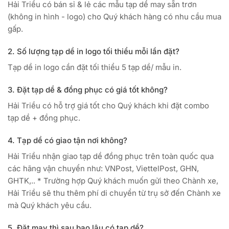
Hải Triều có bán sỉ & lẻ các mẫu tạp dề may sẵn trơn
(không in hình - logo) cho Quý khách hàng có nhu cầu mua
gấp.
2. Số lượng tạp dề in logo tối thiểu mỗi lần đặt?
Tạp dề in logo cần đặt tối thiểu 5 tạp dề/ mẫu in.
3. Đặt tạp dề & đồng phục có giá tốt không?
Hải Triều có hỗ trợ giá tốt cho Quý khách khi đặt combo
tạp dề + đồng phục.
4. Tạp dề có giao tận nơi không?
Hải Triều nhận giao tạp dề đồng phục trên toàn quốc qua
các hãng vận chuyển như: VNPost, ViettelPost, GHN,
GHTK,.. * Trường hợp Quý khách muốn gửi theo Chành xe,
Hải Triều sẽ thu thêm phí di chuyển từ trụ sở đến Chành xe
mà Quý khách yêu cầu.
5. Đặt may thì sau bao lâu có tạp dề?