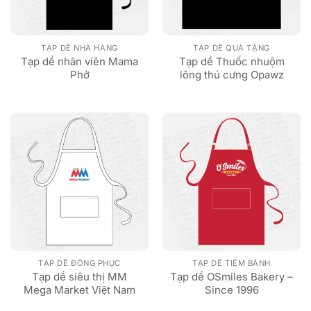
TẠP DỀ NHÀ HÀNG
TẠP DỀ QUÀ TẶNG
Tạp dề nhân viên Mama
Tạp dề Thuốc nhuộm
Phở
lông thú cưng Opawz
TẠP DỀ ĐỒNG PHỤC
TẠP DỀ TIỆM BÁNH
Tạp dề siêu thị MM
Tạp dề OSmiles Bakery –
Mega Market Việt Nam
Since 1996