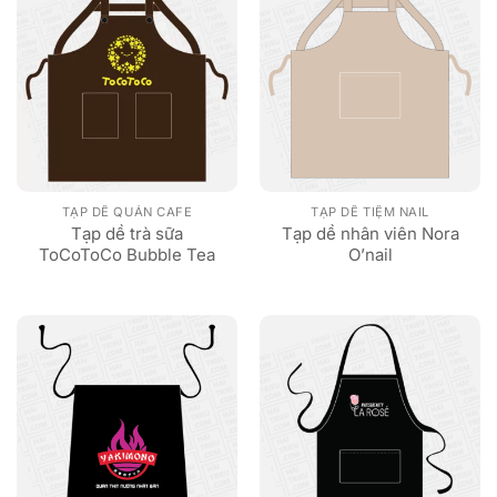
TẠP DỀ QUÁN CAFE
TẠP DỀ TIỆM NAIL
Tạp dề trà sữa
Tạp dề nhân viên Nora
ToCoToCo Bubble Tea
O’nail