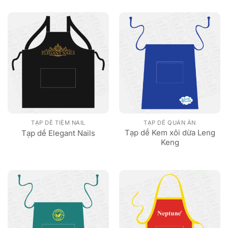
TẠP DỀ TIỆM NAIL
TẠP DỀ QUÁN ĂN
Tạp dề Kem xôi dừa Leng
Tạp dề Elegant Nails
Keng