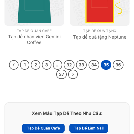
TẠP DỀ QUÁN CAFE
TẠP DỀ QUÀ TẶNG
Tạp dề nhân viên Gemini
Tạp dề quà tặng Neptune
Coffee
1
2
3
…
32
33
34
35
36
37
Xem Mẫu Tạp Dề Theo Nhu Cầu:
Tạp Dề Quán Cafe
Tạp Dề Làm Nail