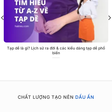
Tạp dề là gì? Lịch sử ra đời & các kiểu dáng tạp dề phổ
biến
CHẤT LƯỢNG TẠO NÊN
DẤU ẤN