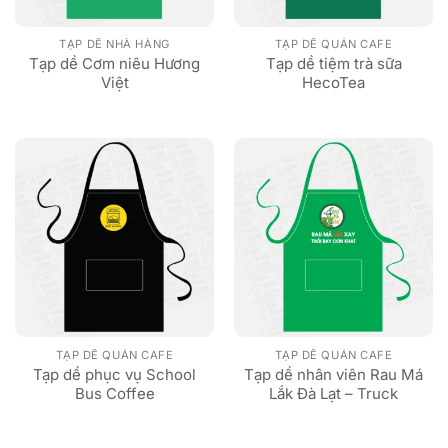
TẠP DỀ NHÀ HÀNG
TẠP DỀ QUÁN CAFE
Tạp dề Cơm niêu Hương
Tạp dề tiệm trà sữa
Việt
HecoTea
TẠP DỀ QUÁN CAFE
TẠP DỀ QUÁN CAFE
Tạp dề phục vụ School
Tạp dề nhân viên Rau Má
Bus Coffee
Lắk Đà Lạt – Truck