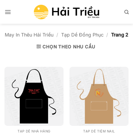
Bỏ
qua
nội
dung
May In Thêu Hải Triều
/
Tạp Dề Đồng Phục
/
Trang 2
CHỌN THEO NHU CẦU
TẠP DỀ NHÀ HÀNG
TẠP DỀ TIỆM NAIL