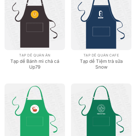
TẠP DỀ QUÁN ĂN
TẠP DỀ QUÁN CAFE
Tạp dề Bánh mì chả cá
Tạp dề Tiệm trà sữa
Up79
Snow