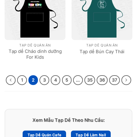
TẠP DỀ QUÁN ĂN
TẠP DỀ QUÁN ĂN
Tạp dề Cháo dinh dưỡng
Tạp dề Bún Cay Thái
For Kids
1
2
3
4
5
…
35
36
37
Xem Mẫu Tạp Dề Theo Nhu Cầu:
Tạp Dề Quán Cafe
Tạp Dề Làm Nail