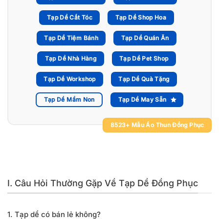
Tạp Dề Cắt Tóc
Tạp Dề Shop Hoa
Tạp Dề Tiệm Bánh
Tạp Dề Quán Ăn
Tạp Dề Nhà Hàng
Tạp Dề Pet Shop
Tạp Dề Workshop
Tạp Dề Quà Tặng
Tạp Dề Mầm Non
Tạp Dề May Sẵn
8523+ Mẫu Áo Thun Đồng Phục
I. Câu Hỏi Thường Gặp Về Tạp Dề Đồng Phục
1. Tạp dề có bán lẻ không?