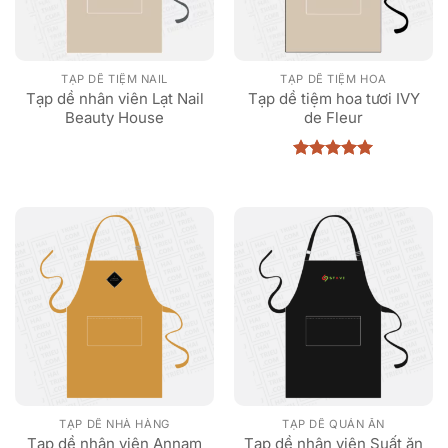
TẠP DỀ TIỆM NAIL
TẠP DỀ TIỆM HOA
Tạp dề nhân viên Lạt Nail
Tạp dề tiệm hoa tươi IVY
Beauty House
de Fleur
Được xếp
hạng
5
5
sao
TẠP DỀ NHÀ HÀNG
TẠP DỀ QUÁN ĂN
Tạp dề nhân viên Annam
Tạp dề nhân viên Suất ăn