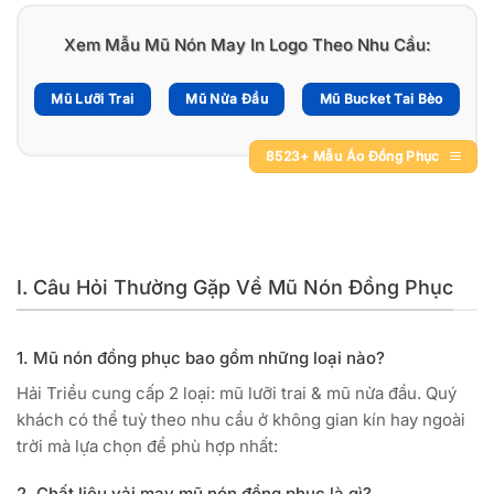
Xem Mẫu Mũ Nón May In Logo Theo Nhu Cầu:
Mũ Lưỡi Trai
Mũ Nửa Đầu
Mũ Bucket Tai Bèo
8523+ Mẫu Áo Đồng Phục
I. Câu Hỏi Thường Gặp Về Mũ Nón Đồng Phục
1. Mũ nón đồng phục bao gồm những loại nào?
Hải Triều cung cấp 2 loại: mũ lưỡi trai & mũ nửa đầu. Quý
khách có thể tuỳ theo nhu cầu ở không gian kín hay ngoài
trời mà lựa chọn để phù hợp nhất:
2. Chất liệu vải may mũ nón đồng phục là gì?