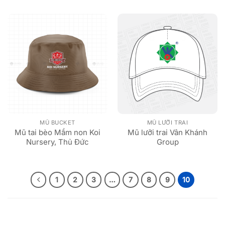
MŨ BUCKET
MŨ LƯỠI TRAI
Mũ tai bèo Mầm non Koi
Mũ lưỡi trai Vân Khánh
Nursery, Thủ Đức
Group
1
2
3
…
7
8
9
10