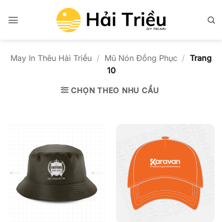
Bỏ
qua
nội
dung
May In Thêu Hải Triều
/
Mũ Nón Đồng Phục
/
Trang
10
CHỌN THEO NHU CẦU