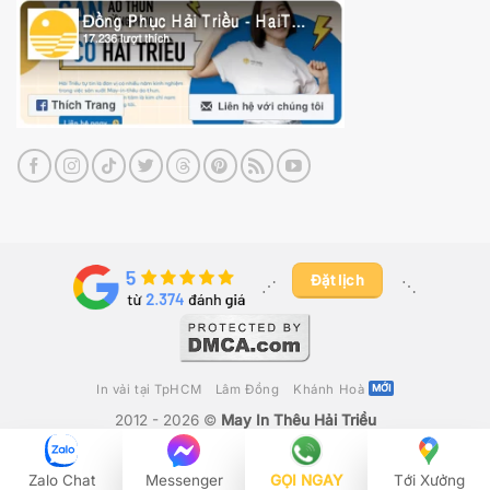
Đặt lịch
⋰ ​
⋱
In vải tại TpHCM
Lâm Đồng
Khánh Hoà
2012 - 2026 ©
May In Thêu Hải Triều
Công Ty TNHH Fika Việt Nam
– GPKD Số 0316280392 Do Sở Kế
Hoạch & Đầu Tư TP Hồ Chí Minh Cấp Ngày 19/05/2020
Zalo Chat
Messenger
GỌI NGAY
Tới Xưởng