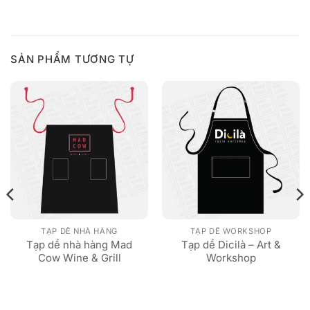
SẢN PHẨM TƯƠNG TỰ
TẠP DỀ NHÀ HÀNG
TẠP DỀ WORKSHOP
Tạp dề nhà hàng Mad
Tạp dề Dicilà – Art &
Cow Wine & Grill
Workshop