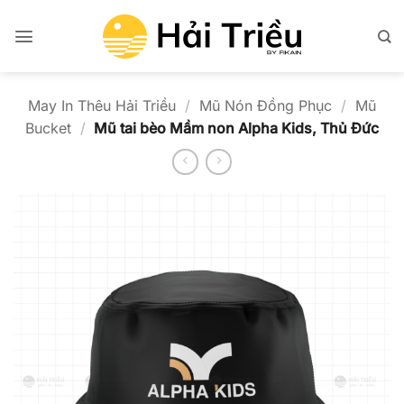
Bỏ
qua
nội
dung
May In Thêu Hải Triều
/
Mũ Nón Đồng Phục
/
Mũ
Bucket
/
Mũ tai bèo Mầm non Alpha Kids, Thủ Đức