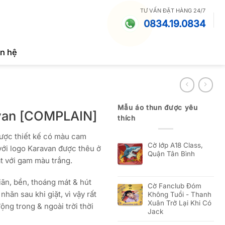
TƯ VẤN ĐẶT HÀNG 24/7
0834.19.0834
ên hệ
Mẫu áo thun được yêu
avan [COMPLAIN]
thích
được thiết kế có màu cam
Cờ lớp A18 Class,
ới logo Karavan được thêu ở
Quận Tân Bình
t với gam màu trắng.
iãn, bền, thoáng mát & hút
Cờ Fanclub Đóm
hăn sau khi giặt, vì vậy rất
Không Tuổi - Thanh
Xuân Trở Lại Khi Có
ng trong & ngoài trời thời
Jack