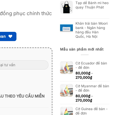
Tạp dề Bánh mì heo
quay Thuận Phát
đồng phục chính thức
Khăn trải bàn Woori
bank - Ngân hàng
hàng đầu Hàn
van
Quốc, Hà Nội
Mẫu sản phẩm mới nhất
Cờ Ecuador để bàn
- đế đơn
80,000
₫
–
Khoảng
270,000
₫
giá:
Cờ Myanmar để bàn
từ
- đế đơn
80,000₫
đến
ẪU THEO YÊU CẦU MIỄN
80,000
₫
–
270,000₫
Khoảng
270,000
₫
giá:
Cờ Guinea để bàn -
từ
đế đơn
80,000₫