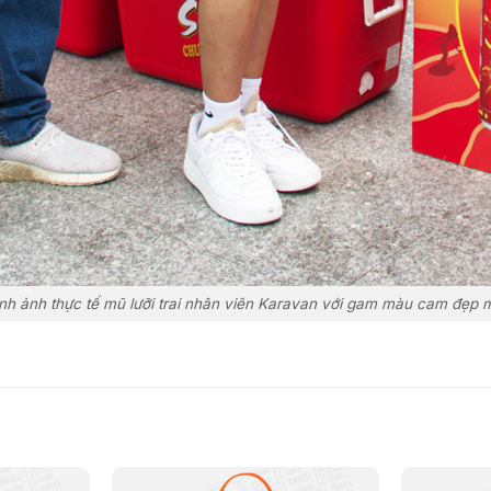
nh ảnh thực tế mũ lưỡi trai nhân viên Karavan với gam màu cam đẹp 