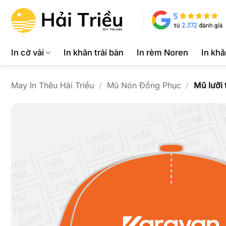
Bỏ
qua
nội
dung
In cờ vải
In khăn trải bàn
In rèm Noren
In kh
May In Thêu Hải Triều
/
Mũ Nón Đồng Phục
/
Mũ lưỡi