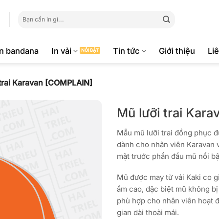
Tìm
kiếm:
ăn bandana
In vải
Tin tức
Giới thiệu
Li
 trai Karavan [COMPLAIN]
Mũ lưỡi trai Kar
Mẫu mũ lưỡi trai đồng phục 
dành cho nhân viên Karavan v
mặt trước phần đầu mũ nổi bậ
Mũ được may từ vải Kaki co g
ẩm cao, đặc biệt mũ không bị n
phù hợp cho nhân viên hoạt độ
gian dài thoải mái.