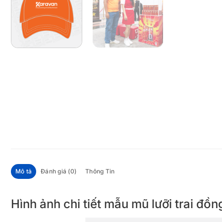
Mô tả
Đánh giá (0)
Thông Tin
Hình ảnh chi tiết mẫu mũ lưỡi trai đồ