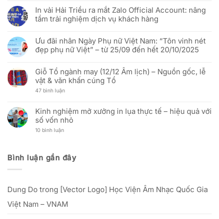
–
có
tốt
Vải
In vải Hải Triều ra mắt Zalo Official Account: nâng
Mừng
bình
hơn
Hải
51
luận
Triều:
tầm trải nghiệm dịch vụ khách hàng
năm
ở
Thay
Ngày
(Báo
đổi
Không
Thống
Hưng
người
có
nhất
Yên)
Ưu đãi nhân Ngày Phụ nữ Việt Nam: “Tôn vinh nét
đại
bình
đất
Báo
diện
luận
đẹp phụ nữ Việt” – từ 25/09 đến hết 20/10/2025
nước
Cáo
và
ở
(30/04/1975
Thị
cập
In
Không
–
Trường
nhật
vải
có
30/04/2026)
In
địa
Hải
Giỗ Tổ ngành may (12/12 Âm lịch) – Nguồn gốc, lễ
bình
Cờ
chỉ
Triều
luận
vật & văn khấn cúng Tổ
Vải:
văn
ra
ở
Phân
phòng
mắt
Ưu
ở
47 bình luận
Tích
mới
Zalo
đãi
Giỗ
Kỹ
Official
nhân
Tổ
Thuật
Account:
Ngày
ngành
Và
Kinh nghiệm mở xưởng in lụa thực tế – hiệu quả với
nâng
Phụ
may
Hiệu
tầm
nữ
số vốn nhỏ
(12/12
Quả
trải
Việt
Âm
Đầu
nghiệm
Nam:
ở
10 bình luận
lịch)
Tư
dịch
“Tôn
Kinh
–
Cho
vụ
vinh
nghiệm
Nguồn
Doanh
khách
nét
mở
gốc,
Nghiệp
hàng
đẹp
xưởng
lễ
Bình luận gần đây
phụ
in
vật
nữ
lụa
&
Việt”
thực
văn
–
tế
khấn
từ
–
cúng
25/09
Dung Do
trong
[Vector Logo] Học Viện Âm Nhạc Quốc Gia
hiệu
Tổ
đến
quả
hết
với
Việt Nam – VNAM
20/10/2025
số
vốn
nhỏ