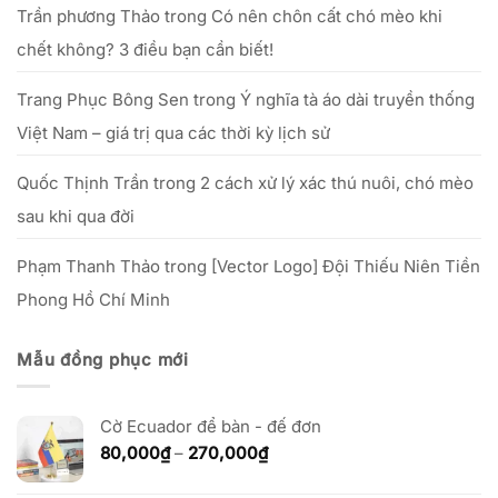
Trần phương Thảo
trong
Có nên chôn cất chó mèo khi
chết không? 3 điều bạn cần biết!
Trang Phục Bông Sen
trong
Ý nghĩa tà áo dài truyền thống
Việt Nam – giá trị qua các thời kỳ lịch sử
Quốc Thịnh Trần
trong
2 cách xử lý xác thú nuôi, chó mèo
sau khi qua đời
Phạm Thanh Thảo
trong
[Vector Logo] Đội Thiếu Niên Tiền
Phong Hồ Chí Minh
Mẫu đồng phục mới
Cờ Ecuador để bàn - đế đơn
Khoảng
80,000
₫
–
270,000
₫
giá:
từ