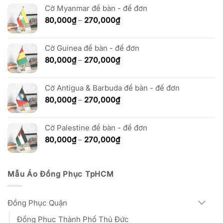
80,000₫
Cờ Myanmar để bàn - đế đơn
đến
Khoảng
80,000
₫
–
270,000
₫
270,000₫
giá:
từ
Cờ Guinea để bàn - đế đơn
80,000₫
đến
Khoảng
80,000
₫
–
270,000
₫
270,000₫
giá:
từ
Cờ Antigua & Barbuda để bàn - đế đơn
80,000₫
đến
Khoảng
80,000
₫
–
270,000
₫
270,000₫
giá:
từ
Cờ Palestine để bàn - đế đơn
80,000₫
đến
Khoảng
80,000
₫
–
270,000
₫
270,000₫
giá:
từ
80,000₫
Mẫu Áo Đồng Phục TpHCM
đến
270,000₫
Đồng Phục Quận
Đồng Phục Thành Phố Thủ Đức