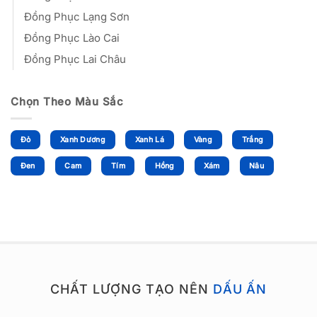
Đồng Phục Lạng Sơn
Đồng Phục Lào Cai
Đồng Phục Lai Châu
Chọn Theo Màu Sắc
Đỏ
Xanh Dương
Xanh Lá
Vàng
Trắng
Đen
Cam
Tím
Hồng
Xám
Nâu
CHẤT LƯỢNG TẠO NÊN
DẤU ẤN