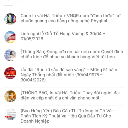
Cách In vải Hải Triều x VNQR.com “đánh thức” cờ
phướn quảng cáo bằng công nghệ Phygital
Không
có
Lịch nghỉ lễ Giỗ Tổ Hùng Vương & 30/04 –
bình
luận
01/05/2026
ở
Cách
Không
In
có
vải
[Thông Báo] Đóng cửa en.haitrieu.com: Quyết định
bình
Hải
luận
chiến lược để phục vụ khách hàng Việt tốt hơn
Triều
ở
x
Lịch
Không
VNQR.com
nghỉ
có
“đánh
lễ
Ưu đãi “Rực rỡ sắc đỏ sao vàng” – Mừng 51 năm
bình
thức”
Giỗ
luận
Ngày Thống nhất đất nước (30/04/1975 –
cờ
Tổ
ở
phướn
Hùng
30/04/2026)
[Thông
quảng
Vương
Báo]
cáo
&
Không
Đóng
bằng
30/04
có
cửa
công
[THÔNG BÁO] In Vải Hải Triều: Thay đổi người đại
–
bình
en.haitrieu.com:
nghệ
01/05/2026
luận
Quyết
diện và cập nhật địa chỉ văn phòng mới
Phygital
ở
định
Ưu
chiến
Không
đãi
lược
có
“Rực
(Báo Hưng Yên) Báo Cáo Thị Trường In Cờ Vải:
để
bình
rỡ
phục
luận
Phân Tích Kỹ Thuật Và Hiệu Quả Đầu Tư Cho
sắc
vụ
ở
đỏ
Doanh Nghiệp
khách
[THÔNG
sao
hàng
BÁO]
vàng”
Không
Việt
In