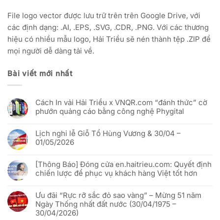
File logo vector được lưu trữ trên trên Google Drive, với
các định dạng: .AI, .EPS, .SVG, .CDR, .PNG. Với các thương
hiệu có nhiều mẫu logo, Hải Triều sẽ nén thành tệp .ZIP để
mọi người dễ dàng tải về.
Bài viết mới nhất
Cách In vải Hải Triều x VNQR.com “đánh thức” cờ
phướn quảng cáo bằng công nghệ Phygital
Không
có
Lịch nghỉ lễ Giỗ Tổ Hùng Vương & 30/04 –
bình
luận
01/05/2026
ở
Cách
Không
In
có
vải
[Thông Báo] Đóng cửa en.haitrieu.com: Quyết định
bình
Hải
luận
chiến lược để phục vụ khách hàng Việt tốt hơn
Triều
ở
x
Lịch
Không
VNQR.com
nghỉ
có
“đánh
lễ
Ưu đãi “Rực rỡ sắc đỏ sao vàng” – Mừng 51 năm
bình
thức”
Giỗ
luận
Ngày Thống nhất đất nước (30/04/1975 –
cờ
Tổ
ở
phướn
Hùng
30/04/2026)
[Thông
quảng
Vương
Báo]