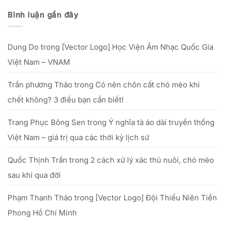
Doanh
khách
nét
mở
gốc,
Nghiệp
hàng
đẹp
xưởng
lễ
Bình luận gần đây
phụ
in
vật
nữ
lụa
&
Việt”
thực
văn
–
tế
khấn
từ
–
cúng
25/09
Dung Do
trong
[Vector Logo] Học Viện Âm Nhạc Quốc Gia
hiệu
Tổ
đến
quả
hết
với
Việt Nam – VNAM
20/10/2025
số
vốn
nhỏ
Trần phương Thảo
trong
Có nên chôn cất chó mèo khi
chết không? 3 điều bạn cần biết!
Trang Phục Bông Sen
trong
Ý nghĩa tà áo dài truyền thống
Việt Nam – giá trị qua các thời kỳ lịch sử
Quốc Thịnh Trần
trong
2 cách xử lý xác thú nuôi, chó mèo
sau khi qua đời
Phạm Thanh Thảo
trong
[Vector Logo] Đội Thiếu Niên Tiền
Phong Hồ Chí Minh