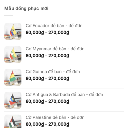
Mẫu đồng phục mới
Cờ Ecuador để bàn - đế đơn
Khoảng
80,000
₫
–
270,000
₫
giá:
từ
80,000₫
Cờ Myanmar để bàn - đế đơn
đến
Khoảng
80,000
₫
–
270,000
₫
270,000₫
giá:
từ
Cờ Guinea để bàn - đế đơn
80,000₫
đến
Khoảng
80,000
₫
–
270,000
₫
270,000₫
giá:
từ
Cờ Antigua & Barbuda để bàn - đế đơn
80,000₫
đến
Khoảng
80,000
₫
–
270,000
₫
270,000₫
giá:
từ
Cờ Palestine để bàn - đế đơn
80,000₫
đến
Khoảng
80,000
₫
–
270,000
₫