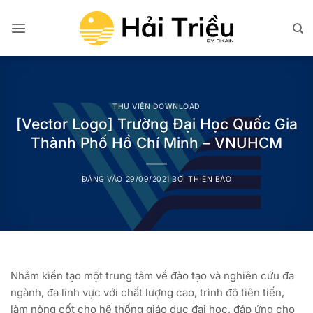
Bỏ
qua
nội
dung
THƯ VIỆN DOWNLOAD
[Vector Logo] Trường Đại Học Quốc Gia
Thành Phố Hồ Chí Minh – VNUHCM
ĐĂNG VÀO
29/09/2021
BỞI
THIÊN BẢO
Nhằm kiến tạo một trung tâm về đào tạo và nghiên cứu đa
ngành, đa lĩnh vực với chất lượng cao, trình độ tiên tiến,
làm nòng cốt cho hệ thống giáo dục đại học, đáp ứng cho