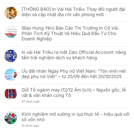
cáo
&
Không
Đóng
bằng
30/04
có
cửa
công
[THÔNG BÁO] In Vải Hải Triều: Thay đổi người đại
–
bình
en.haitrieu.com:
nghệ
01/05/2026
luận
Quyết
diện và cập nhật địa chỉ văn phòng mới
Phygital
ở
định
Ưu
chiến
Không
đãi
lược
có
“Rực
(Báo Hưng Yên) Báo Cáo Thị Trường In Cờ Vải:
để
bình
rỡ
phục
luận
Phân Tích Kỹ Thuật Và Hiệu Quả Đầu Tư Cho
sắc
vụ
ở
đỏ
Doanh Nghiệp
khách
[THÔNG
sao
hàng
BÁO]
vàng”
Không
Việt
In
–
có
tốt
Vải
In vải Hải Triều ra mắt Zalo Official Account: nâng
Mừng
bình
hơn
Hải
51
luận
Triều:
tầm trải nghiệm dịch vụ khách hàng
năm
ở
Thay
Ngày
(Báo
đổi
Không
Thống
Hưng
người
có
nhất
Yên)
Ưu đãi nhân Ngày Phụ nữ Việt Nam: “Tôn vinh nét
đại
bình
đất
Báo
diện
luận
đẹp phụ nữ Việt” – từ 25/09 đến hết 20/10/2025
nước
Cáo
và
ở
(30/04/1975
Thị
cập
In
Không
–
Trường
nhật
vải
có
30/04/2026)
In
địa
Hải
Giỗ Tổ ngành may (12/12 Âm lịch) – Nguồn gốc, lễ
bình
Cờ
chỉ
Triều
luận
vật & văn khấn cúng Tổ
Vải:
văn
ra
ở
Phân
phòng
mắt
Ưu
ở
47 bình luận
Tích
mới
Zalo
đãi
Giỗ
Kỹ
Official
nhân
Tổ
Thuật
Account:
Ngày
ngành
Và
Kinh nghiệm mở xưởng in lụa thực tế – hiệu quả với
nâng
Phụ
may
Hiệu
tầm
nữ
số vốn nhỏ
(12/12
Quả
trải
Việt
Âm
Đầu
nghiệm
Nam:
ở
10 bình luận
lịch)
Tư
dịch
“Tôn
Kinh
–
Cho
vụ
vinh
nghiệm
Nguồn