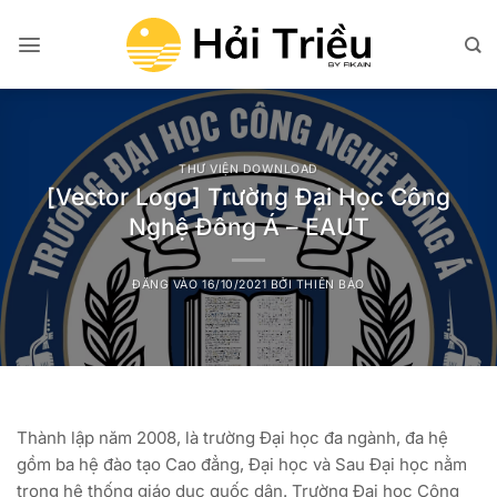
Bỏ
qua
nội
dung
THƯ VIỆN DOWNLOAD
[Vector Logo] Trường Đại Học Công
Nghệ Đông Á – EAUT
ĐĂNG VÀO
16/10/2021
BỞI
THIÊN BẢO
Thành lập năm 2008, là trường Đại học đa ngành, đa hệ
gồm ba hệ đào tạo Cao đẳng, Đại học và Sau Đại học nằm
trong hệ thống giáo dục quốc dân. Trường Đại học Công