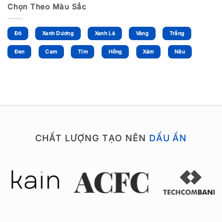
Chọn Theo Màu Sắc
Đỏ
Xanh Dương
Xanh Lá
Vàng
Trắng
Đen
Cam
Tím
Hồng
Xám
Nâu
CHẤT LƯỢNG TẠO NÊN
DẤU ẤN