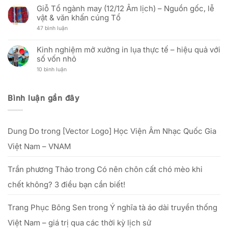
có
30/04/2026)
In
địa
Hải
Giỗ Tổ ngành may (12/12 Âm lịch) – Nguồn gốc, lễ
bình
Cờ
chỉ
Triều
luận
vật & văn khấn cúng Tổ
Vải:
văn
ra
ở
Phân
phòng
mắt
Ưu
ở
47 bình luận
Tích
mới
Zalo
đãi
Giỗ
Kỹ
Official
nhân
Tổ
Thuật
Account:
Ngày
ngành
Và
Kinh nghiệm mở xưởng in lụa thực tế – hiệu quả với
nâng
Phụ
may
Hiệu
tầm
nữ
số vốn nhỏ
(12/12
Quả
trải
Việt
Âm
Đầu
nghiệm
Nam:
ở
10 bình luận
lịch)
Tư
dịch
“Tôn
Kinh
–
Cho
vụ
vinh
nghiệm
Nguồn
Doanh
khách
nét
mở
gốc,
Nghiệp
hàng
đẹp
xưởng
lễ
Bình luận gần đây
phụ
in
vật
nữ
lụa
&
Việt”
thực
văn
–
tế
khấn
từ
–
cúng
25/09
Dung Do
trong
[Vector Logo] Học Viện Âm Nhạc Quốc Gia
hiệu
Tổ
đến
quả
hết
với
Việt Nam – VNAM
20/10/2025
số
vốn
nhỏ
Trần phương Thảo
trong
Có nên chôn cất chó mèo khi
chết không? 3 điều bạn cần biết!
Trang Phục Bông Sen
trong
Ý nghĩa tà áo dài truyền thống
Việt Nam – giá trị qua các thời kỳ lịch sử