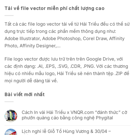
Tải về file vector miễn phí chất lượng cao
Tất cả các file logo vector tải về từ Hải Triều đều có thể sử
dụng trực tiếp trong các phần mềm thông dụng như:
Adobe Illustrator, Adobe Photoshop, Corel Draw, Affinity
Photo, Affinity Designer,…
File logo vector được lưu trữ trên trên Google Drive, với
các định dạng: .AI, .EPS, .SVG, .CDR, .PNG. Với các thương
hiệu có nhiều mẫu logo, Hải Triều sẽ nén thành tệp .ZIP để
mọi người dễ dàng tải về.
Bài viết mới nhất
Cách In vải Hải Triều x VNQR.com “đánh thức” cờ
phướn quảng cáo bằng công nghệ Phygital
Không
có
Lịch nghỉ lễ Giỗ Tổ Hùng Vương & 30/04 –
bình
luận