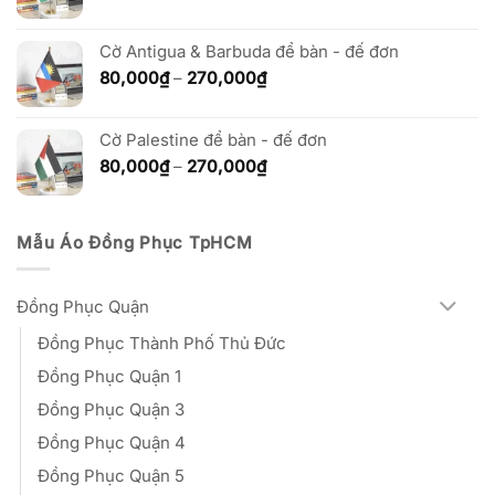
270,000₫
giá:
từ
Cờ Antigua & Barbuda để bàn - đế đơn
80,000₫
đến
Khoảng
80,000
₫
–
270,000
₫
270,000₫
giá:
từ
Cờ Palestine để bàn - đế đơn
80,000₫
đến
Khoảng
80,000
₫
–
270,000
₫
270,000₫
giá:
từ
80,000₫
Mẫu Áo Đồng Phục TpHCM
đến
270,000₫
Đồng Phục Quận
Đồng Phục Thành Phố Thủ Đức
Đồng Phục Quận 1
Đồng Phục Quận 3
Đồng Phục Quận 4
Đồng Phục Quận 5