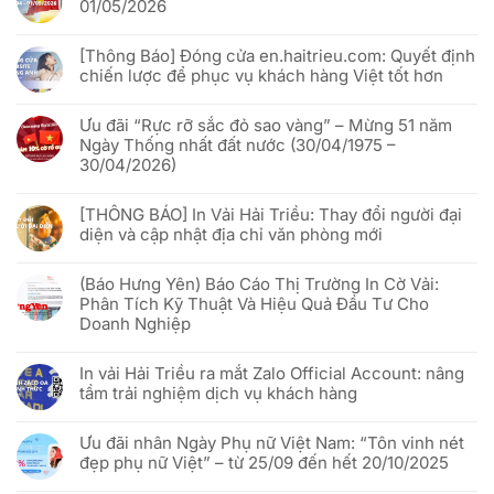
01/05/2026
ở
Cách
Không
In
có
vải
[Thông Báo] Đóng cửa en.haitrieu.com: Quyết định
bình
Hải
luận
chiến lược để phục vụ khách hàng Việt tốt hơn
Triều
ở
x
Lịch
Không
VNQR.com
nghỉ
có
“đánh
lễ
Ưu đãi “Rực rỡ sắc đỏ sao vàng” – Mừng 51 năm
bình
thức”
Giỗ
luận
Ngày Thống nhất đất nước (30/04/1975 –
cờ
Tổ
ở
phướn
Hùng
30/04/2026)
[Thông
quảng
Vương
Báo]
cáo
&
Không
Đóng
bằng
30/04
có
cửa
công
[THÔNG BÁO] In Vải Hải Triều: Thay đổi người đại
–
bình
en.haitrieu.com:
nghệ
01/05/2026
luận
Quyết
diện và cập nhật địa chỉ văn phòng mới
Phygital
ở
định
Ưu
chiến
Không
đãi
lược
có
“Rực
(Báo Hưng Yên) Báo Cáo Thị Trường In Cờ Vải:
để
bình
rỡ
phục
luận
Phân Tích Kỹ Thuật Và Hiệu Quả Đầu Tư Cho
sắc
vụ
ở
đỏ
Doanh Nghiệp
khách
[THÔNG
sao
hàng
BÁO]
vàng”
Không
Việt
In
–
có
tốt
Vải
In vải Hải Triều ra mắt Zalo Official Account: nâng
Mừng
bình
hơn
Hải
51
luận
Triều:
tầm trải nghiệm dịch vụ khách hàng
năm
ở
Thay
Ngày
(Báo
đổi
Không
Thống
Hưng
người
có
nhất
Yên)
Ưu đãi nhân Ngày Phụ nữ Việt Nam: “Tôn vinh nét
đại
bình
đất
Báo
diện
luận
đẹp phụ nữ Việt” – từ 25/09 đến hết 20/10/2025
nước
Cáo
và
ở
(30/04/1975
Thị
cập
In
Không
–
Trường
nhật
vải