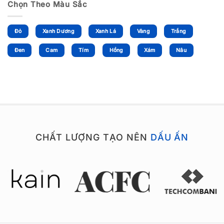
Chọn Theo Màu Sắc
Đỏ
Xanh Dương
Xanh Lá
Vàng
Trắng
Đen
Cam
Tím
Hồng
Xám
Nâu
CHẤT LƯỢNG TẠO NÊN
DẤU ẤN