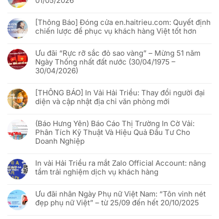
01/05/2026
ở
Cách
Không
In
có
vải
[Thông Báo] Đóng cửa en.haitrieu.com: Quyết định
bình
Hải
luận
chiến lược để phục vụ khách hàng Việt tốt hơn
Triều
ở
x
Lịch
Không
VNQR.com
nghỉ
có
“đánh
lễ
Ưu đãi “Rực rỡ sắc đỏ sao vàng” – Mừng 51 năm
bình
thức”
Giỗ
luận
Ngày Thống nhất đất nước (30/04/1975 –
cờ
Tổ
ở
phướn
Hùng
30/04/2026)
[Thông
quảng
Vương
Báo]
cáo
&
Không
Đóng
bằng
30/04
có
cửa
công
[THÔNG BÁO] In Vải Hải Triều: Thay đổi người đại
–
bình
en.haitrieu.com:
nghệ
01/05/2026
luận
Quyết
diện và cập nhật địa chỉ văn phòng mới
Phygital
ở
định
Ưu
chiến
Không
đãi
lược
có
“Rực
(Báo Hưng Yên) Báo Cáo Thị Trường In Cờ Vải:
để
bình
rỡ
phục
luận
Phân Tích Kỹ Thuật Và Hiệu Quả Đầu Tư Cho
sắc
vụ
ở
đỏ
Doanh Nghiệp
khách
[THÔNG
sao
hàng
BÁO]
vàng”
Không
Việt
In
–
có
tốt
Vải
In vải Hải Triều ra mắt Zalo Official Account: nâng
Mừng
bình
hơn
Hải
51
luận
Triều:
tầm trải nghiệm dịch vụ khách hàng
năm
ở
Thay
Ngày
(Báo
đổi
Không
Thống
Hưng
người
có
nhất
Yên)
Ưu đãi nhân Ngày Phụ nữ Việt Nam: “Tôn vinh nét
đại
bình
đất
Báo
diện
luận
đẹp phụ nữ Việt” – từ 25/09 đến hết 20/10/2025
nước
Cáo
và
ở
(30/04/1975
Thị
cập
In
Không
–
Trường
nhật
vải
có