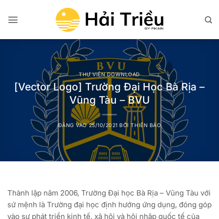
Bỏ
qua
nội
dung
THƯ VIỆN DOWNLOAD
[Vector Logo] Trường Đại Học Bà Rịa –
Vũng Tàu – BVU
ĐĂNG VÀO
25/10/2021
BỞI
THIÊN BẢO
Thành lập năm 2006, Trường Đại học Bà Rịa – Vũng Tàu với
sứ mệnh là Trường đại học định hướng ứng dụng, đóng góp
vào sự phát triển kinh tế, xã hội và hội nhập quốc tế của