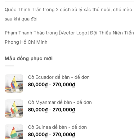
Quốc Thịnh Trần
trong
2 cách xử lý xác thú nuôi, chó mèo
sau khi qua đời
Phạm Thanh Thảo
trong
[Vector Logo] Đội Thiếu Niên Tiền
Phong Hồ Chí Minh
Mẫu đồng phục mới
Cờ Ecuador để bàn - đế đơn
Khoảng
80,000
₫
–
270,000
₫
giá:
từ
80,000₫
Cờ Myanmar để bàn - đế đơn
đến
Khoảng
80,000
₫
–
270,000
₫
270,000₫
giá:
từ
Cờ Guinea để bàn - đế đơn
80,000₫
đến
Khoảng
80,000
₫
–
270,000
₫
270,000₫