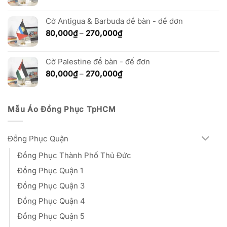
giá:
từ
Cờ Antigua & Barbuda để bàn - đế đơn
80,000₫
đến
Khoảng
80,000
₫
–
270,000
₫
270,000₫
giá:
từ
Cờ Palestine để bàn - đế đơn
80,000₫
đến
Khoảng
80,000
₫
–
270,000
₫
270,000₫
giá:
từ
80,000₫
Mẫu Áo Đồng Phục TpHCM
đến
270,000₫
Đồng Phục Quận
Đồng Phục Thành Phố Thủ Đức
Đồng Phục Quận 1
Đồng Phục Quận 3
Đồng Phục Quận 4
Đồng Phục Quận 5