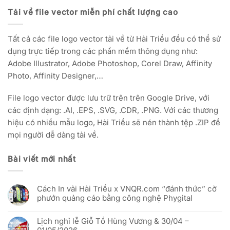
Tải về file vector miễn phí chất lượng cao
Tất cả các file logo vector tải về từ Hải Triều đều có thể sử
dụng trực tiếp trong các phần mềm thông dụng như:
Adobe Illustrator, Adobe Photoshop, Corel Draw, Affinity
Photo, Affinity Designer,…
File logo vector được lưu trữ trên trên Google Drive, với
các định dạng: .AI, .EPS, .SVG, .CDR, .PNG. Với các thương
hiệu có nhiều mẫu logo, Hải Triều sẽ nén thành tệp .ZIP để
mọi người dễ dàng tải về.
Bài viết mới nhất
Cách In vải Hải Triều x VNQR.com “đánh thức” cờ
phướn quảng cáo bằng công nghệ Phygital
Không
có
Lịch nghỉ lễ Giỗ Tổ Hùng Vương & 30/04 –
bình
luận