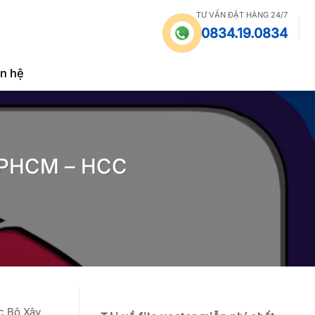
TƯ VẤN ĐẶT HÀNG 24/7
0834.19.0834
ên hệ
 TPHCM – HCC
c Bộ Xây