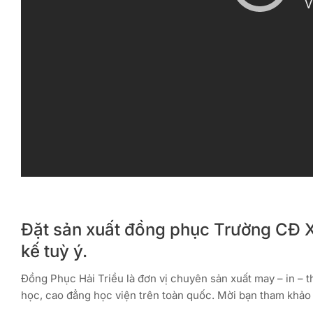
Đặt sản xuất đồng phục Trường CĐ Xâ
kế tuỳ ý.
Đồng Phục Hải Triều là đơn vị chuyên sản xuất may – in – 
học, cao đẳng học viện trên toàn quốc. Mời bạn tham khảo 