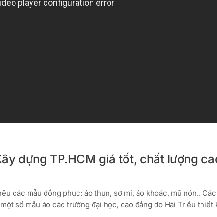
y dựng TP.HCM giá tốt, chất lượng cao
thêu các mẫu đồng phục: áo thun, sơ mi, áo khoác, mũ nón.. Các
một số mẫu áo các trường đại học, cao đẳng do Hải Triều thiết 