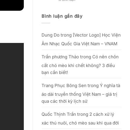
Nguồn
đẹp
Kinh
gốc,
phụ
nghiệm
lễ
nữ
mở
vật
Việt”
xưởng
Bình luận gần đây
&
–
in
văn
từ
lụa
khấn
25/09
thực
cúng
đến
tế
Tổ
hết
–
20/10/2025
Dung Do
trong
[Vector Logo] Học Viện
hiệu
quả
với
Âm Nhạc Quốc Gia Việt Nam – VNAM
số
vốn
nhỏ
Trần phương Thảo
trong
Có nên chôn
cất chó mèo khi chết không? 3 điều
bạn cần biết!
Trang Phục Bông Sen
trong
Ý nghĩa tà
áo dài truyền thống Việt Nam – giá trị
qua các thời kỳ lịch sử
Quốc Thịnh Trần
trong
2 cách xử lý
xác thú nuôi, chó mèo sau khi qua đời