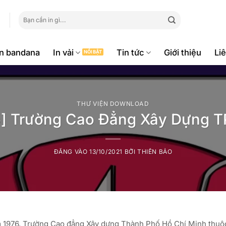
Tìm
kiếm:
ăn bandana
In vải
Tin tức
Giới thiệu
Li
THƯ VIỆN DOWNLOAD
o] Trường Cao Đẳng Xây Dựng
ĐĂNG VÀO
13/10/2021
BỞI
THIÊN BẢO
ăm 1976, Trường Cao đẳng Xây dựng Thành Phố Hồ Chí Minh thuộ