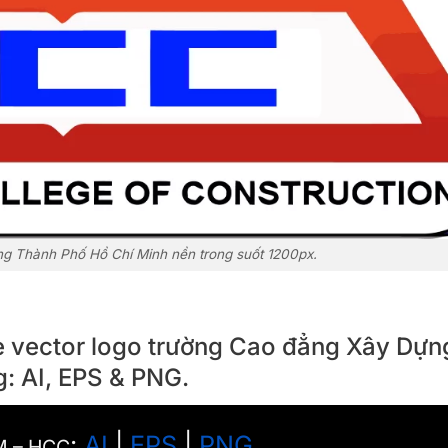
 Thành Phố Hồ Chí Minh nền trong suốt 1200px.
ile vector logo trường Cao đẳng Xây Dựn
: AI, EPS & PNG.
:
AI
|
EPS
|
PNG
M – HCC