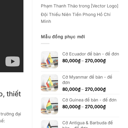
Phạm Thanh Thảo
trong
[Vector Logo]
Đội Thiếu Niên Tiền Phong Hồ Chí
Minh
Mẫu đồng phục mới
Cờ Ecuador để bàn - đế đơn
Khoảng
80,000
₫
–
270,000
₫
giá:
từ
80,000₫
Cờ Myanmar để bàn - đế
đến
đơn
270,000₫
Khoảng
80,000
₫
–
270,000
₫
, thiết
giá:
Cờ Guinea để bàn - đế đơn
từ
80,000₫
Khoảng
80,000
₫
–
270,000
₫
đến
giá:
 trường đại
270,000₫
từ
kế:
Cờ Antigua & Barbuda để
80,000₫