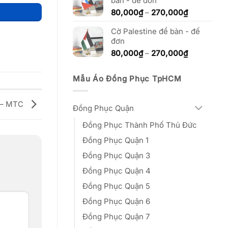
bàn - đế đơn
đến
270,000₫
Khoảng
80,000
₫
–
270,000
₫
giá:
Cờ Palestine để bàn - đế
từ
đơn
80,000₫
đến
Khoảng
80,000
₫
–
270,000
₫
270,000₫
giá:
từ
Mẫu Áo Đồng Phục TpHCM
80,000₫
đến
270,000₫
p – MTC
Đồng Phục Quận
Đồng Phục Thành Phố Thủ Đức
Đồng Phục Quận 1
Đồng Phục Quận 3
Đồng Phục Quận 4
Đồng Phục Quận 5
Đồng Phục Quận 6
Đồng Phục Quận 7