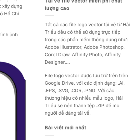
Tải về file vector miễn phí chất
t xây dựng
lượng cao
hố Hồ Chí
Tất cả các file logo vector tải về từ Hải
Triều đều có thể sử dụng trực tiếp
hình ảnh
trong các phần mềm thông dụng như:
Adobe Illustrator, Adobe Photoshop,
Corel Draw, Affinity Photo, Affinity
Designer,…
File logo vector được lưu trữ trên trên
Google Drive, với các định dạng: .AI,
.EPS, .SVG, .CDR, .PNG. Với các
thương hiệu có nhiều mẫu logo, Hải
Triều sẽ nén thành tệp .ZIP để mọi
người dễ dàng tải về.
Bài viết mới nhất