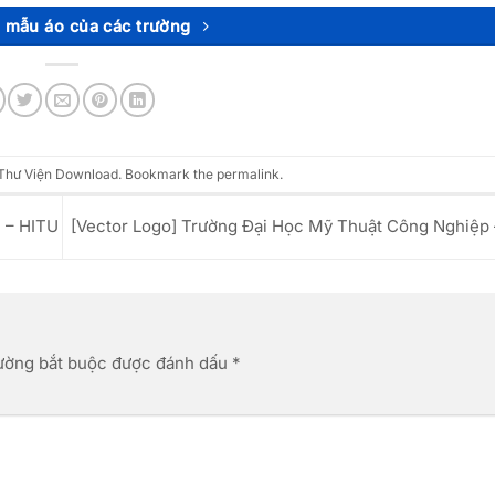
mẫu áo của các trường
Thư Viện Download
. Bookmark the
permalink
.
 – HITU
[Vector Logo] Trường Đại Học Mỹ Thuật Công Nghiệ
ường bắt buộc được đánh dấu
*