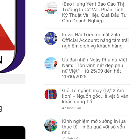
rỡ
(Báo Hưng Yên) Báo Cáo Thị
khách
bình
sắc
hàng
luận
đỏ
Trường In Cờ Vải: Phân Tích
Việt
ở
sao
Kỹ Thuật Và Hiệu Quả Đầu Tư
tốt
[THÔNG
vàng”
hơn
BÁO]
–
Cho Doanh Nghiệp
In
Mừng
Vải
51
Không
Hải
năm
có
Triều:
In vải Hải Triều ra mắt Zalo
Ngày
bình
Thay
Thống
luận
Official Account: nâng tầm trải
đổi
nhất
ở
người
nghiệm dịch vụ khách hàng
đất
(Báo
đại
nước
Hưng
diện
Không
(30/04/1975
Yên)
và
có
–
Báo
Ưu đãi nhân Ngày Phụ nữ Việt
cập
bình
30/04/2026)
Cáo
nhật
luận
Thị
Nam: “Tôn vinh nét đẹp phụ
địa
ở
Trường
nữ Việt” – từ 25/09 đến hết
chỉ
In
In
văn
vải
Cờ
20/10/2025
phòng
Hải
Vải:
mới
Triều
Phân
Không
ra
Tích
có
mắt
Giỗ Tổ ngành may (12/12 Âm
Kỹ
bình
Zalo
Thuật
luận
lịch) – Nguồn gốc, lễ vật & văn
Official
Và
ở
Account:
khấn cúng Tổ
Hiệu
Ưu
nâng
Quả
đãi
g
tầm
ở
47 bình luận
Đầu
nhân
trải
Giỗ
Tư
Ngày
nghiệm
Tổ
Cho
Phụ
dịch
ngành
Doanh
nữ
Kinh nghiệm mở xưởng in lụa
vụ
may
Nghiệp
Việt
thực tế – hiệu quả với số vốn
khách
(12/12
Nam:
hàng
Âm
“Tôn
nhỏ
lịch)
vinh
–
nét
ở
10 bình luận