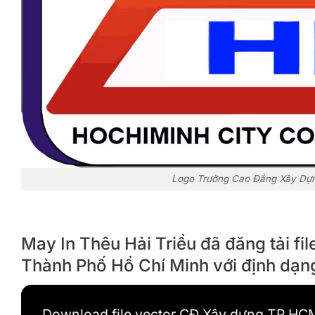
Logo Trường Cao Đẳng Xây Dựng
May In Thêu Hải Triều đã đăng tải f
Thành Phố Hồ Chí Minh với định dạng
Download file vector CĐ Xây dựng TP.HC