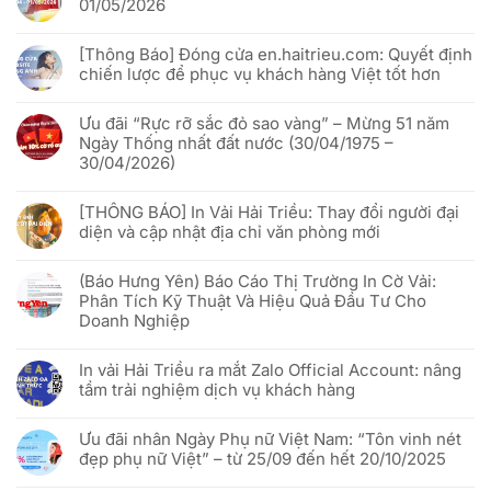
01/05/2026
ở
Cách
Không
In
có
vải
[Thông Báo] Đóng cửa en.haitrieu.com: Quyết định
bình
Hải
luận
chiến lược để phục vụ khách hàng Việt tốt hơn
Triều
ở
x
Lịch
Không
VNQR.com
nghỉ
có
“đánh
lễ
Ưu đãi “Rực rỡ sắc đỏ sao vàng” – Mừng 51 năm
bình
thức”
Giỗ
luận
Ngày Thống nhất đất nước (30/04/1975 –
cờ
Tổ
ở
phướn
Hùng
30/04/2026)
[Thông
quảng
Vương
Báo]
cáo
&
Không
Đóng
bằng
30/04
có
cửa
công
[THÔNG BÁO] In Vải Hải Triều: Thay đổi người đại
–
bình
en.haitrieu.com:
nghệ
01/05/2026
luận
Quyết
diện và cập nhật địa chỉ văn phòng mới
Phygital
ở
định
Ưu
chiến
Không
đãi
lược
có
“Rực
(Báo Hưng Yên) Báo Cáo Thị Trường In Cờ Vải:
để
bình
rỡ
phục
luận
Phân Tích Kỹ Thuật Và Hiệu Quả Đầu Tư Cho
sắc
vụ
ở
đỏ
Doanh Nghiệp
khách
[THÔNG
sao
hàng
BÁO]
vàng”
Không
Việt
In
–
có
tốt
Vải
In vải Hải Triều ra mắt Zalo Official Account: nâng
Mừng
bình
hơn
Hải
51
luận
Triều:
tầm trải nghiệm dịch vụ khách hàng
năm
ở
Thay
Ngày
(Báo
đổi
Không
Thống
Hưng
người
có
nhất
Yên)
Ưu đãi nhân Ngày Phụ nữ Việt Nam: “Tôn vinh nét
đại
bình
đất
Báo
diện
luận
đẹp phụ nữ Việt” – từ 25/09 đến hết 20/10/2025
nước
Cáo
và
ở
(30/04/1975
Thị
cập
In
Không
–
Trường
nhật
vải