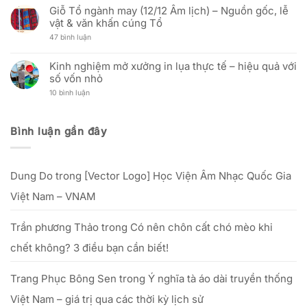
có
30/04/2026)
In
địa
Hải
Giỗ Tổ ngành may (12/12 Âm lịch) – Nguồn gốc, lễ
bình
Cờ
chỉ
Triều
luận
vật & văn khấn cúng Tổ
Vải:
văn
ra
ở
Phân
phòng
mắt
Ưu
ở
47 bình luận
Tích
mới
Zalo
đãi
Giỗ
Kỹ
Official
nhân
Tổ
Thuật
Account:
Ngày
ngành
Và
Kinh nghiệm mở xưởng in lụa thực tế – hiệu quả với
nâng
Phụ
may
Hiệu
tầm
nữ
số vốn nhỏ
(12/12
Quả
trải
Việt
Âm
Đầu
nghiệm
Nam:
ở
10 bình luận
lịch)
Tư
dịch
“Tôn
Kinh
–
Cho
vụ
vinh
nghiệm
Nguồn
Doanh
khách
nét
mở
gốc,
Nghiệp
hàng
đẹp
xưởng
lễ
Bình luận gần đây
phụ
in
vật
nữ
lụa
&
Việt”
thực
văn
–
tế
khấn
từ
–
cúng
25/09
Dung Do
trong
[Vector Logo] Học Viện Âm Nhạc Quốc Gia
hiệu
Tổ
đến
quả
hết
với
Việt Nam – VNAM
20/10/2025
số
vốn
nhỏ
Trần phương Thảo
trong
Có nên chôn cất chó mèo khi
chết không? 3 điều bạn cần biết!
Trang Phục Bông Sen
trong
Ý nghĩa tà áo dài truyền thống
Việt Nam – giá trị qua các thời kỳ lịch sử