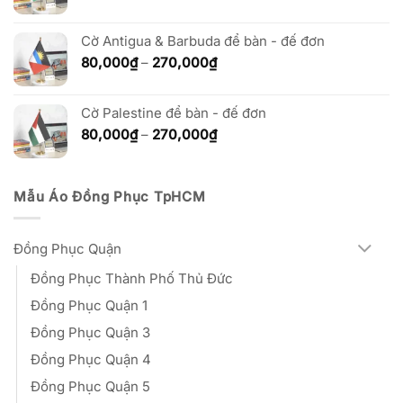
270,000₫
giá:
từ
Cờ Antigua & Barbuda để bàn - đế đơn
80,000₫
đến
Khoảng
80,000
₫
–
270,000
₫
270,000₫
giá:
từ
Cờ Palestine để bàn - đế đơn
80,000₫
đến
Khoảng
80,000
₫
–
270,000
₫
270,000₫
giá:
từ
80,000₫
Mẫu Áo Đồng Phục TpHCM
đến
270,000₫
Đồng Phục Quận
Đồng Phục Thành Phố Thủ Đức
Đồng Phục Quận 1
Đồng Phục Quận 3
Đồng Phục Quận 4
Đồng Phục Quận 5