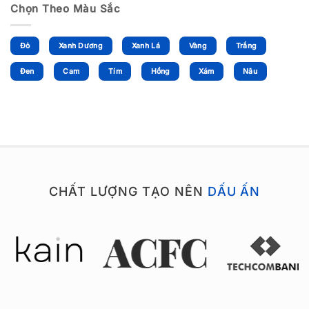
Chọn Theo Màu Sắc
Đỏ
Xanh Dương
Xanh Lá
Vàng
Trắng
Đen
Cam
Tím
Hồng
Xám
Nâu
CHẤT LƯỢNG TẠO NÊN
DẤU ẤN