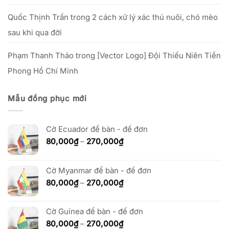
Quốc Thịnh Trần
trong
2 cách xử lý xác thú nuôi, chó mèo
sau khi qua đời
Phạm Thanh Thảo
trong
[Vector Logo] Đội Thiếu Niên Tiền
Phong Hồ Chí Minh
Mẫu đồng phục mới
Cờ Ecuador để bàn - đế đơn
Khoảng
80,000
₫
–
270,000
₫
giá:
từ
80,000₫
Cờ Myanmar để bàn - đế đơn
đến
Khoảng
80,000
₫
–
270,000
₫
270,000₫
giá:
từ
Cờ Guinea để bàn - đế đơn
80,000₫
đến
Khoảng
80,000
₫
–
270,000
₫