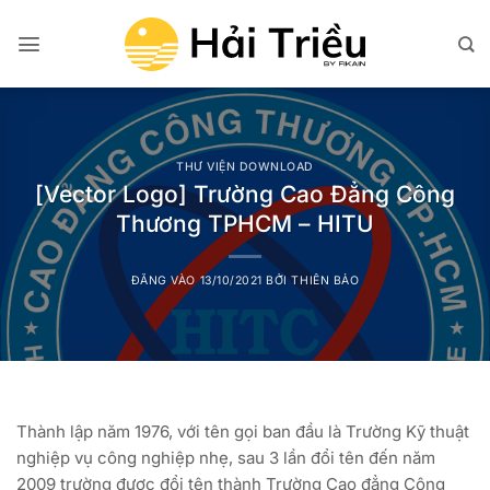
Bỏ
qua
nội
dung
THƯ VIỆN DOWNLOAD
[Vector Logo] Trường Cao Đẳng Công
Thương TPHCM – HITU
ĐĂNG VÀO
13/10/2021
BỞI
THIÊN BẢO
Thành lập năm 1976, với tên gọi ban đầu là Trường Kỹ thuật
nghiệp vụ công nghiệp nhẹ, sau 3 lần đổi tên đến năm
2009 trường được đổi tên thành Trường Cao đẳng Công