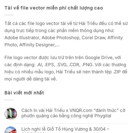
Tải về file vector miễn phí chất lượng cao
Tất cả các file logo vector tải về từ Hải Triều đều có thể sử
dụng trực tiếp trong các phần mềm thông dụng như:
Adobe Illustrator, Adobe Photoshop, Corel Draw, Affinity
Photo, Affinity Designer,…
File logo vector được lưu trữ trên trên Google Drive, với
các định dạng: .AI, .EPS, .SVG, .CDR, .PNG. Với các thương
hiệu có nhiều mẫu logo, Hải Triều sẽ nén thành tệp .ZIP để
mọi người dễ dàng tải về.
Bài viết mới nhất
Cách In vải Hải Triều x VNQR.com “đánh thức” cờ
phướn quảng cáo bằng công nghệ Phygital
Không
có
Lịch nghỉ lễ Giỗ Tổ Hùng Vương & 30/04 –
bình
luận