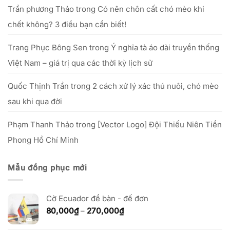
nhỏ
Trần phương Thảo
trong
Có nên chôn cất chó mèo khi
chết không? 3 điều bạn cần biết!
Trang Phục Bông Sen
trong
Ý nghĩa tà áo dài truyền thống
Việt Nam – giá trị qua các thời kỳ lịch sử
Quốc Thịnh Trần
trong
2 cách xử lý xác thú nuôi, chó mèo
sau khi qua đời
Phạm Thanh Thảo
trong
[Vector Logo] Đội Thiếu Niên Tiền
Phong Hồ Chí Minh
Mẫu đồng phục mới
Cờ Ecuador để bàn - đế đơn
Khoảng
80,000
₫
–
270,000
₫
giá:
từ