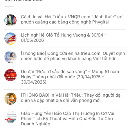
Cách In vải Hải Triều x VNQR.com “đánh thức” cờ
phướn quảng cáo bằng công nghệ Phygital
Không
có
Lịch nghỉ lễ Giỗ Tổ Hùng Vương & 30/04 –
bình
luận
01/05/2026
ở
Cách
Không
In
có
vải
[Thông Báo] Đóng cửa en.haitrieu.com: Quyết định
bình
Hải
luận
chiến lược để phục vụ khách hàng Việt tốt hơn
Triều
ở
x
Lịch
Không
VNQR.com
nghỉ
có
“đánh
lễ
Ưu đãi “Rực rỡ sắc đỏ sao vàng” – Mừng 51 năm
bình
thức”
Giỗ
luận
Ngày Thống nhất đất nước (30/04/1975 –
cờ
Tổ
ở
phướn
Hùng
30/04/2026)
[Thông
quảng
Vương
Báo]
cáo
&
Không
Đóng
bằng
30/04
có
cửa
công
[THÔNG BÁO] In Vải Hải Triều: Thay đổi người đại
–
bình
en.haitrieu.com:
nghệ
01/05/2026
luận
Quyết
diện và cập nhật địa chỉ văn phòng mới
Phygital
ở
định
Ưu
chiến
Không
đãi
lược
có
“Rực
(Báo Hưng Yên) Báo Cáo Thị Trường In Cờ Vải:
để
bình
rỡ
phục
luận
Phân Tích Kỹ Thuật Và Hiệu Quả Đầu Tư Cho
sắc
vụ
ở
đỏ
Doanh Nghiệp
khách
[THÔNG
sao
hàng
BÁO]
vàng”
Không