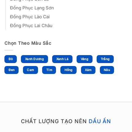
Đồng Phục Lạng Sơn
Đồng Phục Lào Cai
Đồng Phục Lai Châu
Chọn Theo Màu Sắc
Đỏ
Xanh Dương
Xanh Lá
Vàng
Trắng
Đen
Cam
Tím
Hồng
Xám
Nâu
CHẤT LƯỢNG TẠO NÊN
DẤU ẤN