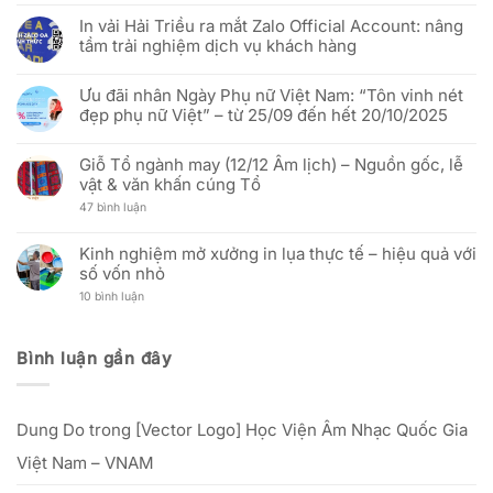
Việt
In
–
có
tốt
Vải
In vải Hải Triều ra mắt Zalo Official Account: nâng
Mừng
bình
hơn
Hải
51
luận
Triều:
tầm trải nghiệm dịch vụ khách hàng
năm
ở
Thay
Ngày
(Báo
đổi
Không
Thống
Hưng
người
có
nhất
Yên)
Ưu đãi nhân Ngày Phụ nữ Việt Nam: “Tôn vinh nét
đại
bình
đất
Báo
diện
luận
đẹp phụ nữ Việt” – từ 25/09 đến hết 20/10/2025
nước
Cáo
và
ở
(30/04/1975
Thị
cập
In
Không
–
Trường
nhật
vải
có
30/04/2026)
In
địa
Hải
Giỗ Tổ ngành may (12/12 Âm lịch) – Nguồn gốc, lễ
bình
Cờ
chỉ
Triều
luận
vật & văn khấn cúng Tổ
Vải:
văn
ra
ở
Phân
phòng
mắt
Ưu
ở
47 bình luận
Tích
mới
Zalo
đãi
Giỗ
Kỹ
Official
nhân
Tổ
Thuật
Account:
Ngày
ngành
Và
Kinh nghiệm mở xưởng in lụa thực tế – hiệu quả với
nâng
Phụ
may
Hiệu
tầm
nữ
số vốn nhỏ
(12/12
Quả
trải
Việt
Âm
Đầu
nghiệm
Nam:
ở
10 bình luận
lịch)
Tư
dịch
“Tôn
Kinh
–
Cho
vụ
vinh
nghiệm
Nguồn
Doanh
khách
nét
mở
gốc,
Nghiệp
hàng
đẹp
xưởng
lễ
Bình luận gần đây
phụ
in
vật
nữ
lụa
&
Việt”
thực
văn
–
tế
khấn
từ
–
cúng
25/09
Dung Do
trong
[Vector Logo] Học Viện Âm Nhạc Quốc Gia
hiệu
Tổ
đến
quả
hết
với
Việt Nam – VNAM
20/10/2025
số
vốn