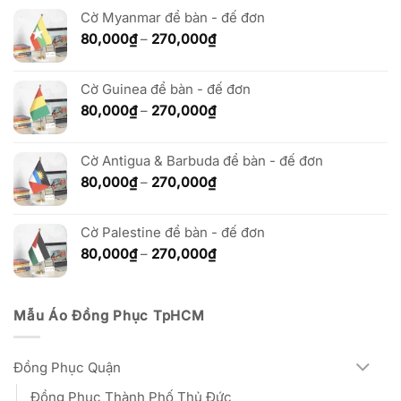
80,000₫
Cờ Myanmar để bàn - đế đơn
đến
Khoảng
80,000
₫
–
270,000
₫
270,000₫
giá:
từ
Cờ Guinea để bàn - đế đơn
80,000₫
đến
Khoảng
80,000
₫
–
270,000
₫
270,000₫
giá:
từ
Cờ Antigua & Barbuda để bàn - đế đơn
80,000₫
đến
Khoảng
80,000
₫
–
270,000
₫
270,000₫
giá:
từ
Cờ Palestine để bàn - đế đơn
80,000₫
đến
Khoảng
80,000
₫
–
270,000
₫
270,000₫
giá:
từ
80,000₫
Mẫu Áo Đồng Phục TpHCM
đến
270,000₫
Đồng Phục Quận
Đồng Phục Thành Phố Thủ Đức