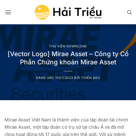
Bỏ
qua
nội
dung
THƯ VIỆN DOWNLOAD
[Vector Logo] Mirae Asset – Công ty Cổ
Phần Chứng khoán Mirae Asset
ĐĂNG VÀO
11/07/2023
BỞI
THIÊN BẢO
Mirae Asset Việt Nam là thành viên của tập đoàn tài chính
Mirae Asset, một tập đoàn có trụ sở tại châu Á và đã mở
rộng hoạt động tới 17 quốc gia trên thế giới. Với sứ mệnh