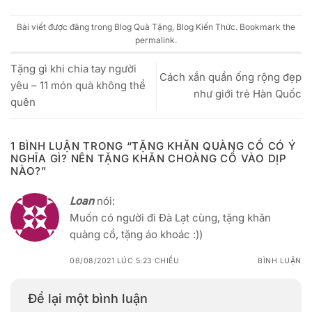
Bài viết được đăng trong
Blog Quà Tặng
,
Blog Kiến Thức
. Bookmark the
permalink
.
Tặng gì khi chia tay người
Cách xắn quần ống rộng đẹp
yêu – 11 món quà không thể
như giới trẻ Hàn Quốc
quên
1 BÌNH LUẬN TRONG “
TẶNG KHĂN QUÀNG CỔ CÓ Ý
NGHĨA GÌ? NÊN TẶNG KHĂN CHOÀNG CỔ VÀO DỊP
NÀO?
”
Loan
nói:
Muốn có người đi Đà Lạt cùng, tặng khăn
quàng cổ, tặng áo khoác :))
08/08/2021 LÚC 5:23 CHIỀU
BÌNH LUẬN
Để lại một bình luận