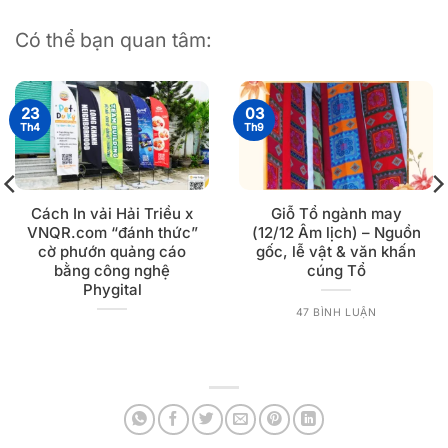
Có thể bạn quan tâm:
23
03
Th4
Th9
Cách In vải Hải Triều x
Giỗ Tổ ngành may
VNQR.com “đánh thức”
(12/12 Âm lịch) – Nguồn
cờ phướn quảng cáo
gốc, lễ vật & văn khấn
bằng công nghệ
cúng Tổ
Phygital
47 BÌNH LUẬN