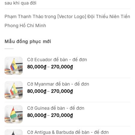
sau khi qua đời
Phạm Thanh Thảo
trong
[Vector Logo] Đội Thiếu Niên Tiền
Phong Hồ Chí Minh
Mẫu đồng phục mới
Cờ Ecuador để bàn - đế đơn
Khoảng
80,000
₫
–
270,000
₫
giá:
từ
80,000₫
Cờ Myanmar để bàn - đế đơn
đến
Khoảng
80,000
₫
–
270,000
₫
270,000₫
giá:
từ
Cờ Guinea để bàn - đế đơn
80,000₫
đến
Khoảng
80,000
₫
–
270,000
₫
270,000₫
giá:
từ
Cờ Antigua & Barbuda để bàn - đế đơn
80,000₫