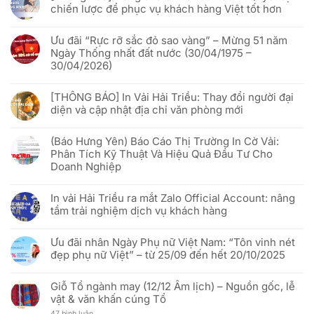
Hải
luận
chiến lược để phục vụ khách hàng Việt tốt hơn
Triều
ở
x
Lịch
Không
VNQR.com
nghỉ
có
“đánh
lễ
Ưu đãi “Rực rỡ sắc đỏ sao vàng” – Mừng 51 năm
bình
thức”
Giỗ
luận
Ngày Thống nhất đất nước (30/04/1975 –
cờ
Tổ
ở
phướn
Hùng
30/04/2026)
[Thông
quảng
Vương
Báo]
cáo
&
Không
Đóng
bằng
30/04
có
cửa
công
[THÔNG BÁO] In Vải Hải Triều: Thay đổi người đại
–
bình
en.haitrieu.com:
nghệ
01/05/2026
luận
Quyết
diện và cập nhật địa chỉ văn phòng mới
Phygital
ở
định
Ưu
chiến
Không
đãi
lược
có
“Rực
(Báo Hưng Yên) Báo Cáo Thị Trường In Cờ Vải:
để
bình
rỡ
phục
luận
Phân Tích Kỹ Thuật Và Hiệu Quả Đầu Tư Cho
sắc
vụ
ở
đỏ
Doanh Nghiệp
khách
[THÔNG
sao
hàng
BÁO]
vàng”
Không
Việt
In
–
có
tốt
Vải
In vải Hải Triều ra mắt Zalo Official Account: nâng
Mừng
bình
hơn
Hải
51
luận
Triều:
tầm trải nghiệm dịch vụ khách hàng
năm
ở
Thay
Ngày
(Báo
đổi
Không
Thống
Hưng
người
có
nhất
Yên)
Ưu đãi nhân Ngày Phụ nữ Việt Nam: “Tôn vinh nét
đại
bình
đất
Báo
diện
luận
đẹp phụ nữ Việt” – từ 25/09 đến hết 20/10/2025
nước
Cáo
và
ở
(30/04/1975
Thị
cập
In
Không
–
Trường
nhật
vải
có
30/04/2026)
In
địa
Hải
Giỗ Tổ ngành may (12/12 Âm lịch) – Nguồn gốc, lễ
bình
Cờ
chỉ
Triều
luận
vật & văn khấn cúng Tổ
Vải:
văn
ra
ở
Phân
phòng
mắt
Ưu
ở
47 bình luận