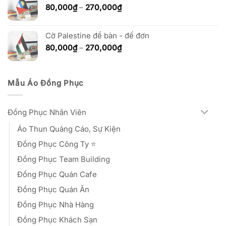
đến
Khoảng
80,000
₫
–
270,000
₫
270,000₫
giá:
từ
Cờ Palestine để bàn - đế đơn
80,000₫
đến
Khoảng
80,000
₫
–
270,000
₫
270,000₫
giá:
từ
80,000₫
Mẫu Áo Đồng Phục
đến
270,000₫
Đồng Phục Nhân Viên
Áo Thun Quảng Cáo, Sự Kiện
Đồng Phục Công Ty ⭐️
Đồng Phục Team Building
Đồng Phục Quán Cafe
Đồng Phục Quán Ăn
Đồng Phục Nhà Hàng
Đồng Phục Khách Sạn