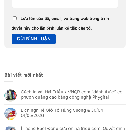
Lưu tên của tôi, email, và trang web trong trình
duyệt này cho lần bình luận kế tiếp của tôi.
Bài viết mới nhất
Cách In vải Hải Triều x VNQR.com “đánh thức” cờ
phướn quảng cáo bằng công nghệ Phygital
Không
có
Lịch nghỉ lễ Giỗ Tổ Hùng Vương & 30/04 –
bình
luận
01/05/2026
ở
Cách
Không
In
có
vải
[Thông Báo] Đóng cửa en.haitrieu.com: Quyết định
bình