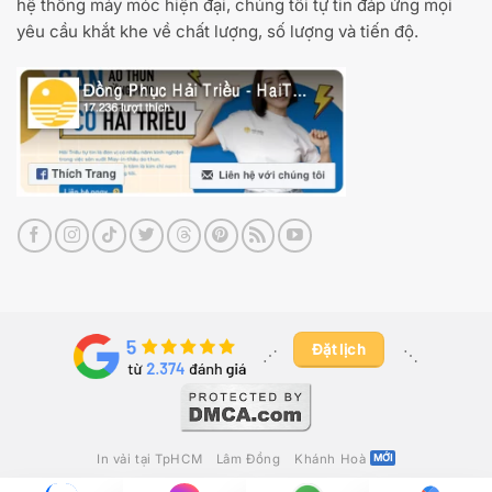
hệ thống máy móc hiện đại, chúng tôi tự tin đáp ứng mọi
yêu cầu khắt khe về chất lượng, số lượng và tiến độ.
Đặt lịch
⋰ ​
⋱
In vải tại TpHCM
Lâm Đồng
Khánh Hoà
2012 - 2026 ©
May In Thêu Hải Triều