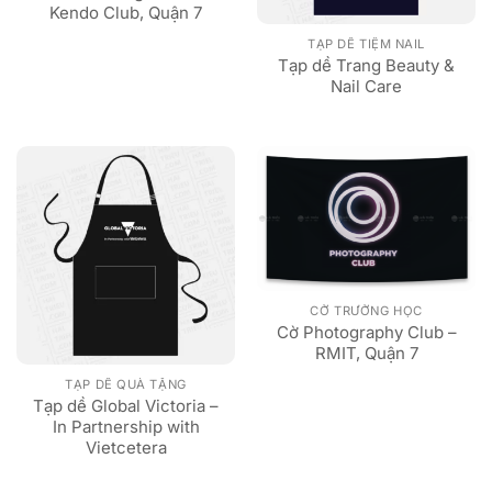
Kendo Club, Quận 7
TẠP DỀ TIỆM NAIL
Tạp dề Trang Beauty &
Nail Care
CỜ TRƯỜNG HỌC
Cờ Photography Club –
RMIT, Quận 7
TẠP DỀ QUÀ TẶNG
Tạp dề Global Victoria –
In Partnership with
Vietcetera