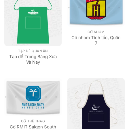
CỜ NHÓM
Cờ nhóm Tích tắc, Quận
7
TẠP DỀ QUÁN ĂN
Tạp dề Trảng Bàng Xưa
Và Nay
CỜ THỂ THAO
Cờ RMIT Saigon South