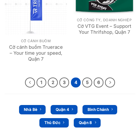
CỜ CÔNG TY, DOANH NGHIỆP
Cờ VTG Event – Support
Your Thrifshop, Quận 7
CỜ CÁNH BUỒM
Cờ cánh buồm Truerace
– Your time your speed,
Quận 7
1
2
3
4
5
6
Nhà Bè
Quận 4
Bình Chánh
Thủ Đức
Quận 8