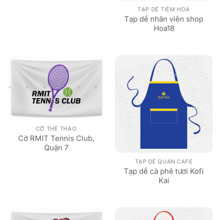
TẠP DỀ TIỆM HOA
Tạp dề nhân viên shop
Hoa18
CỜ THỂ THAO
Cờ RMIT Tennis Club,
Quận 7
TẠP DỀ QUÁN CAFE
Tạp dề cà phê tươi Kofi
Kai