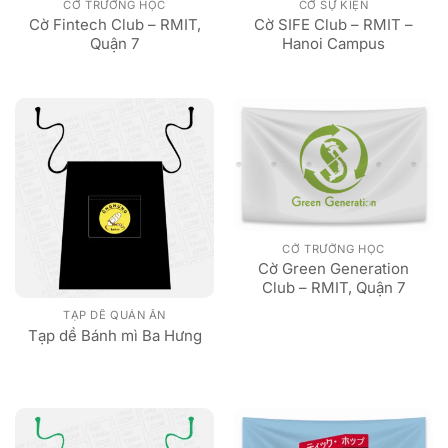
CỜ TRƯỜNG HỌC
CỜ SỰ KIỆN
Cờ Fintech Club – RMIT,
Cờ SIFE Club – RMIT –
Quận 7
Hanoi Campus
CỜ TRƯỜNG HỌC
Cờ Green Generation
Club – RMIT, Quận 7
TẠP DỀ QUÁN ĂN
Tạp dề Bánh mì Ba Hưng