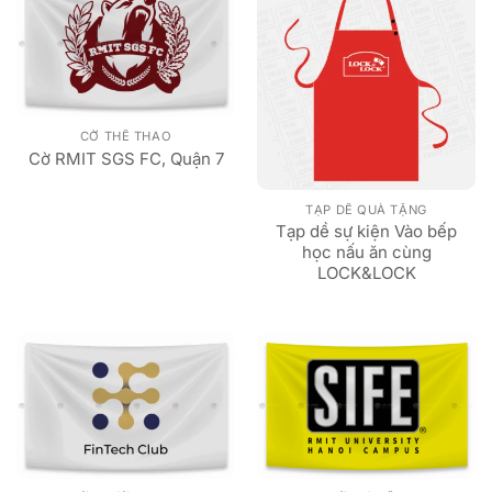
CỜ THỂ THAO
Cờ RMIT SGS FC, Quận 7
TẠP DỀ QUÀ TẶNG
Tạp dề sự kiện Vào bếp
học nấu ăn cùng
LOCK&LOCK