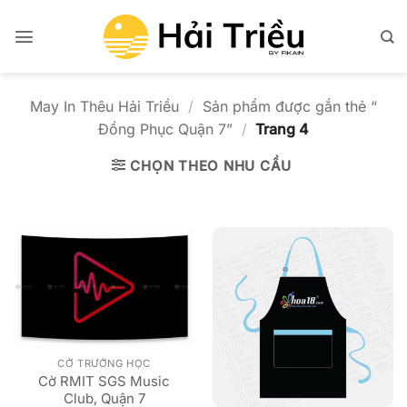
Bỏ
qua
nội
dung
May In Thêu Hải Triều
/
Sản phẩm được gắn thẻ “
Đồng Phục Quận 7”
/
Trang 4
CHỌN THEO NHU CẦU
CỜ TRƯỜNG HỌC
Cờ RMIT SGS Music
Club, Quận 7