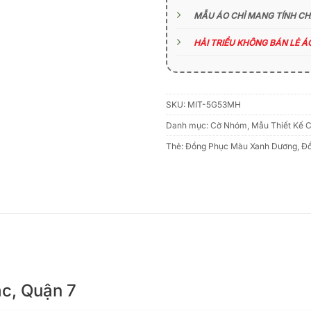
MẪU ÁO CHỈ MANG TÍNH C
HẢI TRIỀU KHÔNG BÁN LẺ 
SKU:
MIT-5G53MH
Danh mục:
Cờ Nhóm
,
Mẫu Thiết Kế 
Thẻ:
Đồng Phục Màu Xanh Dương
,
Đồ
ắc, Quận 7