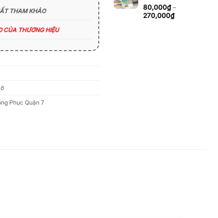
đến
80,000
₫
–
HẤT THAM KHẢO
270,000₫
Khoảng
270,000
₫
giá:
ÁO CỦA THƯƠNG HIỆU
từ
80,000₫
đến
270,000₫
Cờ
ng Phục Quận 7