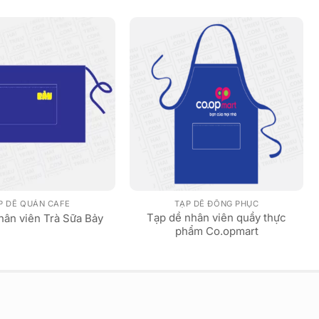
P DỀ QUÁN CAFE
TẠP DỀ ĐỒNG PHỤC
Tạp dề nhân viên quầy thực
hân viên Trà Sữa Bảy
phẩm Co.opmart