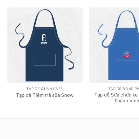
TẠP DỀ QUÁN CAFE
TẠP DỀ ĐỒNG P
Tạp dề Sửa chữa xe
Tạp dề Tiệm trà sữa Snow
Thành Vin