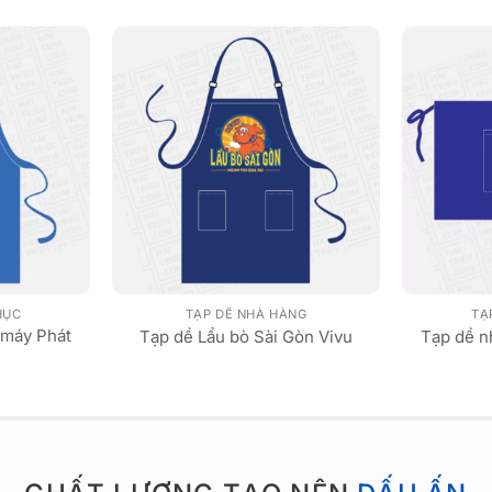
HỤC
TẠP DỀ NHÀ HÀNG
TẠ
 máy Phát
Tạp dề Lẩu bò Sài Gòn Vivu
Tạp dề n
h