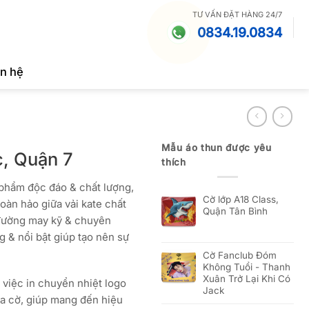
TƯ VẤN ĐẶT HÀNG 24/7
0834.19.0834
ên hệ
Mẫu áo thun được yêu
c, Quận 7
thích
phẩm độc đáo & chất lượng,
Cờ lớp A18 Class,
hoàn hảo giữa vải kate chất
Quận Tân Bình
đường may kỹ & chuyên
 & nổi bật giúp tạo nên sự
Cờ Fanclub Đóm
Không Tuổi - Thanh
Xuân Trở Lại Khi Có
 việc in chuyển nhiệt logo
Jack
a cờ, giúp mang đến hiệu