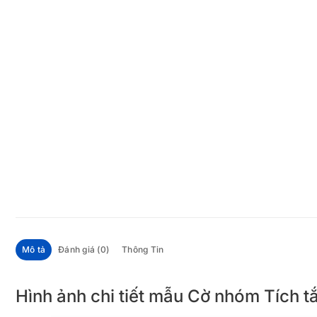
Mô tả
Đánh giá (0)
Thông Tin
Hình ảnh chi tiết mẫu Cờ nhóm Tích t