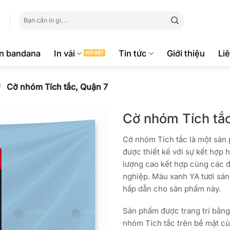
Tìm
kiếm:
ăn bandana
In vải
Tin tức
Giới thiệu
Li
/
Cờ nhóm Tích tắc, Quận 7
Cờ nhóm Tích tắ
Cờ nhóm Tích tắc là một sản 
được thiết kế với sự kết hợp 
lượng cao kết hợp cùng các 
nghiệp. Màu xanh YA tươi sáng
hấp dẫn cho sản phẩm này.
Sản phẩm được trang trí bằng
nhóm Tích tắc trên bề mặt củ