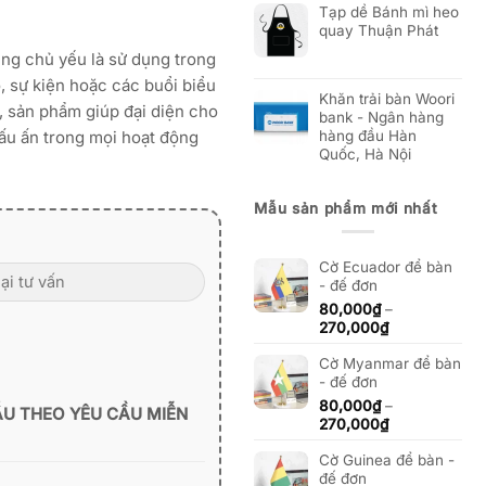
Tạp dề Bánh mì heo
quay Thuận Phát
ng chủ yếu là sử dụng trong
, sự kiện hoặc các buổi biểu
Khăn trải bàn Woori
y, sản phẩm giúp đại diện cho
bank - Ngân hàng
dấu ấn trong mọi hoạt động
hàng đầu Hàn
Quốc, Hà Nội
Mẫu sản phẩm mới nhất
Cờ Ecuador để bàn
- đế đơn
80,000
₫
–
Khoảng
270,000
₫
giá:
Cờ Myanmar để bàn
từ
- đế đơn
80,000₫
đến
80,000
₫
–
ẪU THEO YÊU CẦU MIỄN
270,000₫
Khoảng
270,000
₫
giá:
Cờ Guinea để bàn -
từ
đế đơn
80,000₫