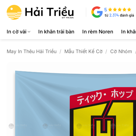
Bỏ
qua
nội
dung
In cờ vải
In khăn trải bàn
In rèm Noren
In kh
May In Thêu Hải Triều
/
Mẫu Thiết Kế Cờ
/
Cờ Nhóm